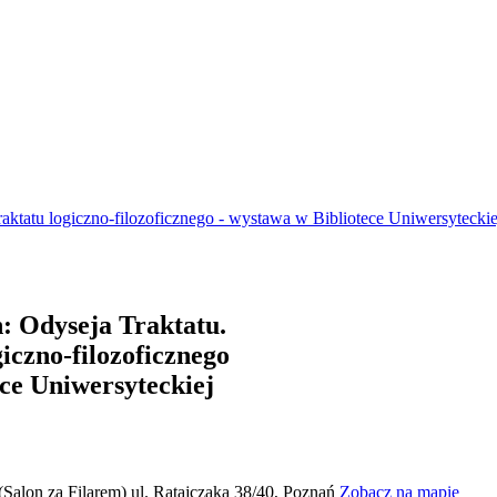
raktatu logiczno-filozoficznego - wystawa w Bibliotece Uniwersyteckie
: Odyseja Traktatu.
giczno-filozoficznego
ece Uniwersyteckiej
alon za Filarem) ul. Ratajczaka 38/40, Poznań
Zobacz na mapie