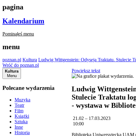
pagina
Kalendarium
Pominąłeś menu
menu
poznan.pl
Kultura
Ludwig Wittgenstein: Odyseja Traktatu. Stulecie T
Wróć do poznan.pl
Powiększ tekst
Kultura
Menu
Polecane wydarzenia
Ludwig Wittgenstein
Stulecie Traktatu lo
Muzyka
- wystawa w Bibliot
Teatr
Film
Książki
21.02 – 17.03.2023
Sztuka
10:00
Inne
Historia
Biblioteka Uniwersytecka UAM (S