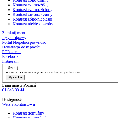
Kontrast żółto-czarny
Kontrast czarno-żółty
Kontrast czarno-zielony
Kontrast zielono-czarny
Kontrast żółto-niebieski
Kontrast niebiesko-żółty
Zamknij menu
Język migowy
Portal Niepełnosprawność
Deklaracja dostępności
ETR - tekst
Facebook
Instagram
Szukaj
szukaj artykułów i wydarzeń
Wyszukaj
Linia miasta Poznań
61 646 33 44
Dostępność
Wersja kontrastowa
Kontrast domyślny
Kontrast czarno-biały