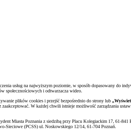
dczenia usług na najwyższym poziomie, w sposób dopasowany do indy
diów społecznościowych i odtwarzacza wideo.
żywanie plików cookies i przejść bezpośrednio do strony lub
„Wyświetl
sz zaakceptować. W każdej chwili istnieje możliwość zarządzania ustaw
ent Miasta Poznania z siedzibą przy Placu Kolegiackim 17, 61-841 P
o-Sieciowe (PCSS) ul. Noskowskiego 12/14, 61-704 Poznań.