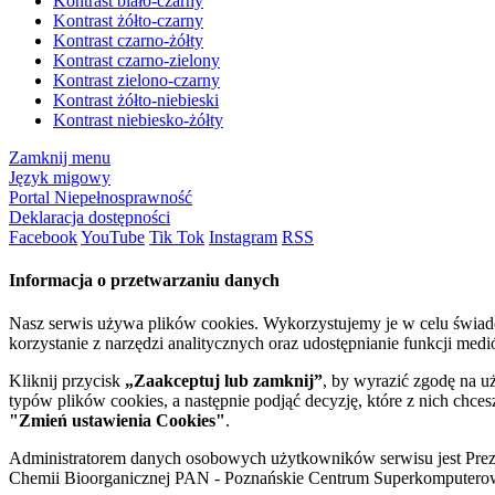
Kontrast biało-czarny
Kontrast żółto-czarny
Kontrast czarno-żółty
Kontrast czarno-zielony
Kontrast zielono-czarny
Kontrast żółto-niebieski
Kontrast niebiesko-żółty
Zamknij menu
Język migowy
Portal Niepełnosprawność
Deklaracja dostępności
Facebook
YouTube
Tik Tok
Instagram
RSS
Informacja o przetwarzaniu danych
Nasz serwis używa plików cookies. Wykorzystujemy je w celu świa
korzystanie z narzędzi analitycznych oraz udostępnianie funkcji me
Kliknij przycisk
„Zaakceptuj lub zamknij”
, by wyrazić zgodę na u
typów plików cookies, a następnie podjąć decyzję, które z nich chce
"Zmień ustawienia Cookies"
.
Administratorem danych osobowych użytkowników serwisu jest Prezyd
Chemii Bioorganicznej PAN - Poznańskie Centrum Superkomputerow