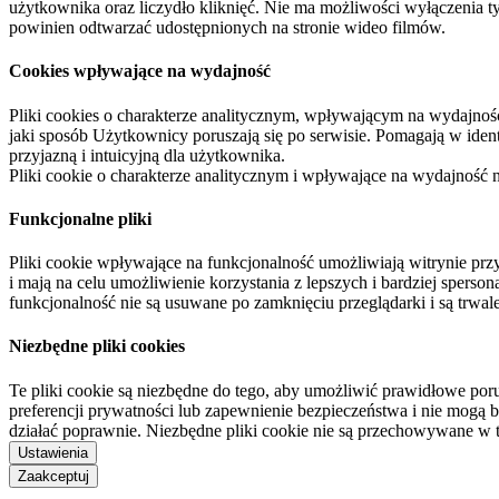
użytkownika oraz liczydło kliknięć. Nie ma możliwości wyłączenia t
powinien odtwarzać udostępnionych na stronie wideo filmów.
Cookies wpływające na wydajność
Pliki cookies o charakterze analitycznym, wpływającym na wydajność zb
jaki sposób Użytkownicy poruszają się po serwisie. Pomagają w ide
przyjazną i intuicyjną dla użytkownika.
Pliki cookie o charakterze analitycznym i wpływające na wydajność
Funkcjonalne pliki
Pliki cookie wpływające na funkcjonalność umożliwiają witrynie p
i mają na celu umożliwienie korzystania z lepszych i bardziej sperso
funkcjonalność nie są usuwane po zamknięciu przeglądarki i są trw
Niezbędne pliki cookies
Te pliki cookie są niezbędne do tego, aby umożliwić prawidłowe poru
preferencji prywatności lub zapewnienie bezpieczeństwa i nie mogą b
działać poprawnie. Niezbędne pliki cookie nie są przechowywane w 
Ustawienia
Zaakceptuj