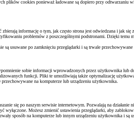
ych plików cookies ponieważ ładowane są dopiero przy odtwarzaniu wid
ierają informację o tym, jak często strona jest odwiedzana i jak się z 
ntyfikowaniu problemów z poszczególnymi podstronami. Dzięki temu mo
 nie są usuwane po zamknięciu przeglądarki i są trwale przechowywane
rzypomnienie sobie informacji wprowadzonych przez użytkownika lub 
nalizowanych funkcji. Pliki te umożliwiają także optymalizację użytko
ale przechowywane na komputerze lub urządzeniu użytkownika.
szanie się po naszym serwisie internetowym. Pozwalają na działanie ni
yć wyłączone. Możesz zmienić ustawienia przeglądarki, aby zablokować
trwały sposób na komputerze lub innym urządzeniu użytkownika i są u