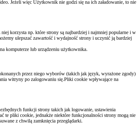
eo. Jeżeli więc Użytkownik nie godzi się na ich załadowanie, to nie
niej korzysta np. które strony są najbardziej i najmniej popularne i w
żemy ulepszać zawartość i wydajność strony i uczynić ją bardziej
 na komputerze lub urządzeniu użytkownika.
dokonanych przez niego wyborów (takich jak język, wyrażone zgody)
wania witryny po zalogowaniu się.Pliki cookie wpływające na
ezbędnych funkcji strony takich jak logowanie, ustawienia
 te pliki cookie, jednakże niektóre funkcjonalności strony mogą nie
suwane z chwilą zamknięcia przeglądarki.