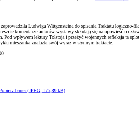
zaprowadziła Ludwiga Wittgensteina do spisania Traktatu logiczno-fil
a wreszcie komentarze autorów wystawy składają się na opowieść o człow
m. Pod wpływem lektury Tołstoja i przeżyć wojennych refleksja ta splot
zwykła mieszanka znalazła swój wyraz w słynnym traktacie.
00
Pobierz baner (JPEG, 175,89 kB)