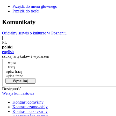
Przejdź do menu głównego
Przejdź do treści
Komunikaty
Oficjalny serwis o kulturze w Poznaniu
|
PL
polski
english
szukaj artykułów i wydarzeń
wpisz
frazę
wpisz frazę
Wyszukaj
Dostępność
Wersja kontrastowa
Kontrast domyślny
Kontrast czarno-biały
Kontrast biało-czarny