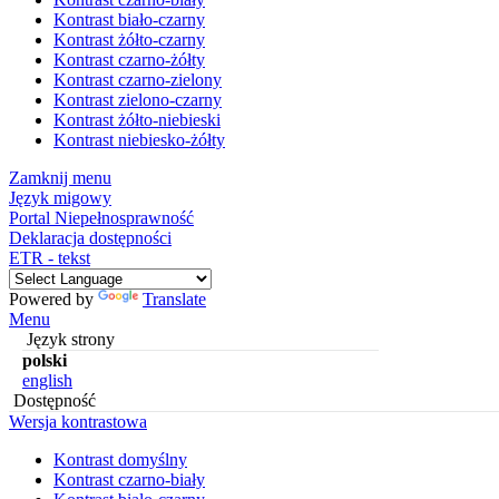
Kontrast biało-czarny
Kontrast żółto-czarny
Kontrast czarno-żółty
Kontrast czarno-zielony
Kontrast zielono-czarny
Kontrast żółto-niebieski
Kontrast niebiesko-żółty
Zamknij menu
Język migowy
Portal Niepełnosprawność
Deklaracja dostępności
ETR - tekst
Powered by
Translate
Menu
Język strony
polski
english
Dostępność
Wersja kontrastowa
Kontrast domyślny
Kontrast czarno-biały