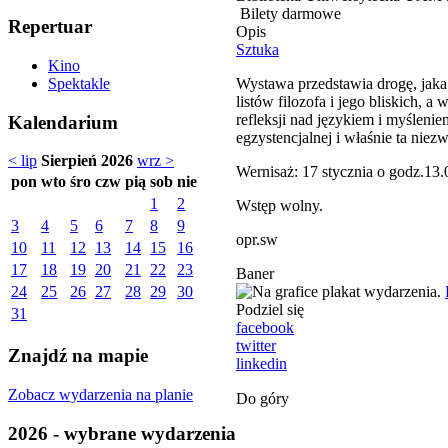
Bilety darmowe
Repertuar
Opis
Sztuka
Kino
Wystawa przedstawia drogę, jaka 
Spektakle
listów filozofa i jego bliskich, 
refleksji nad językiem i myślenie
Kalendarium
egzystencjalnej i właśnie ta nie
< lip
Sierpień 2026
wrz >
Wernisaż: 17 stycznia o godz.13.
pon
wto
śro
czw
pią
sob
nie
1
2
Wstęp wolny.
3
4
5
6
7
8
9
opr.sw
10
11
12
13
14
15
16
17
18
19
20
21
22
23
Baner
24
25
26
27
28
29
30
Podziel się
31
facebook
twitter
Znajdź na mapie
linkedin
Zobacz wydarzenia na planie
Do góry
2026 - wybrane wydarzenia