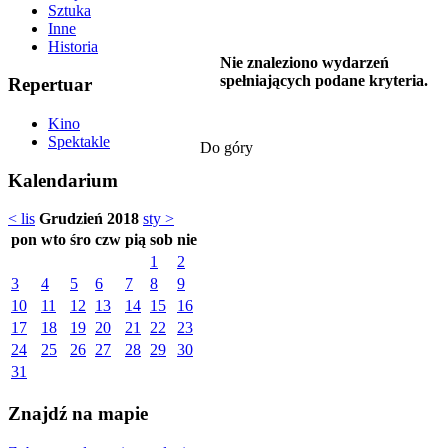
Sztuka
Inne
Historia
Nie znaleziono wydarzeń
spełniających podane kryteria.
Repertuar
Kino
Spektakle
Do góry
Kalendarium
< lis
Grudzień 2018
sty >
pon
wto
śro
czw
pią
sob
nie
1
2
3
4
5
6
7
8
9
10
11
12
13
14
15
16
17
18
19
20
21
22
23
24
25
26
27
28
29
30
31
Znajdź na mapie