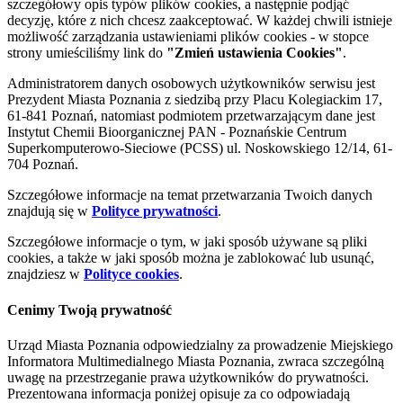
szczegółowy opis typów plików cookies, a następnie podjąć
decyzję, które z nich chcesz zaakceptować. W każdej chwili istnieje
możliwość zarządzania ustawieniami plików cookies - w stopce
strony umieściliśmy link do
"Zmień ustawienia Cookies"
.
Administratorem danych osobowych użytkowników serwisu jest
Prezydent Miasta Poznania z siedzibą przy Placu Kolegiackim 17,
61-841 Poznań, natomiast podmiotem przetwarzającym dane jest
Instytut Chemii Bioorganicznej PAN - Poznańskie Centrum
Superkomputerowo-Sieciowe (PCSS) ul. Noskowskiego 12/14, 61-
704 Poznań.
Szczegółowe informacje na temat przetwarzania Twoich danych
znajdują się w
Polityce prywatności
.
Szczegółowe informacje o tym, w jaki sposób używane są pliki
cookies, a także w jaki sposób można je zablokować lub usunąć,
znajdziesz w
Polityce cookies
.
Cenimy Twoją prywatność
Urząd Miasta Poznania odpowiedzialny za prowadzenie Miejskiego
Informatora Multimedialnego Miasta Poznania, zwraca szczególną
uwagę na przestrzeganie prawa użytkowników do prywatności.
Prezentowana informacja poniżej opisuje za co odpowiadają