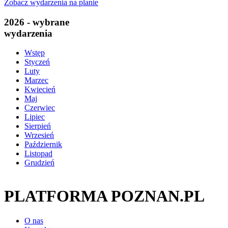
Zobacz wydarzenia na planie
2026 - wybrane
wydarzenia
Wstęp
Styczeń
Luty
Marzec
Kwiecień
Maj
Czerwiec
Lipiec
Sierpień
Wrzesień
Październik
Listopad
Grudzień
PLATFORMA POZNAN.PL
O nas