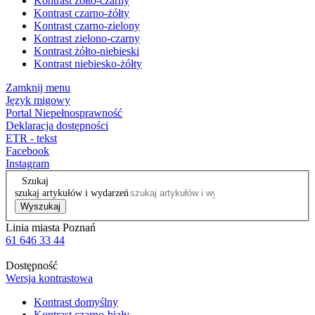
Kontrast żółto-czarny
Kontrast czarno-żółty
Kontrast czarno-zielony
Kontrast zielono-czarny
Kontrast żółto-niebieski
Kontrast niebiesko-żółty
Zamknij menu
Język migowy
Portal Niepełnosprawność
Deklaracja dostępności
ETR - tekst
Facebook
Instagram
Szukaj
szukaj artykułów i wydarzeń
Wyszukaj
Linia miasta Poznań
61 646 33 44
Dostępność
Wersja kontrastowa
Kontrast domyślny
Kontrast czarno-biały