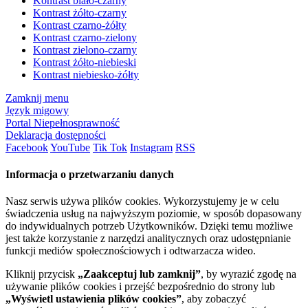
Kontrast biało-czarny
Kontrast żółto-czarny
Kontrast czarno-żółty
Kontrast czarno-zielony
Kontrast zielono-czarny
Kontrast żółto-niebieski
Kontrast niebiesko-żółty
Zamknij menu
Język migowy
Portal Niepełnosprawność
Deklaracja dostępności
Facebook
YouTube
Tik Tok
Instagram
RSS
Informacja o przetwarzaniu danych
Nasz serwis używa plików cookies. Wykorzystujemy je w celu
świadczenia usług na najwyższym poziomie, w sposób dopasowany
do indywidualnych potrzeb Użytkowników. Dzięki temu możliwe
jest także korzystanie z narzędzi analitycznych oraz udostępnianie
funkcji mediów społecznościowych i odtwarzacza wideo.
Kliknij przycisk
„Zaakceptuj lub zamknij”
, by wyrazić zgodę na
używanie plików cookies i przejść bezpośrednio do strony lub
„Wyświetl ustawienia plików cookies”
, aby zobaczyć