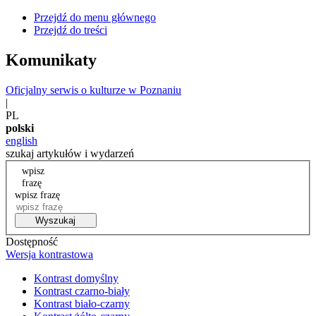
Przejdź do menu głównego
Przejdź do treści
Komunikaty
Oficjalny serwis o kulturze w Poznaniu
|
PL
polski
english
szukaj artykułów i wydarzeń
wpisz
frazę
wpisz frazę
Wyszukaj
Dostępność
Wersja kontrastowa
Kontrast domyślny
Kontrast czarno-biały
Kontrast biało-czarny