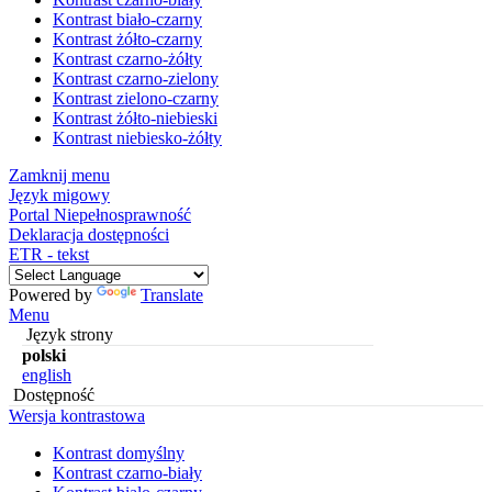
Kontrast biało-czarny
Kontrast żółto-czarny
Kontrast czarno-żółty
Kontrast czarno-zielony
Kontrast zielono-czarny
Kontrast żółto-niebieski
Kontrast niebiesko-żółty
Zamknij menu
Język migowy
Portal Niepełnosprawność
Deklaracja dostępności
ETR - tekst
Powered by
Translate
Menu
Język strony
polski
english
Dostępność
Wersja kontrastowa
Kontrast domyślny
Kontrast czarno-biały