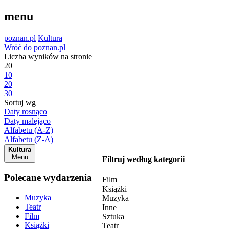
menu
poznan.pl
Kultura
Wróć do poznan.pl
Liczba wyników na stronie
20
10
20
30
Sortuj wg
Daty rosnąco
Daty malejąco
Alfabetu (A-Z)
Alfabetu (Z-A)
Kultura
Menu
Filtruj według kategorii
Polecane wydarzenia
Film
Książki
Muzyka
Muzyka
Teatr
Inne
Film
Sztuka
Książki
Teatr