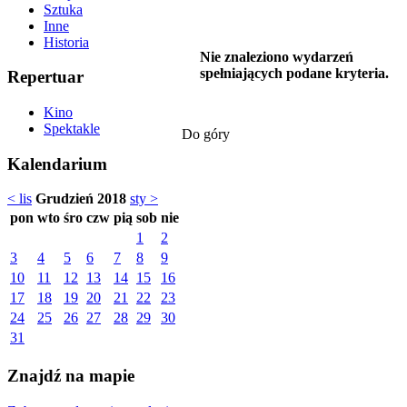
Sztuka
Inne
Historia
Nie znaleziono wydarzeń
spełniających podane kryteria.
Repertuar
Kino
Spektakle
Do góry
Kalendarium
< lis
Grudzień 2018
sty >
pon
wto
śro
czw
pią
sob
nie
1
2
3
4
5
6
7
8
9
10
11
12
13
14
15
16
17
18
19
20
21
22
23
24
25
26
27
28
29
30
31
Znajdź na mapie