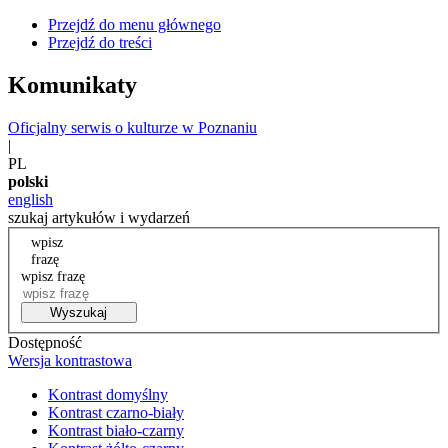
Przejdź do menu głównego
Przejdź do treści
Komunikaty
Oficjalny serwis o kulturze w Poznaniu
|
PL
polski
english
szukaj artykułów i wydarzeń
wpisz
frazę
wpisz frazę
Wyszukaj
Dostępność
Wersja kontrastowa
Kontrast domyślny
Kontrast czarno-biały
Kontrast biało-czarny