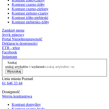
Kontrast żółto-czarny
Kontrast czarno-żółty
Kontrast czarno-zielony
Kontrast zielono-czarny
Kontrast żółto-niebieski
Kontrast niebiesko-żółty
Zamknij menu
Język migowy
Portal Niepełnosprawność
Deklaracja dostępności
ETR - tekst
Facebook
Instagram
Szukaj
szukaj artykułów i wydarzeń
Wyszukaj
Linia miasta Poznań
61 646 33 44
Dostępność
Wersja kontrastowa
Kontrast domyślny
Kontrast czarno-biały