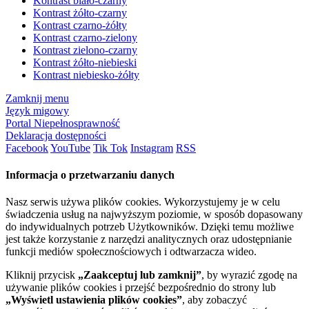
Kontrast biało-czarny
Kontrast żółto-czarny
Kontrast czarno-żółty
Kontrast czarno-zielony
Kontrast zielono-czarny
Kontrast żółto-niebieski
Kontrast niebiesko-żółty
Zamknij menu
Język migowy
Portal Niepełnosprawność
Deklaracja dostępności
Facebook
YouTube
Tik Tok
Instagram
RSS
Informacja o przetwarzaniu danych
Nasz serwis używa plików cookies. Wykorzystujemy je w celu
świadczenia usług na najwyższym poziomie, w sposób dopasowany
do indywidualnych potrzeb Użytkowników. Dzięki temu możliwe
jest także korzystanie z narzędzi analitycznych oraz udostępnianie
funkcji mediów społecznościowych i odtwarzacza wideo.
Kliknij przycisk
„Zaakceptuj lub zamknij”
, by wyrazić zgodę na
używanie plików cookies i przejść bezpośrednio do strony lub
„Wyświetl ustawienia plików cookies”
, aby zobaczyć