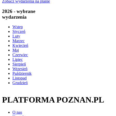
Zobacz wydarzenia na planie
2026 - wybrane
wydarzenia
Wstęp
Styczeń
Luty
Marzec
Kwiecień
Maj
Czerwiec
Lipiec
Sierpień
Wrzesień
Październik
Listopad
Grudzień
PLATFORMA POZNAN.PL
O nas