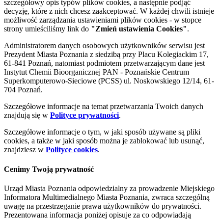
szczegółowy opis typów plików cookies, a następnie podjąć
decyzję, które z nich chcesz zaakceptować. W każdej chwili istnieje
możliwość zarządzania ustawieniami plików cookies - w stopce
strony umieściliśmy link do
"Zmień ustawienia Cookies"
.
Administratorem danych osobowych użytkowników serwisu jest
Prezydent Miasta Poznania z siedzibą przy Placu Kolegiackim 17,
61-841 Poznań, natomiast podmiotem przetwarzającym dane jest
Instytut Chemii Bioorganicznej PAN - Poznańskie Centrum
Superkomputerowo-Sieciowe (PCSS) ul. Noskowskiego 12/14, 61-
704 Poznań.
Szczegółowe informacje na temat przetwarzania Twoich danych
znajdują się w
Polityce prywatności
.
Szczegółowe informacje o tym, w jaki sposób używane są pliki
cookies, a także w jaki sposób można je zablokować lub usunąć,
znajdziesz w
Polityce cookies
.
Cenimy Twoją prywatność
Urząd Miasta Poznania odpowiedzialny za prowadzenie Miejskiego
Informatora Multimedialnego Miasta Poznania, zwraca szczególną
uwagę na przestrzeganie prawa użytkowników do prywatności.
Prezentowana informacja poniżej opisuje za co odpowiadają