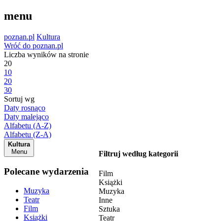
menu
poznan.pl
Kultura
Wróć do poznan.pl
Liczba wyników na stronie
20
10
20
30
Sortuj wg
Daty rosnąco
Daty malejąco
Alfabetu (A-Z)
Alfabetu (Z-A)
Kultura
Menu
Filtruj według kategorii
Polecane wydarzenia
Film
Książki
Muzyka
Muzyka
Teatr
Inne
Film
Sztuka
Książki
Teatr