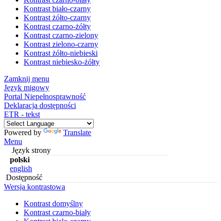
Kontrast biało-czarny
Kontrast żółto-czarny
Kontrast czarno-żółty
Kontrast czarno-zielony
Kontrast zielono-czarny
Kontrast żółto-niebieski
Kontrast niebiesko-żółty
Zamknij menu
Język migowy
Portal Niepełnosprawność
Deklaracja dostępności
ETR - tekst
Powered by
Translate
Menu
Język strony
polski
english
Dostępność
Wersja kontrastowa
Kontrast domyślny
Kontrast czarno-biały