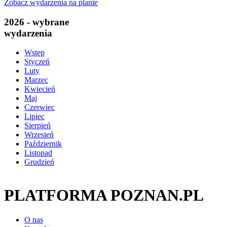
Zobacz wydarzenia na planie
2026 - wybrane
wydarzenia
Wstęp
Styczeń
Luty
Marzec
Kwiecień
Maj
Czerwiec
Lipiec
Sierpień
Wrzesień
Październik
Listopad
Grudzień
PLATFORMA POZNAN.PL
O nas