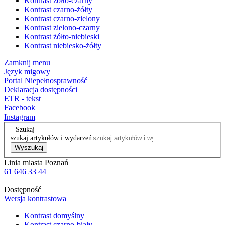
Kontrast żółto-czarny
Kontrast czarno-żółty
Kontrast czarno-zielony
Kontrast zielono-czarny
Kontrast żółto-niebieski
Kontrast niebiesko-żółty
Zamknij menu
Język migowy
Portal Niepełnosprawność
Deklaracja dostępności
ETR - tekst
Facebook
Instagram
Szukaj
szukaj artykułów i wydarzeń
Wyszukaj
Linia miasta Poznań
61 646 33 44
Dostępność
Wersja kontrastowa
Kontrast domyślny
Kontrast czarno-biały