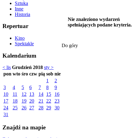
Sztuka
Inne
Historia
Nie znaleziono wydarzeń
spełniających podane kryteria.
Repertuar
Kino
Spektakle
Do góry
Kalendarium
< lis
Grudzień 2018
sty >
pon
wto
śro
czw
pią
sob
nie
1
2
3
4
5
6
7
8
9
10
11
12
13
14
15
16
17
18
19
20
21
22
23
24
25
26
27
28
29
30
31
Znajdź na mapie