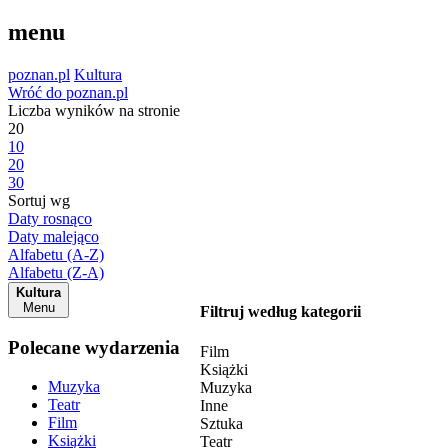
menu
poznan.pl
Kultura
Wróć do poznan.pl
Liczba wyników na stronie
20
10
20
30
Sortuj wg
Daty rosnąco
Daty malejąco
Alfabetu (A-Z)
Alfabetu (Z-A)
Kultura
Menu
Filtruj według kategorii
Polecane wydarzenia
Film
Książki
Muzyka
Muzyka
Teatr
Inne
Film
Sztuka
Książki
Teatr