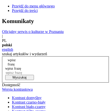
Przejdź do menu głównego
Przejdź do treści
Komunikaty
Oficjalny serwis o kulturze w Poznaniu
|
PL
polski
english
szukaj artykułów i wydarzeń
wpisz
frazę
wpisz frazę
Wyszukaj
Dostępność
Wersja kontrastowa
Kontrast domyślny
Kontrast czarno-biały
Kontrast biało-czarny