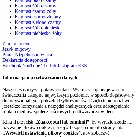
Kontrast biało-czarny
Kontrast żółto-czarny
Kontrast czarno-żółty
Kontrast czarno-zielony
Kontrast zielono-czarny
Kontrast żółto-niebieski
Kontrast niebiesko-żółty
Zamknij menu
Język migowy
Portal Niepełnosprawność
Deklaracja dostępności
Facebook
YouTube
Tik Tok
Instagram
RSS
Informacja o przetwarzaniu danych
Nasz serwis używa plików cookies. Wykorzystujemy je w celu
świadczenia usług na najwyższym poziomie, w sposób dopasowany
do indywidualnych potrzeb Użytkowników. Dzięki temu możliwe
jest także korzystanie z narzędzi analitycznych oraz udostępnianie
funkcji mediów społecznościowych i odtwarzacza wideo.
Kliknij przycisk
„Zaakceptuj lub zamknij”
, by wyrazić zgodę na
używanie plików cookies i przejść bezpośrednio do strony lub
„Wyświetl ustawienia plików cookies”
, aby zobaczyć