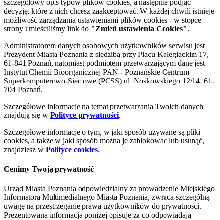
szczegółowy opis typów plików cookies, a następnie podjąć
decyzję, które z nich chcesz zaakceptować. W każdej chwili istnieje
możliwość zarządzania ustawieniami plików cookies - w stopce
strony umieściliśmy link do
"Zmień ustawienia Cookies"
.
Administratorem danych osobowych użytkowników serwisu jest
Prezydent Miasta Poznania z siedzibą przy Placu Kolegiackim 17,
61-841 Poznań, natomiast podmiotem przetwarzającym dane jest
Instytut Chemii Bioorganicznej PAN - Poznańskie Centrum
Superkomputerowo-Sieciowe (PCSS) ul. Noskowskiego 12/14, 61-
704 Poznań.
Szczegółowe informacje na temat przetwarzania Twoich danych
znajdują się w
Polityce prywatności
.
Szczegółowe informacje o tym, w jaki sposób używane są pliki
cookies, a także w jaki sposób można je zablokować lub usunąć,
znajdziesz w
Polityce cookies
.
Cenimy Twoją prywatność
Urząd Miasta Poznania odpowiedzialny za prowadzenie Miejskiego
Informatora Multimedialnego Miasta Poznania, zwraca szczególną
uwagę na przestrzeganie prawa użytkowników do prywatności.
Prezentowana informacja poniżej opisuje za co odpowiadają