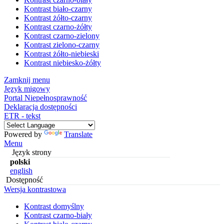
Kontrast biało-czarny
Kontrast żółto-czarny
Kontrast czarno-żółty
Kontrast czarno-zielony
Kontrast zielono-czarny
Kontrast żółto-niebieski
Kontrast niebiesko-żółty
Zamknij menu
Język migowy
Portal Niepełnosprawność
Deklaracja dostępności
ETR - tekst
Powered by
Translate
Menu
Język strony
polski
english
Dostępność
Wersja kontrastowa
Kontrast domyślny
Kontrast czarno-biały