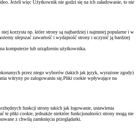
eo. Jeżeli więc Użytkownik nie godzi się na ich załadowanie, to nie
niej korzysta np. które strony są najbardziej i najmniej popularne i w
żemy ulepszać zawartość i wydajność strony i uczynić ją bardziej
 na komputerze lub urządzeniu użytkownika.
dokonanych przez niego wyborów (takich jak język, wyrażone zgody)
wania witryny po zalogowaniu się.Pliki cookie wpływające na
ezbędnych funkcji strony takich jak logowanie, ustawienia
 te pliki cookie, jednakże niektóre funkcjonalności strony mogą nie
suwane z chwilą zamknięcia przeglądarki.