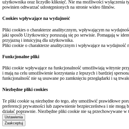
użytkownika oraz liczydło kliknięć. Nie ma możliwości wyłączenia t
powinien odtwarzać udostępnionych na stronie wideo filmów.
Cookies wpływające na wydajność
Pliki cookies o charakterze analitycznym, wpływającym na wydajność zb
jaki sposób Użytkownicy poruszają się po serwisie. Pomagają w ide
przyjazną i intuicyjną dla użytkownika.
Pliki cookie o charakterze analitycznym i wpływające na wydajność
Funkcjonalne pliki
Pliki cookie wpływające na funkcjonalność umożliwiają witrynie p
i mają na celu umożliwienie korzystania z lepszych i bardziej sperso
funkcjonalność nie są usuwane po zamknięciu przeglądarki i są trw
Niezbędne pliki cookies
Te pliki cookie są niezbędne do tego, aby umożliwić prawidłowe poru
preferencji prywatności lub zapewnienie bezpieczeństwa i nie mogą b
działać poprawnie. Niezbędne pliki cookie nie są przechowywane w 
Ustawienia
Zaakceptuj