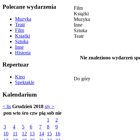
Polecane wydarzenia
Film
Książki
Muzyka
Muzyka
Teatr
Inne
Film
Sztuka
Książki
Teatr
Sztuka
Inne
Historia
Nie znaleziono wydarzeń spe
Repertuar
Kino
Do góry
Spektakle
Kalendarium
< lis
Grudzień 2018
sty >
pon
wto
śro
czw
pią
sob
nie
1
2
3
4
5
6
7
8
9
10
11
12
13
14
15
16