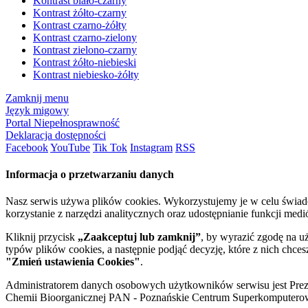
Kontrast biało-czarny
Kontrast żółto-czarny
Kontrast czarno-żółty
Kontrast czarno-zielony
Kontrast zielono-czarny
Kontrast żółto-niebieski
Kontrast niebiesko-żółty
Zamknij menu
Język migowy
Portal Niepełnosprawność
Deklaracja dostępności
Facebook
YouTube
Tik Tok
Instagram
RSS
Informacja o przetwarzaniu danych
Nasz serwis używa plików cookies. Wykorzystujemy je w celu świa
korzystanie z narzędzi analitycznych oraz udostępnianie funkcji me
Kliknij przycisk
„Zaakceptuj lub zamknij”
, by wyrazić zgodę na u
typów plików cookies, a następnie podjąć decyzję, które z nich chce
"Zmień ustawienia Cookies"
.
Administratorem danych osobowych użytkowników serwisu jest Prezyd
Chemii Bioorganicznej PAN - Poznańskie Centrum Superkomputerow