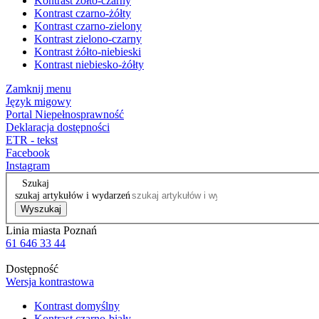
Kontrast żółto-czarny
Kontrast czarno-żółty
Kontrast czarno-zielony
Kontrast zielono-czarny
Kontrast żółto-niebieski
Kontrast niebiesko-żółty
Zamknij menu
Język migowy
Portal Niepełnosprawność
Deklaracja dostępności
ETR - tekst
Facebook
Instagram
Szukaj
szukaj artykułów i wydarzeń
Wyszukaj
Linia miasta Poznań
61 646 33 44
Dostępność
Wersja kontrastowa
Kontrast domyślny
Kontrast czarno-biały