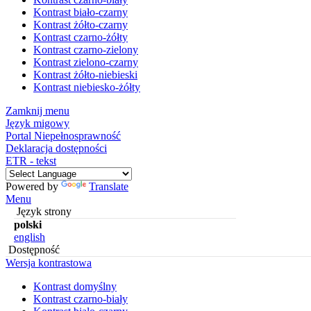
Kontrast biało-czarny
Kontrast żółto-czarny
Kontrast czarno-żółty
Kontrast czarno-zielony
Kontrast zielono-czarny
Kontrast żółto-niebieski
Kontrast niebiesko-żółty
Zamknij menu
Język migowy
Portal Niepełnosprawność
Deklaracja dostępności
ETR - tekst
Powered by
Translate
Menu
Język strony
polski
english
Dostępność
Wersja kontrastowa
Kontrast domyślny
Kontrast czarno-biały