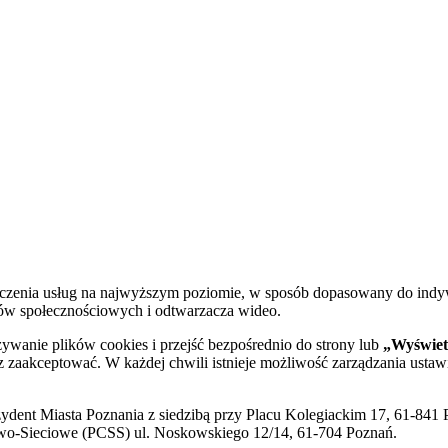
dczenia usług na najwyższym poziomie, w sposób dopasowany do indy
diów społecznościowych i odtwarzacza wideo.
żywanie plików cookies i przejść bezpośrednio do strony lub
„Wyświetl
sz zaakceptować. W każdej chwili istnieje możliwość zarządzania ustaw
ent Miasta Poznania z siedzibą przy Placu Kolegiackim 17, 61-841 P
o-Sieciowe (PCSS) ul. Noskowskiego 12/14, 61-704 Poznań.