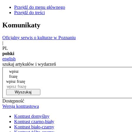
Przejdź do menu głównego
Przejdź do treści
Komunikaty
Oficjalny serwis o kulturze w Poznaniu
|
PL
polski
english
szukaj artykułów i wydarzeń
wpisz
frazę
wpisz frazę
Wyszukaj
Dostępność
Wersja kontrastowa
Kontrast domyślny
Kontrast czarno-biały
Kontrast biało-czarny