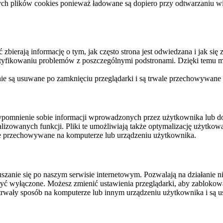
ych plików cookies ponieważ ładowane są dopiero przy odtwarzaniu wid
ierają informację o tym, jak często strona jest odwiedzana i jak się z 
ntyfikowaniu problemów z poszczególnymi podstronami. Dzięki temu mo
 nie są usuwane po zamknięciu przeglądarki i są trwale przechowywane
rzypomnienie sobie informacji wprowadzonych przez użytkownika lub 
nalizowanych funkcji. Pliki te umożliwiają także optymalizację użytko
ale przechowywane na komputerze lub urządzeniu użytkownika.
szanie się po naszym serwisie internetowym. Pozwalają na działanie ni
yć wyłączone. Możesz zmienić ustawienia przeglądarki, aby zablokować
trwały sposób na komputerze lub innym urządzeniu użytkownika i są u