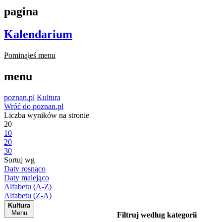
pagina
Kalendarium
Pominąłeś menu
menu
poznan.pl
Kultura
Wróć do poznan.pl
Liczba wyników na stronie
20
10
20
30
Sortuj wg
Daty rosnąco
Daty malejąco
Alfabetu (A-Z)
Alfabetu (Z-A)
Kultura
Menu
Filtruj według kategorii