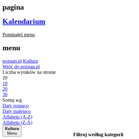
pagina
Kalendarium
Pominąłeś menu
menu
poznan.pl
Kultura
Wróć do poznan.pl
Liczba wyników na stronie
20
10
20
30
Sortuj wg
Daty rosnąco
Daty malejąco
Alfabetu (A-Z)
Alfabetu (Z-A)
Kultura
Menu
Filtruj według kategorii