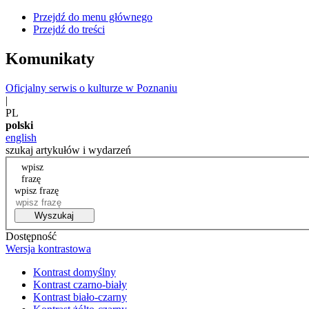
Przejdź do menu głównego
Przejdź do treści
Komunikaty
Oficjalny serwis o kulturze w Poznaniu
|
PL
polski
english
szukaj artykułów i wydarzeń
wpisz
frazę
wpisz frazę
Wyszukaj
Dostępność
Wersja kontrastowa
Kontrast domyślny
Kontrast czarno-biały
Kontrast biało-czarny