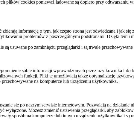
ych plików cookies ponieważ ładowane są dopiero przy odtwarzaniu wid
ierają informację o tym, jak często strona jest odwiedzana i jak się z 
ntyfikowaniu problemów z poszczególnymi podstronami. Dzięki temu mo
 nie są usuwane po zamknięciu przeglądarki i są trwale przechowywane
rzypomnienie sobie informacji wprowadzonych przez użytkownika lub 
nalizowanych funkcji. Pliki te umożliwiają także optymalizację użytko
ale przechowywane na komputerze lub urządzeniu użytkownika.
szanie się po naszym serwisie internetowym. Pozwalają na działanie ni
yć wyłączone. Możesz zmienić ustawienia przeglądarki, aby zablokować
trwały sposób na komputerze lub innym urządzeniu użytkownika i są u