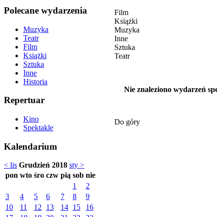
Polecane wydarzenia
Film
Książki
Muzyka
Muzyka
Teatr
Inne
Film
Sztuka
Książki
Teatr
Sztuka
Inne
Historia
Nie znaleziono wydarzeń spe
Repertuar
Kino
Do góry
Spektakle
Kalendarium
< lis
Grudzień 2018
sty >
pon
wto
śro
czw
pią
sob
nie
1
2
3
4
5
6
7
8
9
10
11
12
13
14
15
16