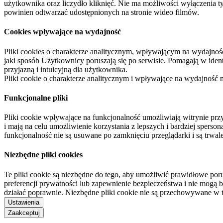
użytkownika oraz liczydło kliknięć. Nie ma możliwości wyłączenia t
powinien odtwarzać udostępnionych na stronie wideo filmów.
Cookies wpływające na wydajność
Pliki cookies o charakterze analitycznym, wpływającym na wydajność zb
jaki sposób Użytkownicy poruszają się po serwisie. Pomagają w ide
przyjazną i intuicyjną dla użytkownika.
Pliki cookie o charakterze analitycznym i wpływające na wydajność
Funkcjonalne pliki
Pliki cookie wpływające na funkcjonalność umożliwiają witrynie p
i mają na celu umożliwienie korzystania z lepszych i bardziej sperso
funkcjonalność nie są usuwane po zamknięciu przeglądarki i są trw
Niezbędne pliki cookies
Te pliki cookie są niezbędne do tego, aby umożliwić prawidłowe poru
preferencji prywatności lub zapewnienie bezpieczeństwa i nie mogą b
działać poprawnie. Niezbędne pliki cookie nie są przechowywane w 
Ustawienia
Zaakceptuj