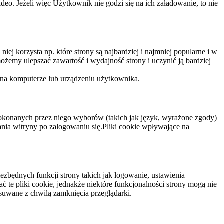
eo. Jeżeli więc Użytkownik nie godzi się na ich załadowanie, to nie
niej korzysta np. które strony są najbardziej i najmniej popularne i w
żemy ulepszać zawartość i wydajność strony i uczynić ją bardziej
 na komputerze lub urządzeniu użytkownika.
dokonanych przez niego wyborów (takich jak język, wyrażone zgody)
wania witryny po zalogowaniu się.Pliki cookie wpływające na
ezbędnych funkcji strony takich jak logowanie, ustawienia
 te pliki cookie, jednakże niektóre funkcjonalności strony mogą nie
suwane z chwilą zamknięcia przeglądarki.