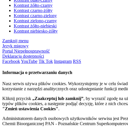
Kontrast biało-czarny
Kontrast żółto-czarny
Kontrast czarno-żółty
Kontrast czarno-zielony
Kontrast zielono-czarny
Kontrast żółto-niebieski
Kontrast niebiesko-żółty
Zamknij menu
Język migowy
Portal Niepełnosprawność
Deklaracja dostępności
Facebook
YouTube
Tik Tok
Instagram
RSS
Informacja o przetwarzaniu danych
Nasz serwis używa plików cookies. Wykorzystujemy je w celu świa
korzystanie z narzędzi analitycznych oraz udostępnianie funkcji me
Kliknij przycisk
„Zaakceptuj lub zamknij”
, by wyrazić zgodę na u
typów plików cookies, a następnie podjąć decyzję, które z nich chce
"Zmień ustawienia Cookies"
.
Administratorem danych osobowych użytkowników serwisu jest Prezyd
Chemii Bioorganicznej PAN - Poznańskie Centrum Superkomputerow