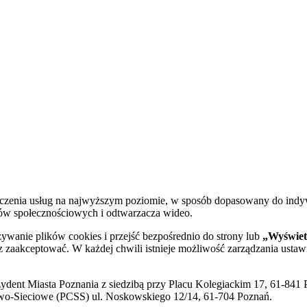
dczenia usług na najwyższym poziomie, w sposób dopasowany do indy
diów społecznościowych i odtwarzacza wideo.
żywanie plików cookies i przejść bezpośrednio do strony lub
„Wyświetl
sz zaakceptować. W każdej chwili istnieje możliwość zarządzania ustaw
ent Miasta Poznania z siedzibą przy Placu Kolegiackim 17, 61-841 P
o-Sieciowe (PCSS) ul. Noskowskiego 12/14, 61-704 Poznań.