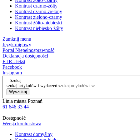
Kontrast żółto-czarny
Kontrast czarno-żółty
Kontrast czarno-zielony
Kontrast zielono-czarny
Kontrast żółto-niebieski
Kontrast niebiesko-żółty
Zamknij menu
Język migowy
Portal Niepełnosprawność
Deklaracja dostępności
ETR - tekst
Facebook
Instagram
Szukaj
szukaj artykułów i wydarzeń
Wyszukaj
Linia miasta Poznań
61 646 33 44
Dostępność
Wersja kontrastowa
Kontrast domyślny
Kontrast czarno-biały