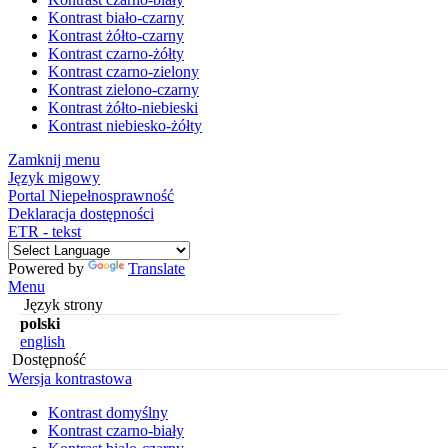
Kontrast biało-czarny
Kontrast żółto-czarny
Kontrast czarno-żółty
Kontrast czarno-zielony
Kontrast zielono-czarny
Kontrast żółto-niebieski
Kontrast niebiesko-żółty
Zamknij menu
Język migowy
Portal Niepełnosprawność
Deklaracja dostępności
ETR - tekst
Powered by
Translate
Menu
Język strony
polski
english
Dostępność
Wersja kontrastowa
Kontrast domyślny
Kontrast czarno-biały