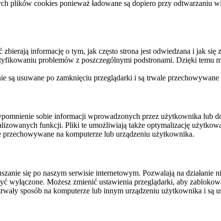
ych plików cookies ponieważ ładowane są dopiero przy odtwarzaniu wid
ierają informację o tym, jak często strona jest odwiedzana i jak się z 
ntyfikowaniu problemów z poszczególnymi podstronami. Dzięki temu mo
 nie są usuwane po zamknięciu przeglądarki i są trwale przechowywane
rzypomnienie sobie informacji wprowadzonych przez użytkownika lub 
nalizowanych funkcji. Pliki te umożliwiają także optymalizację użytko
ale przechowywane na komputerze lub urządzeniu użytkownika.
szanie się po naszym serwisie internetowym. Pozwalają na działanie ni
yć wyłączone. Możesz zmienić ustawienia przeglądarki, aby zablokować
trwały sposób na komputerze lub innym urządzeniu użytkownika i są u