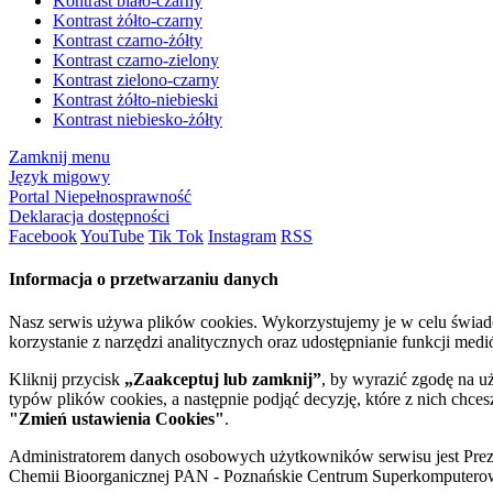
Kontrast biało-czarny
Kontrast żółto-czarny
Kontrast czarno-żółty
Kontrast czarno-zielony
Kontrast zielono-czarny
Kontrast żółto-niebieski
Kontrast niebiesko-żółty
Zamknij menu
Język migowy
Portal Niepełnosprawność
Deklaracja dostępności
Facebook
YouTube
Tik Tok
Instagram
RSS
Informacja o przetwarzaniu danych
Nasz serwis używa plików cookies. Wykorzystujemy je w celu świa
korzystanie z narzędzi analitycznych oraz udostępnianie funkcji me
Kliknij przycisk
„Zaakceptuj lub zamknij”
, by wyrazić zgodę na u
typów plików cookies, a następnie podjąć decyzję, które z nich chce
"Zmień ustawienia Cookies"
.
Administratorem danych osobowych użytkowników serwisu jest Prezyd
Chemii Bioorganicznej PAN - Poznańskie Centrum Superkomputerow