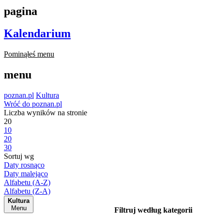
pagina
Kalendarium
Pominąłeś menu
menu
poznan.pl
Kultura
Wróć do poznan.pl
Liczba wyników na stronie
20
10
20
30
Sortuj wg
Daty rosnąco
Daty malejąco
Alfabetu (A-Z)
Alfabetu (Z-A)
Kultura
Menu
Filtruj według kategorii