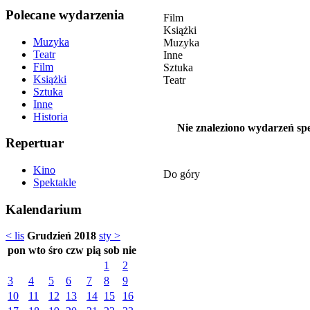
Polecane wydarzenia
Film
Książki
Muzyka
Muzyka
Teatr
Inne
Film
Sztuka
Książki
Teatr
Sztuka
Inne
Historia
Nie znaleziono wydarzeń spe
Repertuar
Kino
Do góry
Spektakle
Kalendarium
< lis
Grudzień 2018
sty >
pon
wto
śro
czw
pią
sob
nie
1
2
3
4
5
6
7
8
9
10
11
12
13
14
15
16