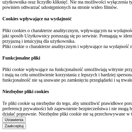
użytkownika oraz liczydło kliknięć. Nie ma możliwości wyłączenia t
powinien odtwarzać udostępnionych na stronie wideo filmów.
Cookies wpływające na wydajność
Pliki cookies o charakterze analitycznym, wpływającym na wydajność zb
jaki sposób Użytkownicy poruszają się po serwisie. Pomagają w ide
przyjazną i intuicyjną dla użytkownika.
Pliki cookie o charakterze analitycznym i wpływające na wydajność
Funkcjonalne pliki
Pliki cookie wpływające na funkcjonalność umożliwiają witrynie p
i mają na celu umożliwienie korzystania z lepszych i bardziej sperso
funkcjonalność nie są usuwane po zamknięciu przeglądarki i są trw
Niezbędne pliki cookies
Te pliki cookie są niezbędne do tego, aby umożliwić prawidłowe poru
preferencji prywatności lub zapewnienie bezpieczeństwa i nie mogą b
działać poprawnie. Niezbędne pliki cookie nie są przechowywane w 
Ustawienia
Zaakceptuj