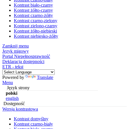
Kontrast biało-czarny
Kontrast żółto-czarny
Kontrast czarno-żółty
Kontrast czarno-zielony
Kontrast zielono-czarny
Kontrast żółto-niebieski
Kontrast niebiesko-żółty
Zamknij menu
Język migowy
Portal Niepełnosprawność
Deklaracja dostępności
ETR - tekst
Powered by
Translate
Menu
Język strony
polski
english
Dostępność
Wersja kontrastowa
Kontrast domyślny
Kontrast czarno-biały