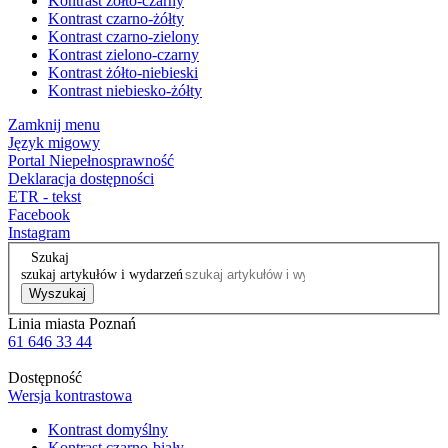
Kontrast żółto-czarny
Kontrast czarno-żółty
Kontrast czarno-zielony
Kontrast zielono-czarny
Kontrast żółto-niebieski
Kontrast niebiesko-żółty
Zamknij menu
Język migowy
Portal Niepełnosprawność
Deklaracja dostępności
ETR - tekst
Facebook
Instagram
Szukaj
szukaj artykułów i wydarzeń
Wyszukaj
Linia miasta Poznań
61 646 33 44
Dostępność
Wersja kontrastowa
Kontrast domyślny
Kontrast czarno-biały