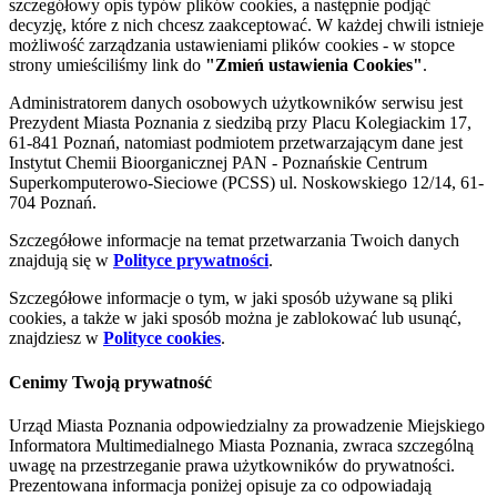
szczegółowy opis typów plików cookies, a następnie podjąć
decyzję, które z nich chcesz zaakceptować. W każdej chwili istnieje
możliwość zarządzania ustawieniami plików cookies - w stopce
strony umieściliśmy link do
"Zmień ustawienia Cookies"
.
Administratorem danych osobowych użytkowników serwisu jest
Prezydent Miasta Poznania z siedzibą przy Placu Kolegiackim 17,
61-841 Poznań, natomiast podmiotem przetwarzającym dane jest
Instytut Chemii Bioorganicznej PAN - Poznańskie Centrum
Superkomputerowo-Sieciowe (PCSS) ul. Noskowskiego 12/14, 61-
704 Poznań.
Szczegółowe informacje na temat przetwarzania Twoich danych
znajdują się w
Polityce prywatności
.
Szczegółowe informacje o tym, w jaki sposób używane są pliki
cookies, a także w jaki sposób można je zablokować lub usunąć,
znajdziesz w
Polityce cookies
.
Cenimy Twoją prywatność
Urząd Miasta Poznania odpowiedzialny za prowadzenie Miejskiego
Informatora Multimedialnego Miasta Poznania, zwraca szczególną
uwagę na przestrzeganie prawa użytkowników do prywatności.
Prezentowana informacja poniżej opisuje za co odpowiadają