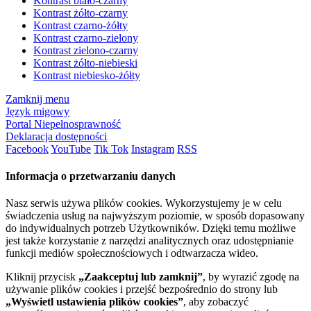
Kontrast biało-czarny
Kontrast żółto-czarny
Kontrast czarno-żółty
Kontrast czarno-zielony
Kontrast zielono-czarny
Kontrast żółto-niebieski
Kontrast niebiesko-żółty
Zamknij menu
Język migowy
Portal Niepełnosprawność
Deklaracja dostępności
Facebook
YouTube
Tik Tok
Instagram
RSS
Informacja o przetwarzaniu danych
Nasz serwis używa plików cookies. Wykorzystujemy je w celu
świadczenia usług na najwyższym poziomie, w sposób dopasowany
do indywidualnych potrzeb Użytkowników. Dzięki temu możliwe
jest także korzystanie z narzędzi analitycznych oraz udostępnianie
funkcji mediów społecznościowych i odtwarzacza wideo.
Kliknij przycisk
„Zaakceptuj lub zamknij”
, by wyrazić zgodę na
używanie plików cookies i przejść bezpośrednio do strony lub
„Wyświetl ustawienia plików cookies”
, aby zobaczyć