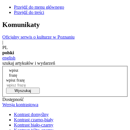
Przejdź do menu głównego
Przejdź do treści
Komunikaty
Oficjalny serwis o kulturze w Poznaniu
|
PL
polski
english
szukaj artykułów i wydarzeń
wpisz
frazę
wpisz frazę
Wyszukaj
Dostępność
Wersja kontrastowa
Kontrast domyślny
Kontrast czarno-biały
Kontrast biało-czarny