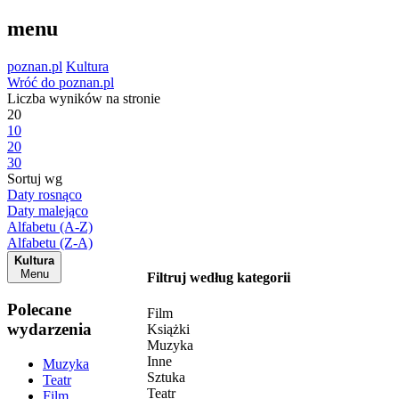
menu
poznan.pl
Kultura
Wróć do poznan.pl
Liczba wyników na stronie
20
10
20
30
Sortuj wg
Daty rosnąco
Daty malejąco
Alfabetu (A-Z)
Alfabetu (Z-A)
Kultura
Menu
Filtruj według kategorii
Polecane
Film
wydarzenia
Książki
Muzyka
Inne
Muzyka
Sztuka
Teatr
Teatr
Film