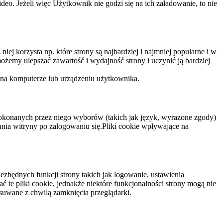
eo. Jeżeli więc Użytkownik nie godzi się na ich załadowanie, to nie
niej korzysta np. które strony są najbardziej i najmniej popularne i w
żemy ulepszać zawartość i wydajność strony i uczynić ją bardziej
 na komputerze lub urządzeniu użytkownika.
dokonanych przez niego wyborów (takich jak język, wyrażone zgody)
wania witryny po zalogowaniu się.Pliki cookie wpływające na
ezbędnych funkcji strony takich jak logowanie, ustawienia
 te pliki cookie, jednakże niektóre funkcjonalności strony mogą nie
suwane z chwilą zamknięcia przeglądarki.