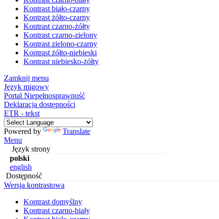
Kontrast biało-czarny
Kontrast żółto-czarny
Kontrast czarno-żółty
Kontrast czarno-zielony
Kontrast zielono-czarny
Kontrast żółto-niebieski
Kontrast niebiesko-żółty
Zamknij menu
Język migowy
Portal Niepełnosprawność
Deklaracja dostępności
ETR - tekst
Powered by
Translate
Menu
Język strony
polski
english
Dostępność
Wersja kontrastowa
Kontrast domyślny
Kontrast czarno-biały