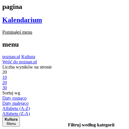
pagina
Kalendarium
Pominąłeś menu
menu
poznan.pl
Kultura
Wróć do poznan.pl
Liczba wyników na stronie
20
10
20
30
Sortuj wg
Daty rosnąco
Daty malejąco
Alfabetu (A-Z)
Alfabetu (Z-A)
Kultura
Menu
Filtruj według kategorii