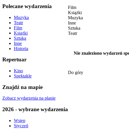
Polecane wydarzenia
Film
Książki
Muzyka
Muzyka
Teatr
Inne
Film
Sztuka
Książki
Teatr
Sztuka
Inne
Historia
Nie znaleziono wydarzeń spe
Repertuar
Kino
Do góry
Spektakle
Znajdź na mapie
Zobacz wydarzenia na planie
2026 - wybrane wydarzenia
Wstęp
Styczeń