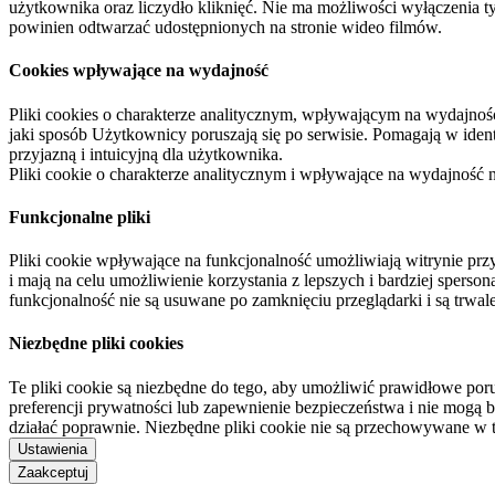
użytkownika oraz liczydło kliknięć. Nie ma możliwości wyłączenia t
powinien odtwarzać udostępnionych na stronie wideo filmów.
Cookies wpływające na wydajność
Pliki cookies o charakterze analitycznym, wpływającym na wydajność zb
jaki sposób Użytkownicy poruszają się po serwisie. Pomagają w ide
przyjazną i intuicyjną dla użytkownika.
Pliki cookie o charakterze analitycznym i wpływające na wydajność
Funkcjonalne pliki
Pliki cookie wpływające na funkcjonalność umożliwiają witrynie p
i mają na celu umożliwienie korzystania z lepszych i bardziej sperso
funkcjonalność nie są usuwane po zamknięciu przeglądarki i są trw
Niezbędne pliki cookies
Te pliki cookie są niezbędne do tego, aby umożliwić prawidłowe poru
preferencji prywatności lub zapewnienie bezpieczeństwa i nie mogą b
działać poprawnie. Niezbędne pliki cookie nie są przechowywane w 
Ustawienia
Zaakceptuj