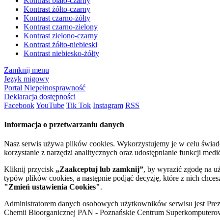
Kontrast biało-czarny
Kontrast żółto-czarny
Kontrast czarno-żółty
Kontrast czarno-zielony
Kontrast zielono-czarny
Kontrast żółto-niebieski
Kontrast niebiesko-żółty
Zamknij menu
Język migowy
Portal Niepełnosprawność
Deklaracja dostępności
Facebook
YouTube
Tik Tok
Instagram
RSS
Informacja o przetwarzaniu danych
Nasz serwis używa plików cookies. Wykorzystujemy je w celu świa
korzystanie z narzędzi analitycznych oraz udostępnianie funkcji me
Kliknij przycisk
„Zaakceptuj lub zamknij”
, by wyrazić zgodę na u
typów plików cookies, a następnie podjąć decyzję, które z nich chce
"Zmień ustawienia Cookies"
.
Administratorem danych osobowych użytkowników serwisu jest Prezyd
Chemii Bioorganicznej PAN - Poznańskie Centrum Superkomputerow