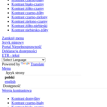
Kontrast biało-czarny
Kontrast żółto-czarny
Kontrast czarno-żółty
Kontrast czarno-zielony
Kontrast zielono-czarny
Kontrast żółto-niebieski
Kontrast niebiesko-żółty
Zamknij menu
Język migowy
Portal Niepełnosprawność
Deklaracja dostępności
ETR - tekst
Powered by
Translate
Menu
Język strony
polski
english
Dostępność
Wersja kontrastowa
Kontrast domyślny
Kontrast czarno-biały