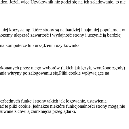
eo. Jeżeli więc Użytkownik nie godzi się na ich załadowanie, to nie
niej korzysta np. które strony są najbardziej i najmniej popularne i w
żemy ulepszać zawartość i wydajność strony i uczynić ją bardziej
 na komputerze lub urządzeniu użytkownika.
dokonanych przez niego wyborów (takich jak język, wyrażone zgody)
wania witryny po zalogowaniu się.Pliki cookie wpływające na
ezbędnych funkcji strony takich jak logowanie, ustawienia
 te pliki cookie, jednakże niektóre funkcjonalności strony mogą nie
suwane z chwilą zamknięcia przeglądarki.