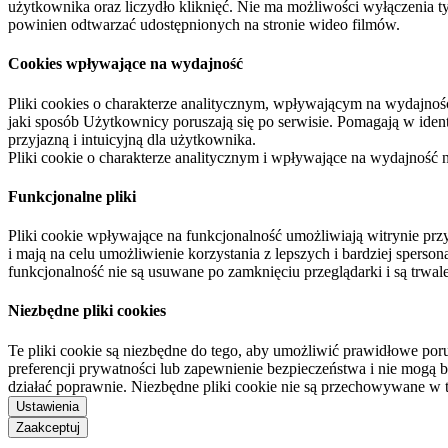
użytkownika oraz liczydło kliknięć. Nie ma możliwości wyłączenia t
powinien odtwarzać udostępnionych na stronie wideo filmów.
Cookies wpływające na wydajność
Pliki cookies o charakterze analitycznym, wpływającym na wydajność zb
jaki sposób Użytkownicy poruszają się po serwisie. Pomagają w ide
przyjazną i intuicyjną dla użytkownika.
Pliki cookie o charakterze analitycznym i wpływające na wydajność
Funkcjonalne pliki
Pliki cookie wpływające na funkcjonalność umożliwiają witrynie p
i mają na celu umożliwienie korzystania z lepszych i bardziej sperso
funkcjonalność nie są usuwane po zamknięciu przeglądarki i są trw
Niezbędne pliki cookies
Te pliki cookie są niezbędne do tego, aby umożliwić prawidłowe poru
preferencji prywatności lub zapewnienie bezpieczeństwa i nie mogą b
działać poprawnie. Niezbędne pliki cookie nie są przechowywane w 
Ustawienia
Zaakceptuj