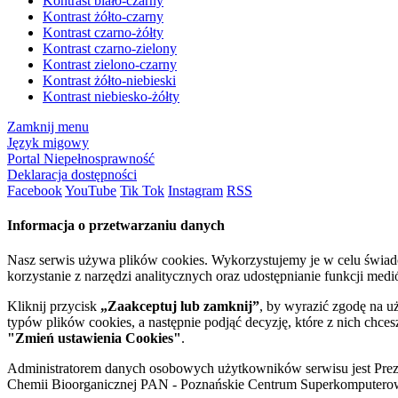
Kontrast biało-czarny
Kontrast żółto-czarny
Kontrast czarno-żółty
Kontrast czarno-zielony
Kontrast zielono-czarny
Kontrast żółto-niebieski
Kontrast niebiesko-żółty
Zamknij menu
Język migowy
Portal Niepełnosprawność
Deklaracja dostępności
Facebook
YouTube
Tik Tok
Instagram
RSS
Informacja o przetwarzaniu danych
Nasz serwis używa plików cookies. Wykorzystujemy je w celu świa
korzystanie z narzędzi analitycznych oraz udostępnianie funkcji me
Kliknij przycisk
„Zaakceptuj lub zamknij”
, by wyrazić zgodę na u
typów plików cookies, a następnie podjąć decyzję, które z nich chce
"Zmień ustawienia Cookies"
.
Administratorem danych osobowych użytkowników serwisu jest Prezyd
Chemii Bioorganicznej PAN - Poznańskie Centrum Superkomputerow