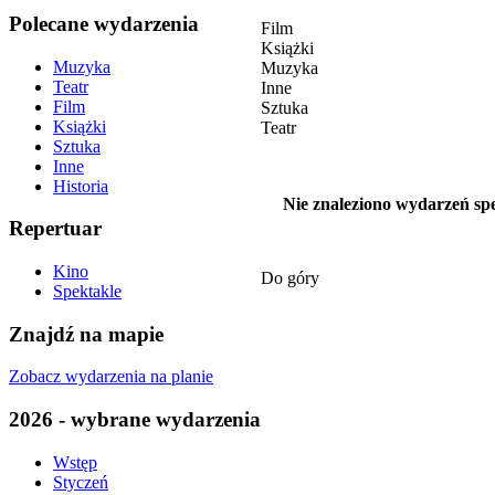
Polecane wydarzenia
Film
Książki
Muzyka
Muzyka
Teatr
Inne
Film
Sztuka
Książki
Teatr
Sztuka
Inne
Historia
Nie znaleziono wydarzeń spe
Repertuar
Kino
Do góry
Spektakle
Znajdź na mapie
Zobacz wydarzenia na planie
2026 - wybrane wydarzenia
Wstęp
Styczeń