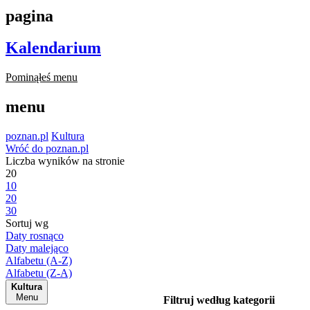
pagina
Kalendarium
Pominąłeś menu
menu
poznan.pl
Kultura
Wróć do poznan.pl
Liczba wyników na stronie
20
10
20
30
Sortuj wg
Daty rosnąco
Daty malejąco
Alfabetu (A-Z)
Alfabetu (Z-A)
Kultura
Menu
Filtruj według kategorii