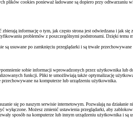
ych plików cookies ponieważ ładowane są dopiero przy odtwarzaniu wid
ierają informację o tym, jak często strona jest odwiedzana i jak się z 
ntyfikowaniu problemów z poszczególnymi podstronami. Dzięki temu mo
 nie są usuwane po zamknięciu przeglądarki i są trwale przechowywane
rzypomnienie sobie informacji wprowadzonych przez użytkownika lub 
nalizowanych funkcji. Pliki te umożliwiają także optymalizację użytko
ale przechowywane na komputerze lub urządzeniu użytkownika.
szanie się po naszym serwisie internetowym. Pozwalają na działanie ni
yć wyłączone. Możesz zmienić ustawienia przeglądarki, aby zablokować
trwały sposób na komputerze lub innym urządzeniu użytkownika i są u