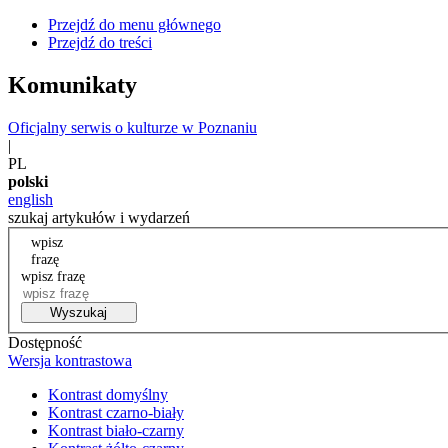
Przejdź do menu głównego
Przejdź do treści
Komunikaty
Oficjalny serwis o kulturze w Poznaniu
|
PL
polski
english
szukaj artykułów i wydarzeń
wpisz
frazę
wpisz frazę
Wyszukaj
Dostępność
Wersja kontrastowa
Kontrast domyślny
Kontrast czarno-biały
Kontrast biało-czarny