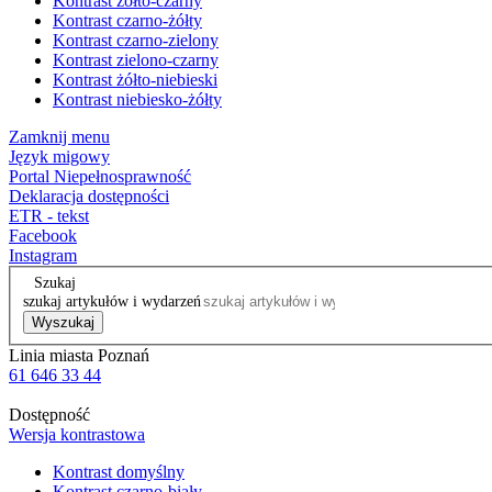
Kontrast żółto-czarny
Kontrast czarno-żółty
Kontrast czarno-zielony
Kontrast zielono-czarny
Kontrast żółto-niebieski
Kontrast niebiesko-żółty
Zamknij menu
Język migowy
Portal Niepełnosprawność
Deklaracja dostępności
ETR - tekst
Facebook
Instagram
Szukaj
szukaj artykułów i wydarzeń
Wyszukaj
Linia miasta Poznań
61 646 33 44
Dostępność
Wersja kontrastowa
Kontrast domyślny
Kontrast czarno-biały