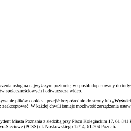
dczenia usług na najwyższym poziomie, w sposób dopasowany do indy
diów społecznościowych i odtwarzacza wideo.
żywanie plików cookies i przejść bezpośrednio do strony lub
„Wyświetl
sz zaakceptować. W każdej chwili istnieje możliwość zarządzania ustaw
ent Miasta Poznania z siedzibą przy Placu Kolegiackim 17, 61-841 P
o-Sieciowe (PCSS) ul. Noskowskiego 12/14, 61-704 Poznań.