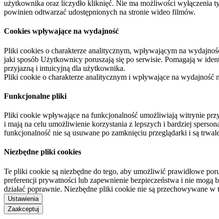
użytkownika oraz liczydło kliknięć. Nie ma możliwości wyłączenia t
powinien odtwarzać udostępnionych na stronie wideo filmów.
Cookies wpływające na wydajność
Pliki cookies o charakterze analitycznym, wpływającym na wydajność zb
jaki sposób Użytkownicy poruszają się po serwisie. Pomagają w ide
przyjazną i intuicyjną dla użytkownika.
Pliki cookie o charakterze analitycznym i wpływające na wydajność
Funkcjonalne pliki
Pliki cookie wpływające na funkcjonalność umożliwiają witrynie p
i mają na celu umożliwienie korzystania z lepszych i bardziej sperso
funkcjonalność nie są usuwane po zamknięciu przeglądarki i są trw
Niezbędne pliki cookies
Te pliki cookie są niezbędne do tego, aby umożliwić prawidłowe poru
preferencji prywatności lub zapewnienie bezpieczeństwa i nie mogą b
działać poprawnie. Niezbędne pliki cookie nie są przechowywane w 
Ustawienia
Zaakceptuj