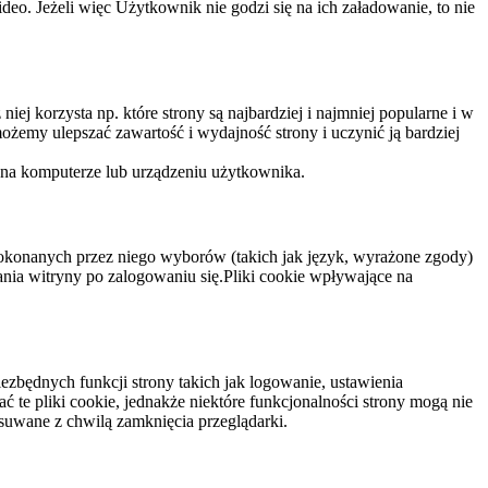
eo. Jeżeli więc Użytkownik nie godzi się na ich załadowanie, to nie
niej korzysta np. które strony są najbardziej i najmniej popularne i w
żemy ulepszać zawartość i wydajność strony i uczynić ją bardziej
 na komputerze lub urządzeniu użytkownika.
dokonanych przez niego wyborów (takich jak język, wyrażone zgody)
wania witryny po zalogowaniu się.Pliki cookie wpływające na
ezbędnych funkcji strony takich jak logowanie, ustawienia
 te pliki cookie, jednakże niektóre funkcjonalności strony mogą nie
suwane z chwilą zamknięcia przeglądarki.