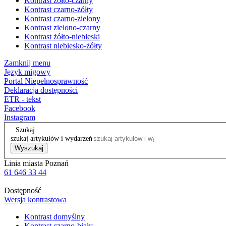
Kontrast żółto-czarny
Kontrast czarno-żółty
Kontrast czarno-zielony
Kontrast zielono-czarny
Kontrast żółto-niebieski
Kontrast niebiesko-żółty
Zamknij menu
Język migowy
Portal Niepełnosprawność
Deklaracja dostępności
ETR - tekst
Facebook
Instagram
Szukaj
szukaj artykułów i wydarzeń
Wyszukaj
Linia miasta Poznań
61 646 33 44
Dostępność
Wersja kontrastowa
Kontrast domyślny
Kontrast czarno-biały