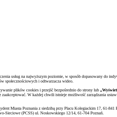
dczenia usług na najwyższym poziomie, w sposób dopasowany do indy
diów społecznościowych i odtwarzacza wideo.
żywanie plików cookies i przejść bezpośrednio do strony lub
„Wyświetl
sz zaakceptować. W każdej chwili istnieje możliwość zarządzania ustaw
ent Miasta Poznania z siedzibą przy Placu Kolegiackim 17, 61-841 P
o-Sieciowe (PCSS) ul. Noskowskiego 12/14, 61-704 Poznań.