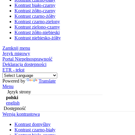
Kontrast biało-czarny
Kontrast żółto-czarny
Kontrast czarno-żółty
Kontrast czarno-zielony
Kontrast zielono-czarny
Kontrast żółto-niebieski
Kontrast niebiesko-żółty
Zamknij menu
Język migowy
Portal Niepełnosprawność
Deklaracja dostępności
ETR - tekst
Powered by
Translate
Menu
Język strony
polski
english
Dostępność
Wersja kontrastowa
Kontrast domyślny
Kontrast czarno-biały