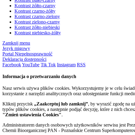
Kontrast biało-czarny
Kontrast żółto-czarny
Kontrast czarno-żółty
Kontrast czarno-zielony
Kontrast zielono-czarny
Kontrast żółto-niebieski
Kontrast niebiesko-żółty
Zamknij menu
Język migowy
Portal Niepełnosprawność
Deklaracja dostępności
Facebook
YouTube
Tik Tok
Instagram
RSS
Informacja o przetwarzaniu danych
Nasz serwis używa plików cookies. Wykorzystujemy je w celu świa
korzystanie z narzędzi analitycznych oraz udostępnianie funkcji me
Kliknij przycisk
„Zaakceptuj lub zamknij”
, by wyrazić zgodę na u
typów plików cookies, a następnie podjąć decyzję, które z nich chce
"Zmień ustawienia Cookies"
.
Administratorem danych osobowych użytkowników serwisu jest Prezyd
Chemii Bioorganicznej PAN - Poznańskie Centrum Superkomputerow