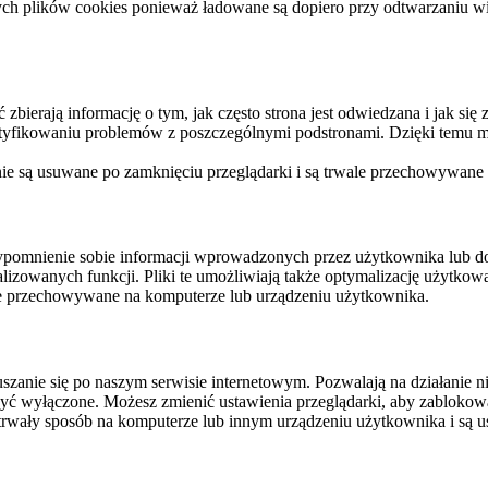
ych plików cookies ponieważ ładowane są dopiero przy odtwarzaniu wid
ierają informację o tym, jak często strona jest odwiedzana i jak się z 
ntyfikowaniu problemów z poszczególnymi podstronami. Dzięki temu mo
 nie są usuwane po zamknięciu przeglądarki i są trwale przechowywane
rzypomnienie sobie informacji wprowadzonych przez użytkownika lub 
nalizowanych funkcji. Pliki te umożliwiają także optymalizację użytko
ale przechowywane na komputerze lub urządzeniu użytkownika.
szanie się po naszym serwisie internetowym. Pozwalają na działanie ni
yć wyłączone. Możesz zmienić ustawienia przeglądarki, aby zablokować
trwały sposób na komputerze lub innym urządzeniu użytkownika i są u