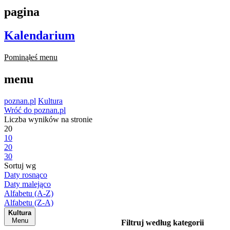
pagina
Kalendarium
Pominąłeś menu
menu
poznan.pl
Kultura
Wróć do poznan.pl
Liczba wyników na stronie
20
10
20
30
Sortuj wg
Daty rosnąco
Daty malejąco
Alfabetu (A-Z)
Alfabetu (Z-A)
Kultura
Menu
Filtruj według kategorii