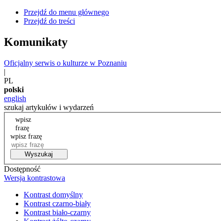
Przejdź do menu głównego
Przejdź do treści
Komunikaty
Oficjalny serwis o kulturze w Poznaniu
|
PL
polski
english
szukaj artykułów i wydarzeń
wpisz
frazę
wpisz frazę
Wyszukaj
Dostępność
Wersja kontrastowa
Kontrast domyślny
Kontrast czarno-biały
Kontrast biało-czarny