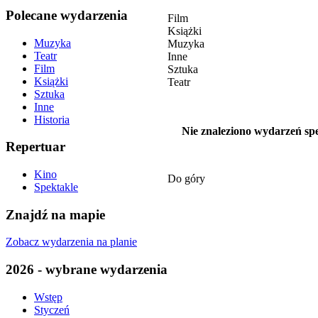
Polecane wydarzenia
Film
Książki
Muzyka
Muzyka
Teatr
Inne
Film
Sztuka
Książki
Teatr
Sztuka
Inne
Historia
Nie znaleziono wydarzeń spe
Repertuar
Kino
Do góry
Spektakle
Znajdź na mapie
Zobacz wydarzenia na planie
2026 - wybrane wydarzenia
Wstęp
Styczeń