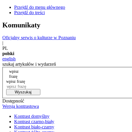
Przejdź do menu głównego
Przejdź do treści
Komunikaty
Oficjalny serwis o kulturze w Poznaniu
|
PL
polski
english
szukaj artykułów i wydarzeń
wpisz
frazę
wpisz frazę
Wyszukaj
Dostępność
Wersja kontrastowa
Kontrast domyślny
Kontrast czarno-biały
Kontrast biało-czarny