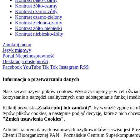
Kontrast biało-czarny
Kontrast żółto-czarny
Kontrast czarno-żółty
Kontrast czarno-zielony
Kontrast zielono-czarny
Kontrast żółto-niebieski
Kontrast niebiesko-żółty
Zamknij menu
Język migowy
Portal Niepełnosprawność
Deklaracja dostępności
Facebook
YouTube
Tik Tok
Instagram
RSS
Informacja o przetwarzaniu danych
Nasz serwis używa plików cookies. Wykorzystujemy je w celu świa
korzystanie z narzędzi analitycznych oraz udostępnianie funkcji me
Kliknij przycisk
„Zaakceptuj lub zamknij”
, by wyrazić zgodę na u
typów plików cookies, a następnie podjąć decyzję, które z nich chce
"Zmień ustawienia Cookies"
.
Administratorem danych osobowych użytkowników serwisu jest Prezyd
Chemii Bioorganicznej PAN - Poznańskie Centrum Superkomputerow