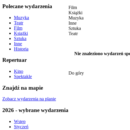
Polecane wydarzenia
Film
Książki
Muzyka
Muzyka
Teatr
Inne
Film
Sztuka
Książki
Teatr
Sztuka
Inne
Historia
Nie znaleziono wydarzeń spe
Repertuar
Kino
Do góry
Spektakle
Znajdź na mapie
Zobacz wydarzenia na planie
2026 - wybrane wydarzenia
Wstęp
Styczeń