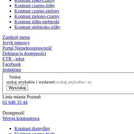
Kontrast żółto-czarny
Kontrast czarno-żółty
Kontrast czarno-zielony
Kontrast zielono-czarny
Kontrast żółto-niebieski
Kontrast niebiesko-żółty
Zamknij menu
Język migowy
Portal Niepełnosprawność
Deklaracja dostępności
ETR - tekst
Facebook
Instagram
Szukaj
szukaj artykułów i wydarzeń
Wyszukaj
Linia miasta Poznań
61 646 33 44
Dostępność
Wersja kontrastowa
Kontrast domyślny
Kontrast czarno-biały