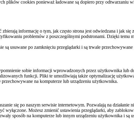
ych plików cookies ponieważ ładowane są dopiero przy odtwarzaniu wid
ierają informację o tym, jak często strona jest odwiedzana i jak się z 
ntyfikowaniu problemów z poszczególnymi podstronami. Dzięki temu mo
 nie są usuwane po zamknięciu przeglądarki i są trwale przechowywane
rzypomnienie sobie informacji wprowadzonych przez użytkownika lub 
nalizowanych funkcji. Pliki te umożliwiają także optymalizację użytko
ale przechowywane na komputerze lub urządzeniu użytkownika.
szanie się po naszym serwisie internetowym. Pozwalają na działanie ni
yć wyłączone. Możesz zmienić ustawienia przeglądarki, aby zablokować
trwały sposób na komputerze lub innym urządzeniu użytkownika i są u