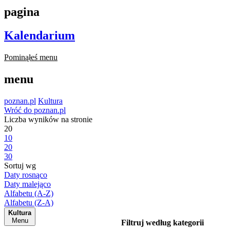
pagina
Kalendarium
Pominąłeś menu
menu
poznan.pl
Kultura
Wróć do poznan.pl
Liczba wyników na stronie
20
10
20
30
Sortuj wg
Daty rosnąco
Daty malejąco
Alfabetu (A-Z)
Alfabetu (Z-A)
Kultura
Menu
Filtruj według kategorii