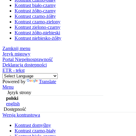
Kontrast biało-czarny
Kontrast żółto-czarny
Kontrast czarno-żółty
Kontrast czarno-zielony
Kontrast zielono-czarny
Kontrast żółto-niebieski
Kontrast niebiesko-żółty
Zamknij menu
Język migowy
Portal Niepełnosprawność
Deklaracja dostępności
ETR - tekst
Powered by
Translate
Menu
Język strony
polski
english
Dostępność
Wersja kontrastowa
Kontrast domyślny
Kontrast czarno-biały