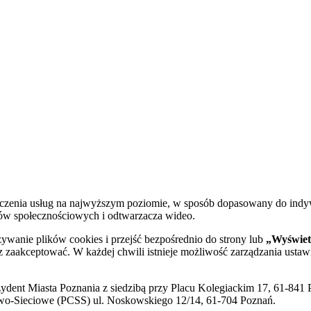
dczenia usług na najwyższym poziomie, w sposób dopasowany do indy
diów społecznościowych i odtwarzacza wideo.
żywanie plików cookies i przejść bezpośrednio do strony lub
„Wyświetl
sz zaakceptować. W każdej chwili istnieje możliwość zarządzania ustaw
ent Miasta Poznania z siedzibą przy Placu Kolegiackim 17, 61-841 P
o-Sieciowe (PCSS) ul. Noskowskiego 12/14, 61-704 Poznań.