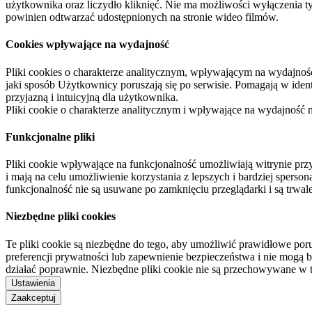
użytkownika oraz liczydło kliknięć. Nie ma możliwości wyłączenia t
powinien odtwarzać udostępnionych na stronie wideo filmów.
Cookies wpływające na wydajność
Pliki cookies o charakterze analitycznym, wpływającym na wydajność zb
jaki sposób Użytkownicy poruszają się po serwisie. Pomagają w ide
przyjazną i intuicyjną dla użytkownika.
Pliki cookie o charakterze analitycznym i wpływające na wydajność
Funkcjonalne pliki
Pliki cookie wpływające na funkcjonalność umożliwiają witrynie p
i mają na celu umożliwienie korzystania z lepszych i bardziej sperso
funkcjonalność nie są usuwane po zamknięciu przeglądarki i są trw
Niezbędne pliki cookies
Te pliki cookie są niezbędne do tego, aby umożliwić prawidłowe poru
preferencji prywatności lub zapewnienie bezpieczeństwa i nie mogą b
działać poprawnie. Niezbędne pliki cookie nie są przechowywane w 
Ustawienia
Zaakceptuj