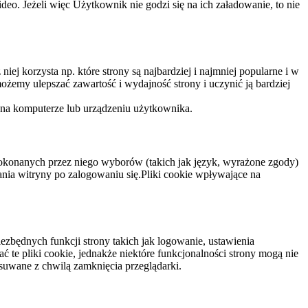
eo. Jeżeli więc Użytkownik nie godzi się na ich załadowanie, to nie
niej korzysta np. które strony są najbardziej i najmniej popularne i w
żemy ulepszać zawartość i wydajność strony i uczynić ją bardziej
 na komputerze lub urządzeniu użytkownika.
dokonanych przez niego wyborów (takich jak język, wyrażone zgody)
wania witryny po zalogowaniu się.Pliki cookie wpływające na
ezbędnych funkcji strony takich jak logowanie, ustawienia
 te pliki cookie, jednakże niektóre funkcjonalności strony mogą nie
suwane z chwilą zamknięcia przeglądarki.