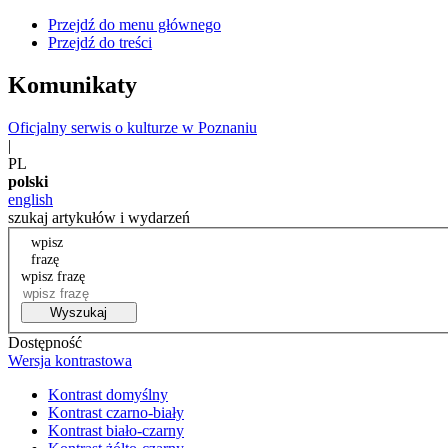
Przejdź do menu głównego
Przejdź do treści
Komunikaty
Oficjalny serwis o kulturze w Poznaniu
|
PL
polski
english
szukaj artykułów i wydarzeń
wpisz
frazę
wpisz frazę
Wyszukaj
Dostępność
Wersja kontrastowa
Kontrast domyślny
Kontrast czarno-biały
Kontrast biało-czarny