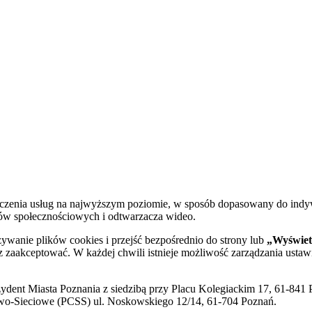
dczenia usług na najwyższym poziomie, w sposób dopasowany do indy
diów społecznościowych i odtwarzacza wideo.
żywanie plików cookies i przejść bezpośrednio do strony lub
„Wyświetl
sz zaakceptować. W każdej chwili istnieje możliwość zarządzania ustaw
ent Miasta Poznania z siedzibą przy Placu Kolegiackim 17, 61-841 P
o-Sieciowe (PCSS) ul. Noskowskiego 12/14, 61-704 Poznań.