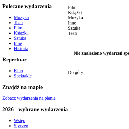
Polecane wydarzenia
Film
Książki
Muzyka
Muzyka
Teatr
Inne
Film
Sztuka
Książki
Teatr
Sztuka
Inne
Historia
Nie znaleziono wydarzeń spe
Repertuar
Kino
Do góry
Spektakle
Znajdź na mapie
Zobacz wydarzenia na planie
2026 - wybrane wydarzenia
Wstęp
Styczeń