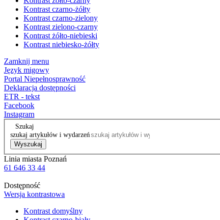
Kontrast żółto-czarny
Kontrast czarno-żółty
Kontrast czarno-zielony
Kontrast zielono-czarny
Kontrast żółto-niebieski
Kontrast niebiesko-żółty
Zamknij menu
Język migowy
Portal Niepełnosprawność
Deklaracja dostępności
ETR - tekst
Facebook
Instagram
Szukaj
szukaj artykułów i wydarzeń
Wyszukaj
Linia miasta Poznań
61 646 33 44
Dostępność
Wersja kontrastowa
Kontrast domyślny
Kontrast czarno-biały