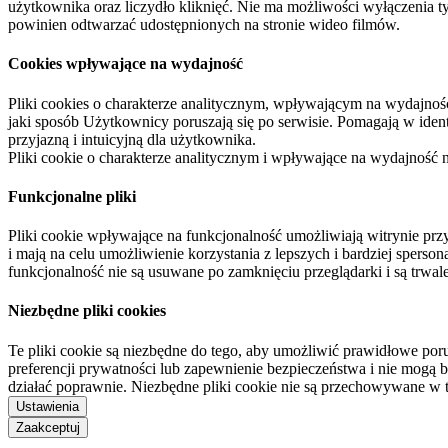
użytkownika oraz liczydło kliknięć. Nie ma możliwości wyłączenia t
powinien odtwarzać udostępnionych na stronie wideo filmów.
Cookies wpływające na wydajność
Pliki cookies o charakterze analitycznym, wpływającym na wydajność zb
jaki sposób Użytkownicy poruszają się po serwisie. Pomagają w ide
przyjazną i intuicyjną dla użytkownika.
Pliki cookie o charakterze analitycznym i wpływające na wydajność
Funkcjonalne pliki
Pliki cookie wpływające na funkcjonalność umożliwiają witrynie p
i mają na celu umożliwienie korzystania z lepszych i bardziej sperso
funkcjonalność nie są usuwane po zamknięciu przeglądarki i są trw
Niezbędne pliki cookies
Te pliki cookie są niezbędne do tego, aby umożliwić prawidłowe poru
preferencji prywatności lub zapewnienie bezpieczeństwa i nie mogą b
działać poprawnie. Niezbędne pliki cookie nie są przechowywane w 
Ustawienia
Zaakceptuj