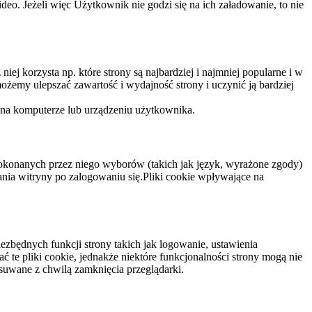
eo. Jeżeli więc Użytkownik nie godzi się na ich załadowanie, to nie
niej korzysta np. które strony są najbardziej i najmniej popularne i w
żemy ulepszać zawartość i wydajność strony i uczynić ją bardziej
 na komputerze lub urządzeniu użytkownika.
dokonanych przez niego wyborów (takich jak język, wyrażone zgody)
wania witryny po zalogowaniu się.Pliki cookie wpływające na
ezbędnych funkcji strony takich jak logowanie, ustawienia
 te pliki cookie, jednakże niektóre funkcjonalności strony mogą nie
suwane z chwilą zamknięcia przeglądarki.