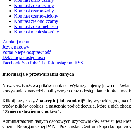
Kontrast biało-czarny
Kontrast żółto-czarny
Kontrast czarno-żółty
Kontrast czarno-zielony
Kontrast zielono-czarny
Kontrast żółto-niebieski
Kontrast niebiesko-żółty
Zamknij menu
Język migowy
Portal Niepełnosprawność
Deklaracja dostępności
Facebook
YouTube
Tik Tok
Instagram
RSS
Informacja o przetwarzaniu danych
Nasz serwis używa plików cookies. Wykorzystujemy je w celu świa
korzystanie z narzędzi analitycznych oraz udostępnianie funkcji me
Kliknij przycisk
„Zaakceptuj lub zamknij”
, by wyrazić zgodę na u
typów plików cookies, a następnie podjąć decyzję, które z nich chce
"Zmień ustawienia Cookies"
.
Administratorem danych osobowych użytkowników serwisu jest Prezyd
Chemii Bioorganicznej PAN - Poznańskie Centrum Superkomputerow