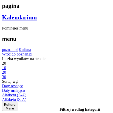
pagina
Kalendarium
Pominąłeś menu
menu
poznan.pl
Kultura
Wróć do poznan.pl
Liczba wyników na stronie
20
10
20
30
Sortuj wg
Daty rosnąco
Daty malejąco
Alfabetu (A-Z)
Alfabetu (Z-A)
Kultura
Menu
Filtruj według kategorii