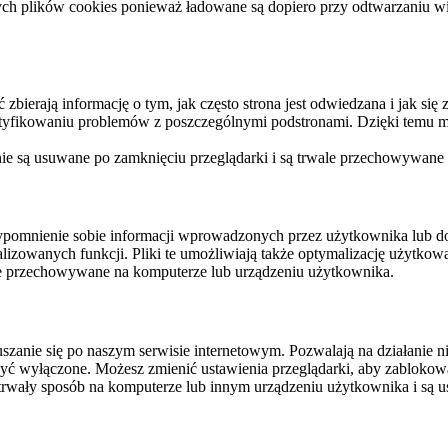
ych plików cookies ponieważ ładowane są dopiero przy odtwarzaniu wid
ierają informację o tym, jak często strona jest odwiedzana i jak się z 
ntyfikowaniu problemów z poszczególnymi podstronami. Dzięki temu mo
 nie są usuwane po zamknięciu przeglądarki i są trwale przechowywane
rzypomnienie sobie informacji wprowadzonych przez użytkownika lub 
nalizowanych funkcji. Pliki te umożliwiają także optymalizację użytko
ale przechowywane na komputerze lub urządzeniu użytkownika.
szanie się po naszym serwisie internetowym. Pozwalają na działanie ni
yć wyłączone. Możesz zmienić ustawienia przeglądarki, aby zablokować
trwały sposób na komputerze lub innym urządzeniu użytkownika i są u