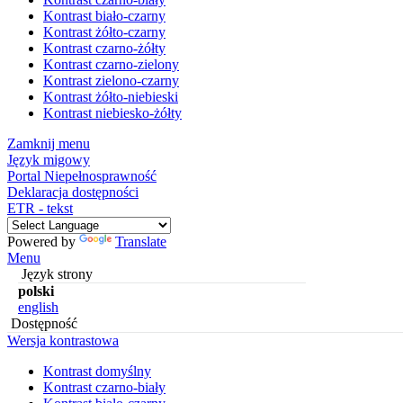
Kontrast biało-czarny
Kontrast żółto-czarny
Kontrast czarno-żółty
Kontrast czarno-zielony
Kontrast zielono-czarny
Kontrast żółto-niebieski
Kontrast niebiesko-żółty
Zamknij menu
Język migowy
Portal Niepełnosprawność
Deklaracja dostępności
ETR - tekst
Powered by
Translate
Menu
Język strony
polski
english
Dostępność
Wersja kontrastowa
Kontrast domyślny
Kontrast czarno-biały