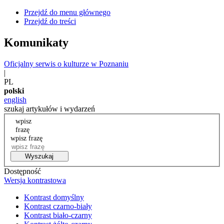
Przejdź do menu głównego
Przejdź do treści
Komunikaty
Oficjalny serwis o kulturze w Poznaniu
|
PL
polski
english
szukaj artykułów i wydarzeń
wpisz
frazę
wpisz frazę
Wyszukaj
Dostępność
Wersja kontrastowa
Kontrast domyślny
Kontrast czarno-biały
Kontrast biało-czarny