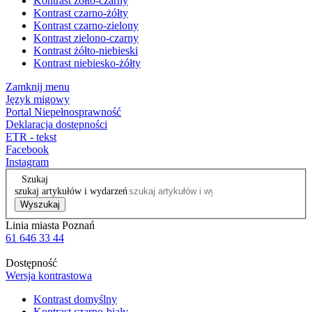
Kontrast żółto-czarny
Kontrast czarno-żółty
Kontrast czarno-zielony
Kontrast zielono-czarny
Kontrast żółto-niebieski
Kontrast niebiesko-żółty
Zamknij menu
Język migowy
Portal Niepełnosprawność
Deklaracja dostępności
ETR - tekst
Facebook
Instagram
Szukaj
szukaj artykułów i wydarzeń
Wyszukaj
Linia miasta Poznań
61 646 33 44
Dostępność
Wersja kontrastowa
Kontrast domyślny
Kontrast czarno-biały