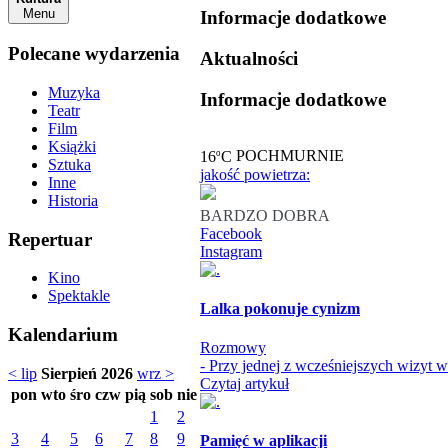
Menu
Informacje dodatkowe
Polecane wydarzenia
Aktualności
Muzyka
Informacje dodatkowe
Teatr
Film
Książki
o
16
C
POCHMURNIE
Sztuka
jakość powietrza:
Inne
Historia
BARDZO DOBRA
Facebook
Repertuar
Instagram
Kino
Spektakle
Lalka pokonuje cynizm
Kalendarium
Rozmowy
- Przy jednej z wcześniejszych wizyt 
< lip
Sierpień 2026
wrz >
Czytaj artykuł
pon
wto
śro
czw
pią
sob
nie
1
2
3
4
5
6
7
8
9
Pamięć w aplikacji