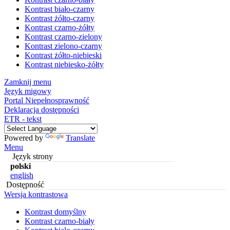
Kontrast biało-czarny
Kontrast żółto-czarny
Kontrast czarno-żółty
Kontrast czarno-zielony
Kontrast zielono-czarny
Kontrast żółto-niebieski
Kontrast niebiesko-żółty
Zamknij menu
Język migowy
Portal Niepełnosprawność
Deklaracja dostępności
ETR - tekst
Powered by
Translate
Menu
Język strony
polski
english
Dostępność
Wersja kontrastowa
Kontrast domyślny
Kontrast czarno-biały