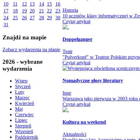
10
11
12
13
14
15
16
Historia
17
18
19
20
21
22
23
10 uczniów klasy informatycznej w Zes
24
25
26
27
28
29
30
Czytaj artykuł
31
Znajdź na mapie
Doppelganger
Zobacz wydarzenia na planie
Teatr
"Pulverkopf" w Teatrze Polskim przypo
2026 - wybrane
Czytaj artykuł
wydarzenia
Nomadyczne głosy literatury
Wstęp
Styczeń
Luty
Inne
Marzec
Warszawa jako pierwsza w 2003 roku otw
Kwiecień
Czytaj artykuł
Maj
Czerwiec
Lipiec
Kultura na weekend
Sierpień
Wrzesień
Aktualności
Październik
Dopóki trwa lato, korzystajmy z tego