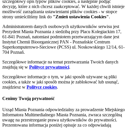
szczegółowy opis typów plików cookies, a następnie podjąć
decyzję, które z nich chcesz zaakceptować. W każdej chwili istnieje
możliwość zarządzania ustawieniami plików cookies - w stopce
strony umieściliśmy link do
"Zmień ustawienia Cookies"
.
Administratorem danych osobowych użytkowników serwisu jest
Prezydent Miasta Poznania z siedzibą przy Placu Kolegiackim 17,
61-841 Poznań, natomiast podmiotem przetwarzającym dane jest
Instytut Chemii Bioorganicznej PAN - Poznańskie Centrum
Superkomputerowo-Sieciowe (PCSS) ul. Noskowskiego 12/14, 61-
704 Poznań.
Szczegółowe informacje na temat przetwarzania Twoich danych
znajdują się w
Polityce prywatności
.
Szczegółowe informacje o tym, w jaki sposób używane są pliki
cookies, a także w jaki sposób można je zablokować lub usunąć,
znajdziesz w
Polityce cookies
.
Cenimy Twoją prywatność
Urząd Miasta Poznania odpowiedzialny za prowadzenie Miejskiego
Informatora Multimedialnego Miasta Poznania, zwraca szczególną
uwagę na przestrzeganie prawa użytkowników do prywatności.
Prezentowana informacja poniżej opisuje za co odpowiadają