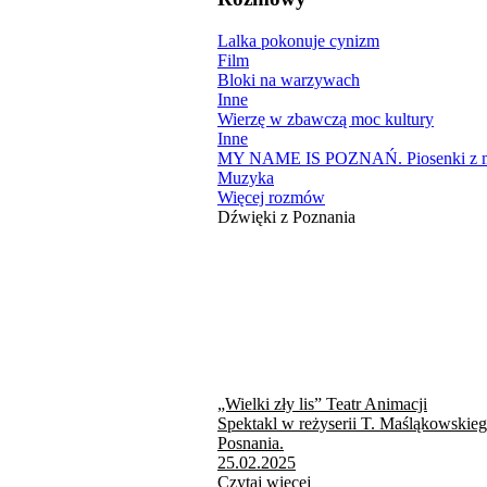
Lalka pokonuje cynizm
Film
Bloki na warzywach
Inne
Wierzę w zbawczą moc kultury
Inne
MY NAME IS POZNAŃ. Piosenki z mi
Muzyka
Więcej rozmów
Dźwięki z Poznania
„Wielki zły lis” Teatr Animacji
Spektakl w reżyserii T. Maśląkowskie
Posnania.
25.02.2025
Czytaj więcej