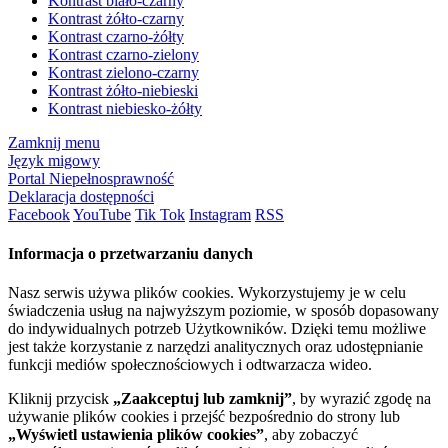
Kontrast biało-czarny
Kontrast żółto-czarny
Kontrast czarno-żółty
Kontrast czarno-zielony
Kontrast zielono-czarny
Kontrast żółto-niebieski
Kontrast niebiesko-żółty
Zamknij menu
Język migowy
Portal Niepełnosprawność
Deklaracja dostępności
Facebook
YouTube
Tik Tok
Instagram
RSS
Informacja o przetwarzaniu danych
Nasz serwis używa plików cookies. Wykorzystujemy je w celu
świadczenia usług na najwyższym poziomie, w sposób dopasowany
do indywidualnych potrzeb Użytkowników. Dzięki temu możliwe
jest także korzystanie z narzędzi analitycznych oraz udostępnianie
funkcji mediów społecznościowych i odtwarzacza wideo.
Kliknij przycisk
„Zaakceptuj lub zamknij”
, by wyrazić zgodę na
używanie plików cookies i przejść bezpośrednio do strony lub
„Wyświetl ustawienia plików cookies”
, aby zobaczyć