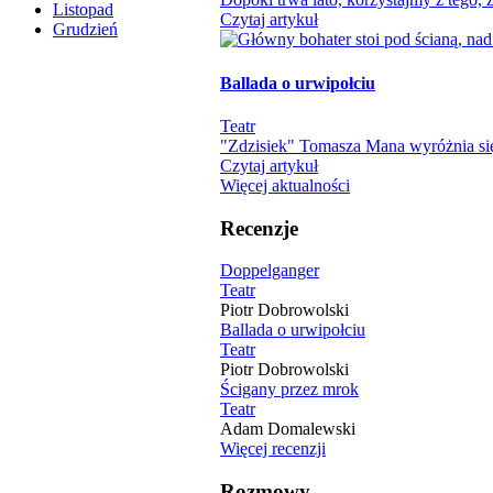
Listopad
Czytaj artykuł
Grudzień
Ballada o urwipołciu
Teatr
"Zdzisiek" Tomasza Mana wyróżnia się
Czytaj artykuł
Więcej aktualności
Recenzje
Doppelganger
Teatr
Piotr Dobrowolski
Ballada o urwipołciu
Teatr
Piotr Dobrowolski
Ścigany przez mrok
Teatr
Adam Domalewski
Więcej recenzji
Rozmowy