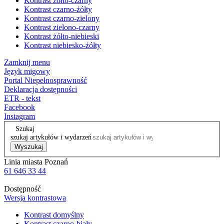
Kontrast żółto-czarny
Kontrast czarno-żółty
Kontrast czarno-zielony
Kontrast zielono-czarny
Kontrast żółto-niebieski
Kontrast niebiesko-żółty
Zamknij menu
Język migowy
Portal Niepełnosprawność
Deklaracja dostępności
ETR - tekst
Facebook
Instagram
Szukaj
szukaj artykułów i wydarzeń
Wyszukaj
Linia miasta Poznań
61 646 33 44
Dostępność
Wersja kontrastowa
Kontrast domyślny
Kontrast czarno-biały