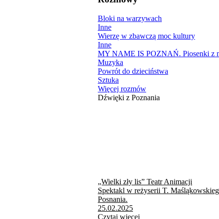
Bloki na warzywach
Inne
Wierzę w zbawczą moc kultury
Inne
MY NAME IS POZNAŃ. Piosenki z mi
Muzyka
Powrót do dzieciństwa
Sztuka
Więcej rozmów
Dźwięki z Poznania
„Wielki zły lis” Teatr Animacji
Spektakl w reżyserii T. Maśląkowskie
Posnania.
25.02.2025
Czytaj więcej