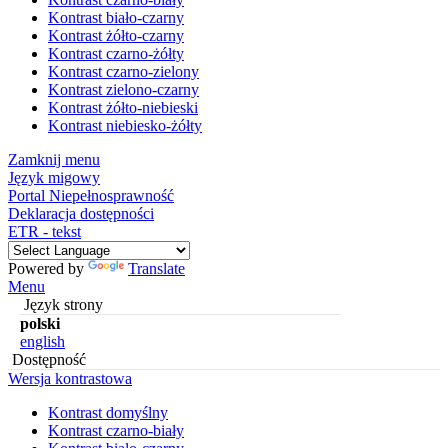
Kontrast biało-czarny
Kontrast żółto-czarny
Kontrast czarno-żółty
Kontrast czarno-zielony
Kontrast zielono-czarny
Kontrast żółto-niebieski
Kontrast niebiesko-żółty
Zamknij menu
Język migowy
Portal Niepełnosprawność
Deklaracja dostępności
ETR - tekst
Powered by
Translate
Menu
Język strony
polski
english
Dostępność
Wersja kontrastowa
Kontrast domyślny
Kontrast czarno-biały