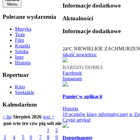
Menu
Informacje dodatkowe
Polecane wydarzenia
Aktualności
Muzyka
Informacje dodatkowe
Teatr
Film
Książki
o
24
C
NIEWIELKIE ZACHMURZEN
Sztuka
jakość powietrza:
Inne
Historia
BARDZO DOBRA
Facebook
Repertuar
Instagram
Kino
Spektakle
Pamięć w aplikacji
Kalendarium
Historia
10 uczniów klasy informatycznej w Zes
< lip
Sierpień 2026
wrz >
Czytaj artykuł
pon
wto
śro
czw
pią
sob
nie
1
2
3
4
5
6
7
8
9
Doppelganger