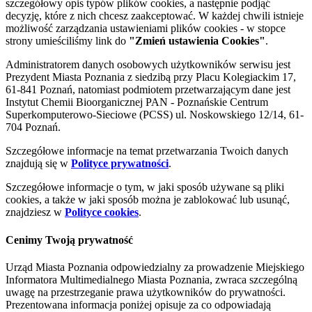
szczegółowy opis typów plików cookies, a następnie podjąć
decyzję, które z nich chcesz zaakceptować. W każdej chwili istnieje
możliwość zarządzania ustawieniami plików cookies - w stopce
strony umieściliśmy link do
"Zmień ustawienia Cookies"
.
Administratorem danych osobowych użytkowników serwisu jest
Prezydent Miasta Poznania z siedzibą przy Placu Kolegiackim 17,
61-841 Poznań, natomiast podmiotem przetwarzającym dane jest
Instytut Chemii Bioorganicznej PAN - Poznańskie Centrum
Superkomputerowo-Sieciowe (PCSS) ul. Noskowskiego 12/14, 61-
704 Poznań.
Szczegółowe informacje na temat przetwarzania Twoich danych
znajdują się w
Polityce prywatności
.
Szczegółowe informacje o tym, w jaki sposób używane są pliki
cookies, a także w jaki sposób można je zablokować lub usunąć,
znajdziesz w
Polityce cookies
.
Cenimy Twoją prywatność
Urząd Miasta Poznania odpowiedzialny za prowadzenie Miejskiego
Informatora Multimedialnego Miasta Poznania, zwraca szczególną
uwagę na przestrzeganie prawa użytkowników do prywatności.
Prezentowana informacja poniżej opisuje za co odpowiadają