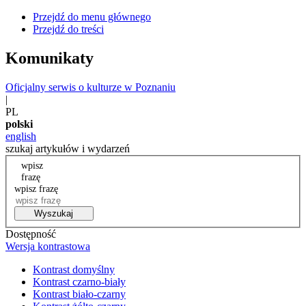
Przejdź do menu głównego
Przejdź do treści
Komunikaty
Oficjalny serwis o kulturze w Poznaniu
|
PL
polski
english
szukaj artykułów i wydarzeń
wpisz
frazę
wpisz frazę
Wyszukaj
Dostępność
Wersja kontrastowa
Kontrast domyślny
Kontrast czarno-biały
Kontrast biało-czarny