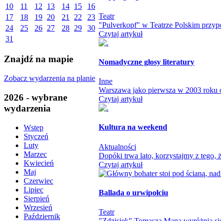
10
11
12
13
14
15
16
Teatr
17
18
19
20
21
22
23
"Pulverkopf" w Teatrze Polskim przypo
24
25
26
27
28
29
30
Czytaj artykuł
31
Znajdź na mapie
Nomadyczne głosy literatury
Zobacz wydarzenia na planie
Inne
Warszawa jako pierwsza w 2003 roku otw
2026 - wybrane
Czytaj artykuł
wydarzenia
Kultura na weekend
Wstęp
Styczeń
Luty
Aktualności
Marzec
Dopóki trwa lato, korzystajmy z tego
Kwiecień
Czytaj artykuł
Maj
Czerwiec
Lipiec
Ballada o urwipołciu
Sierpień
Wrzesień
Teatr
Październik
"Zdzisiek" Tomasza Mana wyróżnia się