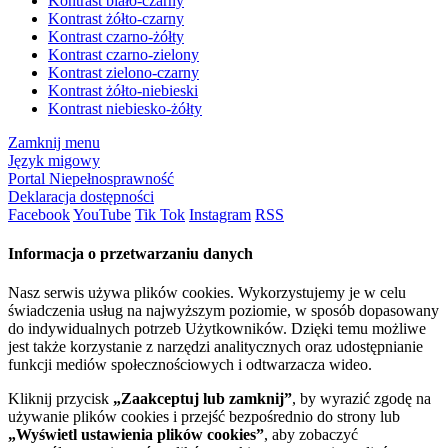
Kontrast biało-czarny
Kontrast żółto-czarny
Kontrast czarno-żółty
Kontrast czarno-zielony
Kontrast zielono-czarny
Kontrast żółto-niebieski
Kontrast niebiesko-żółty
Zamknij menu
Język migowy
Portal Niepełnosprawność
Deklaracja dostępności
Facebook
YouTube
Tik Tok
Instagram
RSS
Informacja o przetwarzaniu danych
Nasz serwis używa plików cookies. Wykorzystujemy je w celu
świadczenia usług na najwyższym poziomie, w sposób dopasowany
do indywidualnych potrzeb Użytkowników. Dzięki temu możliwe
jest także korzystanie z narzędzi analitycznych oraz udostępnianie
funkcji mediów społecznościowych i odtwarzacza wideo.
Kliknij przycisk
„Zaakceptuj lub zamknij”
, by wyrazić zgodę na
używanie plików cookies i przejść bezpośrednio do strony lub
„Wyświetl ustawienia plików cookies”
, aby zobaczyć