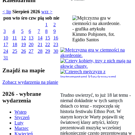
Kalendarium
< lip
Sierpień 2026
wrz >
pon
wto
śro
czw
pią
sob
nie
1
2
3
4
5
6
7
8
9
Kimmo Pohjonen, fot.
10
11
12
13
14
15
16
Egidio Santos
17
18
19
20
21
22
23
24
25
26
27
28
29
30
31
Znajdź na mapie
Zobacz wydarzenia na planie
2026 - wybrane
Trudno uwierzyć, to już 18 lat temu -
wydarzenia
niemal dokładnie w tych samych
dniach co teraz - rozpoczęła się
historia festiwalu Ethno Port. W
Wstęp
starym korycie Warty pojawili się
Styczeń
światowej klasy artyści, którzy
Luty
prezentowali muzykę wcześniej
Marzec
niekoniecznie często prezentowaną w
Kwiecień