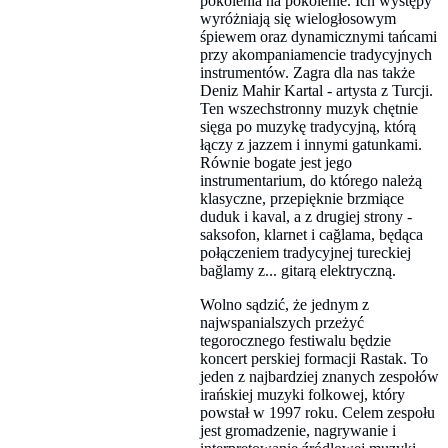
pokolenia na pokolenie. Ich występy
wyróżniają się wielogłosowym
śpiewem oraz dynamicznymi tańcami
przy akompaniamencie tradycyjnych
instrumentów. Zagra dla nas także
Deniz Mahir Kartal - artysta z Turcji.
Ten wszechstronny muzyk chętnie
sięga po muzykę tradycyjną, którą
łączy z jazzem i innymi gatunkami.
Równie bogate jest jego
instrumentarium, do którego należą
klasyczne, przepięknie brzmiące
duduk i kaval, a z drugiej strony -
saksofon, klarnet i cağlama, będąca
połączeniem tradycyjnej tureckiej
bağlamy z... gitarą elektryczną.
Wolno sądzić, że jednym z
najwspanialszych przeżyć
tegorocznego festiwalu będzie
koncert perskiej formacji Rastak. To
jeden z najbardziej znanych zespołów
irańskiej muzyki folkowej, który
powstał w 1997 roku. Celem zespołu
jest gromadzenie, nagrywanie i