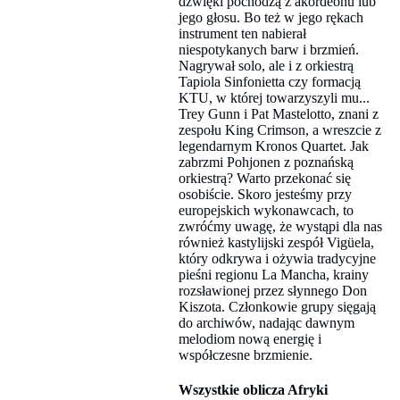
dźwięki pochodzą z akordeonu lub
jego głosu. Bo też w jego rękach
instrument ten nabierał
niespotykanych barw i brzmień.
Nagrywał solo, ale i z orkiestrą
Tapiola Sinfonietta czy formacją
KTU, w której towarzyszyli mu...
Trey Gunn i Pat Mastelotto, znani z
zespołu King Crimson, a wreszcie z
legendarnym Kronos Quartet. Jak
zabrzmi Pohjonen z poznańską
orkiestrą? Warto przekonać się
osobiście. Skoro jesteśmy przy
europejskich wykonawcach, to
zwróćmy uwagę, że wystąpi dla nas
również kastylijski zespół Vigüela,
który odkrywa i ożywia tradycyjne
pieśni regionu La Mancha, krainy
rozsławionej przez słynnego Don
Kiszota. Członkowie grupy sięgają
do archiwów, nadając dawnym
melodiom nową energię i
współczesne brzmienie.
Wszystkie oblicza Afryki