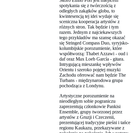
Skoro Ethno Port jest miejscem
spotykania się z twórczością z
odległych zakątków globu, to
kwintesencją tej idei wydaje się
sceniczna kooperacja artystów z
różnych stron. Tak będzie i tym
razem. Jednym z najciekawszych
tego przykładów ma szansę okazać
się Stringed Compass Duo, syryjsko-
kolumbijskie porozumienie, które
współtworzą: Thabet Azzawi - oud i
daf oraz Max Loeb García - gitara.
Intrygującą mieszankę wpływów
Orientu i szeroko pojętej muzyki
Zachodu oferować nam będzie The
Turbans - międzynarodowa grupa
pochodząca z Londynu.
Artystyczne porozumienie na
nieodległym sobie pograniczu
zaprezentują członkowie Pankisi
Ensemble, grupy tworzonej przez
artystów z Gruzji i Czeczenii,
prezentującej tradycyjne pieśni i tańce
regionu Kaukazu, przekazywane z