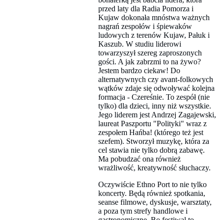
przed laty dla Radia Pomorza i
Kujaw dokonała mnóstwa ważnych
nagrań zespołów i śpiewaków
ludowych z terenów Kujaw, Pałuk i
Kaszub. W studiu liderowi
towarzyszył szereg zaproszonych
gości. A jak zabrzmi to na żywo?
Jestem bardzo ciekaw! Do
alternatywnych czy avant-folkowych
wątków zdaje się odwoływać kolejna
formacja - Czereśnie. To zespół (nie
tylko) dla dzieci, inny niż wszystkie.
Jego liderem jest Andrzej Zagajewski,
laureat Paszportu "Polityki" wraz z
zespołem Hańba! (którego też jest
szefem). Stworzył muzykę, która za
cel stawia nie tylko dobrą zabawę.
Ma pobudzać ona również
wrażliwość, kreatywność słuchaczy.
Oczywiście Ethno Port to nie tylko
koncerty. Będą również spotkania,
seanse filmowe, dyskusje, warsztaty,
a poza tym strefy handlowe i
gastronomiczne. Bo festiwal to