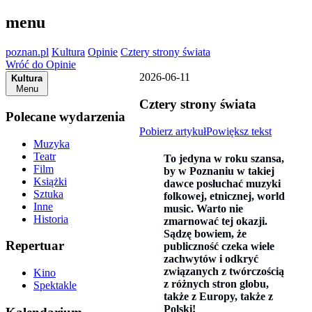
menu
poznan.pl
Kultura
Opinie
Cztery strony świata
Wróć do Opinie
2026-06-11
Kultura
Menu
Cztery strony świata
Polecane wydarzenia
Pobierz artykuł
Powiększ tekst
Muzyka
Teatr
To jedyna w roku szansa,
Film
by w Poznaniu w takiej
Książki
dawce posłuchać muzyki
Sztuka
folkowej, etnicznej, world
Inne
music. Warto nie
Historia
zmarnować tej okazji.
Sądzę bowiem, że
Repertuar
publiczność czeka wiele
zachwytów i odkryć
związanych z twórczością
Kino
z różnych stron globu,
Spektakle
także z Europy, także z
Polski!