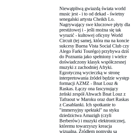
Niewątpliwą gwiazdą świata world
music jest - i to od dekad - świetny
senegalski artysta Cheikh Lo.
Nagrywający swe kluczowe płyty dla
prestiżowej i - jeśli można się tak
wyrazić - kultowej oficyny World
Circuit (tej samej, która ma na koncie
sukcesy Buena Vista Social Club czy
Alego Farki Tourégo) przybywa dziś
do Poznania jako spełniony i wielce
doświadczony klasyk współczesnej
muzyki z zachodniej Afryki.
Egzotyczną wycieczką w stronę
interpretowania źródeł będzie występ
formacji AZMZ - Bnat Louz &
Raskas. Łączy ona fascynujący
żeński zespół Ahwach Bnat Louz z
Tafraout w Maroku oraz duet Raskas
z Casablanki. Ich spotkanie to
"immersyjny spektakl" na styku
dziedzictwa Amazigh (czyli
Berberów) i muzyki elektronicznej,
któremu towarzyszy kreacja
wizualna. Źródłem pomysłu są