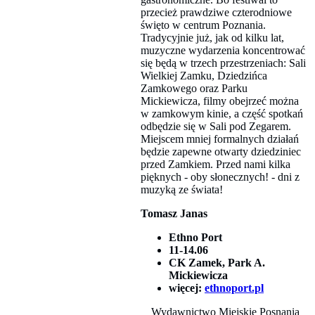
przecież prawdziwe czterodniowe
święto w centrum Poznania.
Tradycyjnie już, jak od kilku lat,
muzyczne wydarzenia koncentrować
się będą w trzech przestrzeniach: Sali
Wielkiej Zamku, Dziedzińca
Zamkowego oraz Parku
Mickiewicza, filmy obejrzeć można
w zamkowym kinie, a część spotkań
odbędzie się w Sali pod Zegarem.
Miejscem mniej formalnych działań
będzie zapewne otwarty dziedziniec
przed Zamkiem. Przed nami kilka
pięknych - oby słonecznych! - dni z
muzyką ze świata!
Tomasz Janas
Ethno Port
11-14.06
CK Zamek, Park A.
Mickiewicza
więcej:
ethnoport.pl
Wydawnictwo Miejskie Posnania