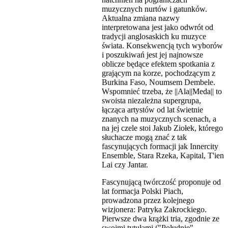
muzycznych nurtów i gatunków.
Aktualna zmiana nazwy
interpretowana jest jako odwrót od
tradycji anglosaskich ku muzyce
świata. Konsekwencją tych wyborów
i poszukiwań jest jej najnowsze
oblicze będące efektem spotkania z
grającym na korze, pochodzącym z
Burkina Faso, Noumsem Dembele.
Wspomnieć trzeba, że ||Ala||Meda|| to
swoista niezależna supergrupa,
łącząca artystów od lat świetnie
znanych na muzycznych scenach, a
na jej czele stoi Jakub Ziołek, którego
słuchacze mogą znać z tak
fascynujących formacji jak Innercity
Ensemble, Stara Rzeka, Kapital, T'ien
Lai czy Jantar.
Fascynującą twórczość proponuje od
lat formacja Polski Piach,
prowadzona przez kolejnego
wizjonera: Patryka Zakrockiego.
Pierwsze dwa krążki tria, zgodnie ze
swoimi tytułami ("Południe",