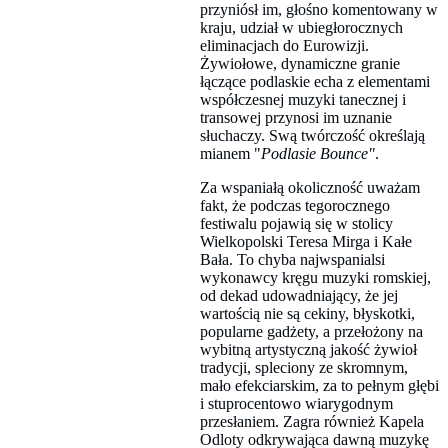
przyniósł im, głośno komentowany w
kraju, udział w ubiegłorocznych
eliminacjach do Eurowizji.
Żywiołowe, dynamiczne granie
łączące podlaskie echa z elementami
współczesnej muzyki tanecznej i
transowej przynosi im uznanie
słuchaczy. Swą twórczość określają
mianem "
Podlasie Bounce"
.
Za wspaniałą okoliczność uważam
fakt, że podczas tegorocznego
festiwalu pojawią się w stolicy
Wielkopolski Teresa Mirga i Kałe
Bała. To chyba najwspanialsi
wykonawcy kręgu muzyki romskiej,
od dekad udowadniający, że jej
wartością nie są cekiny, błyskotki,
popularne gadżety, a przełożony na
wybitną artystyczną jakość żywioł
tradycji, spleciony ze skromnym,
mało efekciarskim, za to pełnym głębi
i stuprocentowo wiarygodnym
przesłaniem. Zagra również Kapela
Odloty odkrywająca dawną muzykę