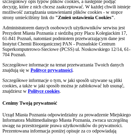
szczegółowy opis typów plików cookies, a następnie podjąć
decyzję, które z nich chcesz zaakceptować. W każdej chwili istnieje
możliwość zarządzania ustawieniami plików cookies - w stopce
strony umieściliśmy link do
"Zmień ustawienia Cookies"
.
Administratorem danych osobowych użytkowników serwisu jest
Prezydent Miasta Poznania z siedzibą przy Placu Kolegiackim 17,
61-841 Poznań, natomiast podmiotem przetwarzającym dane jest
Instytut Chemii Bioorganicznej PAN - Poznańskie Centrum
Superkomputerowo-Sieciowe (PCSS) ul. Noskowskiego 12/14, 61-
704 Poznań.
Szczegółowe informacje na temat przetwarzania Twoich danych
znajdują się w
Polityce prywatności
.
Szczegółowe informacje o tym, w jaki sposób używane są pliki
cookies, a także w jaki sposób można je zablokować lub usunąć,
znajdziesz w
Polityce cookies
.
Cenimy Twoją prywatność
Urząd Miasta Poznania odpowiedzialny za prowadzenie Miejskiego
Informatora Multimedialnego Miasta Poznania, zwraca szczególną
uwagę na przestrzeganie prawa użytkowników do prywatności.
Prezentowana informacja poniżej opisuje za co odpowiadają