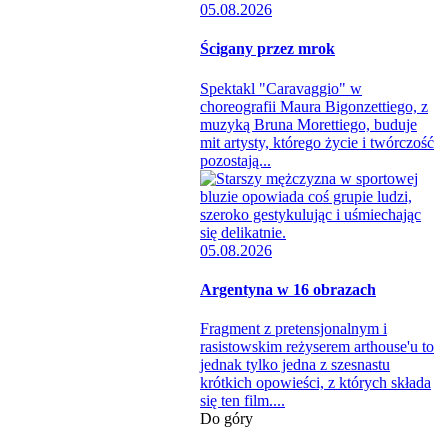
05.08.2026
Ścigany przez mrok
Spektakl "Caravaggio" w
choreografii Maura Bigonzettiego, z
muzyką Bruna Morettiego, buduje
mit artysty, którego życie i twórczość
pozostają...
05.08.2026
Argentyna w 16 obrazach
Fragment z pretensjonalnym i
rasistowskim reżyserem arthouse'u to
jednak tylko jedna z szesnastu
krótkich opowieści, z których składa
się ten film....
Do góry