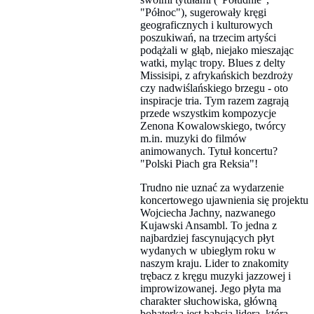
"Północ"), sugerowały kręgi
geograficznych i kulturowych
poszukiwań, na trzecim artyści
podążali w głąb, niejako mieszając
watki, myląc tropy. Blues z delty
Missisipi, z afrykańskich bezdroży
czy nadwiślańskiego brzegu - oto
inspiracje tria. Tym razem zagrają
przede wszystkim kompozycje
Zenona Kowalowskiego, twórcy
m.in. muzyki do filmów
animowanych. Tytuł koncertu?
"Polski Piach gra Reksia"!
Trudno nie uznać za wydarzenie
koncertowego ujawnienia się projektu
Wojciecha Jachny, nazwanego
Kujawski Ansambl. To jedna z
najbardziej fascynujących płyt
wydanych w ubiegłym roku w
naszym kraju. Lider to znakomity
trębacz z kręgu muzyki jazzowej i
improwizowanej. Jego płyta ma
charakter słuchowiska, główną
bohaterką jest babcia lidera, która