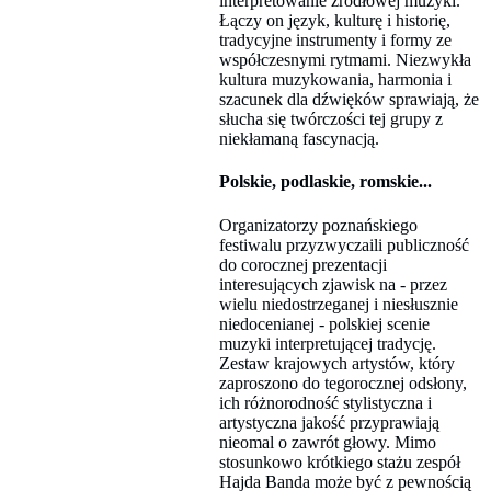
interpretowanie źródłowej muzyki.
Łączy on język, kulturę i historię,
tradycyjne instrumenty i formy ze
współczesnymi rytmami. Niezwykła
kultura muzykowania, harmonia i
szacunek dla dźwięków sprawiają, że
słucha się twórczości tej grupy z
niekłamaną fascynacją.
Polskie, podlaskie, romskie...
Organizatorzy poznańskiego
festiwalu przyzwyczaili publiczność
do corocznej prezentacji
interesujących zjawisk na - przez
wielu niedostrzeganej i niesłusznie
niedocenianej - polskiej scenie
muzyki interpretującej tradycję.
Zestaw krajowych artystów, który
zaproszono do tegorocznej odsłony,
ich różnorodność stylistyczna i
artystyczna jakość przyprawiają
nieomal o zawrót głowy. Mimo
stosunkowo krótkiego stażu zespół
Hajda Banda może być z pewnością