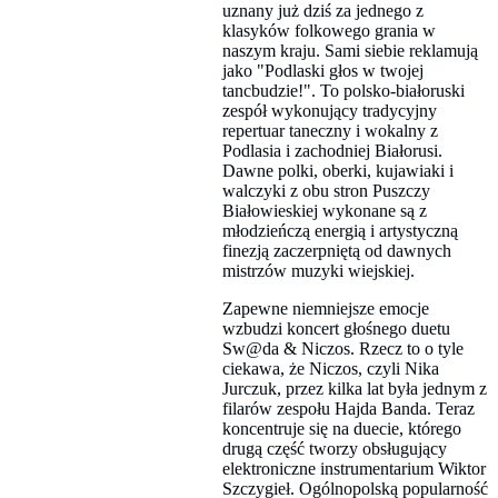
uznany już dziś za jednego z
klasyków folkowego grania w
naszym kraju. Sami siebie reklamują
jako "Podlaski głos w twojej
tancbudzie!". To polsko-białoruski
zespół wykonujący tradycyjny
repertuar taneczny i wokalny z
Podlasia i zachodniej Białorusi.
Dawne polki, oberki, kujawiaki i
walczyki z obu stron Puszczy
Białowieskiej wykonane są z
młodzieńczą energią i artystyczną
finezją zaczerpniętą od dawnych
mistrzów muzyki wiejskiej.
Zapewne niemniejsze emocje
wzbudzi koncert głośnego duetu
Sw@da & Niczos. Rzecz to o tyle
ciekawa, że Niczos, czyli Nika
Jurczuk, przez kilka lat była jednym z
filarów zespołu Hajda Banda. Teraz
koncentruje się na duecie, którego
drugą część tworzy obsługujący
elektroniczne instrumentarium Wiktor
Szczygieł. Ogólnopolską popularność