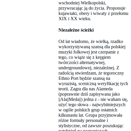
wschodniej Wielkopolski,
przywracając ją do życia. Proponuje
kujawiaki, obery i wiwaty z przełomu
XIX i XX wieku.
Niezależne ścieżki
Od lat wiadomo, że wielką, rzadko
wykorzystywaną szansą dla polskiej
muzyki folkowej jest czerpanie z
tego, co wiąże się z kręgiem
twórczości alternatywnej,
undergroundowej, niezależnej. Z
radością stwierdzam, że tegoroczny
Ethno Port będzie szansą na
wyrazistą, sceniczną weryfikację tych
teorii. Zagra dla nas Alameda
(poprawnie dziś zapisywana jako
||Ala||Meda||) jedna z - nie waham się,
użyć tego słowa - najwybitniejszych
w ogóle polskich grup ostatnich
kilkunastu lat. Grupa przyjmowała
różne formuły personalne i
stylistyczne, od zawsze poszukując
natchnień na pograniczach