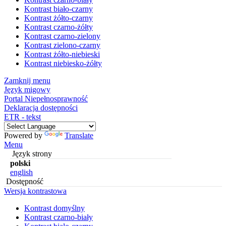
Kontrast biało-czarny
Kontrast żółto-czarny
Kontrast czarno-żółty
Kontrast czarno-zielony
Kontrast zielono-czarny
Kontrast żółto-niebieski
Kontrast niebiesko-żółty
Zamknij menu
Język migowy
Portal Niepełnosprawność
Deklaracja dostępności
ETR - tekst
Powered by
Translate
Menu
Język strony
polski
english
Dostępność
Wersja kontrastowa
Kontrast domyślny
Kontrast czarno-biały