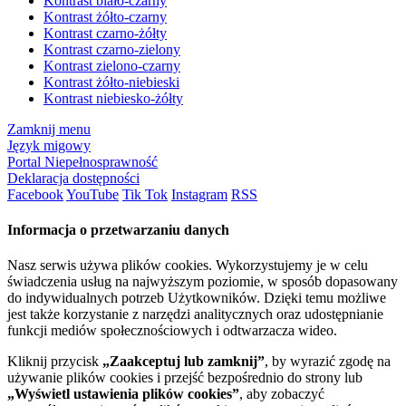
Kontrast biało-czarny
Kontrast żółto-czarny
Kontrast czarno-żółty
Kontrast czarno-zielony
Kontrast zielono-czarny
Kontrast żółto-niebieski
Kontrast niebiesko-żółty
Zamknij menu
Język migowy
Portal Niepełnosprawność
Deklaracja dostępności
Facebook
YouTube
Tik Tok
Instagram
RSS
Informacja o przetwarzaniu danych
Nasz serwis używa plików cookies. Wykorzystujemy je w celu
świadczenia usług na najwyższym poziomie, w sposób dopasowany
do indywidualnych potrzeb Użytkowników. Dzięki temu możliwe
jest także korzystanie z narzędzi analitycznych oraz udostępnianie
funkcji mediów społecznościowych i odtwarzacza wideo.
Kliknij przycisk
„Zaakceptuj lub zamknij”
, by wyrazić zgodę na
używanie plików cookies i przejść bezpośrednio do strony lub
„Wyświetl ustawienia plików cookies”
, aby zobaczyć