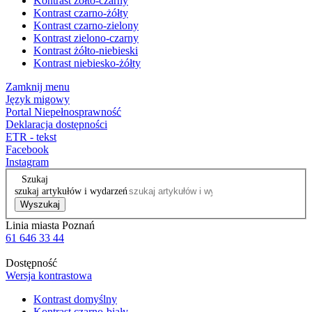
Kontrast żółto-czarny
Kontrast czarno-żółty
Kontrast czarno-zielony
Kontrast zielono-czarny
Kontrast żółto-niebieski
Kontrast niebiesko-żółty
Zamknij menu
Język migowy
Portal Niepełnosprawność
Deklaracja dostępności
ETR - tekst
Facebook
Instagram
Szukaj
szukaj artykułów i wydarzeń
Wyszukaj
Linia miasta Poznań
61 646 33 44
Dostępność
Wersja kontrastowa
Kontrast domyślny
Kontrast czarno-biały