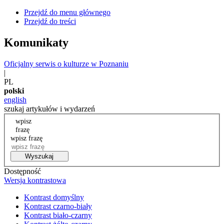
Przejdź do menu głównego
Przejdź do treści
Komunikaty
Oficjalny serwis o kulturze w Poznaniu
|
PL
polski
english
szukaj artykułów i wydarzeń
wpisz
frazę
wpisz frazę
Wyszukaj
Dostępność
Wersja kontrastowa
Kontrast domyślny
Kontrast czarno-biały
Kontrast biało-czarny