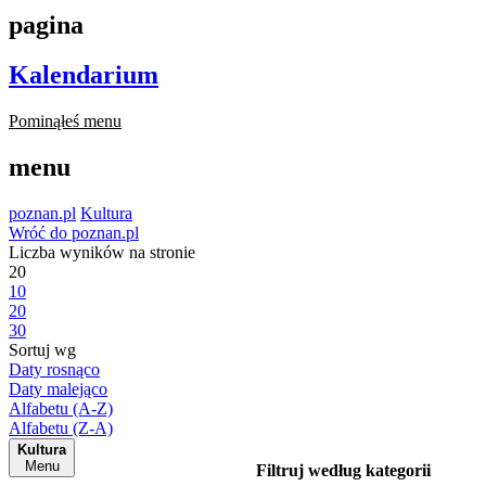
pagina
Kalendarium
Pominąłeś menu
menu
poznan.pl
Kultura
Wróć do poznan.pl
Liczba wyników na stronie
20
10
20
30
Sortuj wg
Daty rosnąco
Daty malejąco
Alfabetu (A-Z)
Alfabetu (Z-A)
Kultura
Menu
Filtruj według kategorii