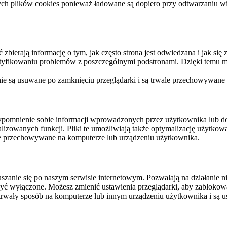
ych plików cookies ponieważ ładowane są dopiero przy odtwarzaniu wid
ierają informację o tym, jak często strona jest odwiedzana i jak się z 
ntyfikowaniu problemów z poszczególnymi podstronami. Dzięki temu mo
 nie są usuwane po zamknięciu przeglądarki i są trwale przechowywane
rzypomnienie sobie informacji wprowadzonych przez użytkownika lub 
nalizowanych funkcji. Pliki te umożliwiają także optymalizację użytko
ale przechowywane na komputerze lub urządzeniu użytkownika.
szanie się po naszym serwisie internetowym. Pozwalają na działanie ni
yć wyłączone. Możesz zmienić ustawienia przeglądarki, aby zablokować
trwały sposób na komputerze lub innym urządzeniu użytkownika i są u