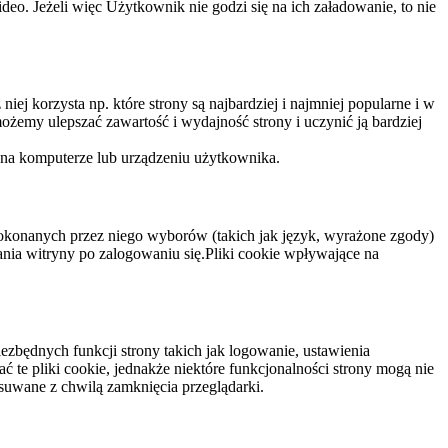
eo. Jeżeli więc Użytkownik nie godzi się na ich załadowanie, to nie
niej korzysta np. które strony są najbardziej i najmniej popularne i w
żemy ulepszać zawartość i wydajność strony i uczynić ją bardziej
 na komputerze lub urządzeniu użytkownika.
dokonanych przez niego wyborów (takich jak język, wyrażone zgody)
wania witryny po zalogowaniu się.Pliki cookie wpływające na
ezbędnych funkcji strony takich jak logowanie, ustawienia
 te pliki cookie, jednakże niektóre funkcjonalności strony mogą nie
suwane z chwilą zamknięcia przeglądarki.