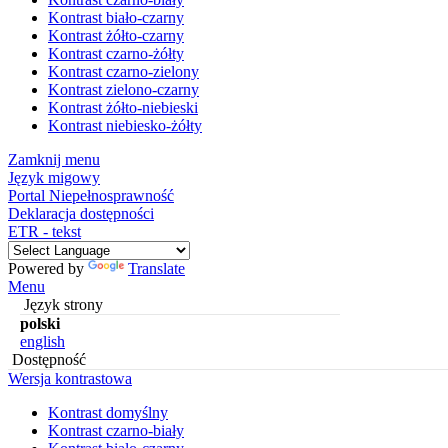
Kontrast biało-czarny
Kontrast żółto-czarny
Kontrast czarno-żółty
Kontrast czarno-zielony
Kontrast zielono-czarny
Kontrast żółto-niebieski
Kontrast niebiesko-żółty
Zamknij menu
Język migowy
Portal Niepełnosprawność
Deklaracja dostępności
ETR - tekst
Powered by
Translate
Menu
Język strony
polski
english
Dostępność
Wersja kontrastowa
Kontrast domyślny
Kontrast czarno-biały