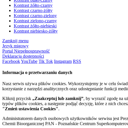
Kontrast biało-czarny
Kontrast żółto-czarny
Kontrast czarno-żółty
Kontrast czarno-zielony
Kontrast zielono-czarny
Kontrast żółto-niebieski
Kontrast niebiesko-żółty
Zamknij menu
Język migowy
Portal Niepełnosprawność
Deklaracja dostępności
Facebook
YouTube
Tik Tok
Instagram
RSS
Informacja o przetwarzaniu danych
Nasz serwis używa plików cookies. Wykorzystujemy je w celu świa
korzystanie z narzędzi analitycznych oraz udostępnianie funkcji me
Kliknij przycisk
„Zaakceptuj lub zamknij”
, by wyrazić zgodę na u
typów plików cookies, a następnie podjąć decyzję, które z nich chce
"Zmień ustawienia Cookies"
.
Administratorem danych osobowych użytkowników serwisu jest Prezyd
Chemii Bioorganicznej PAN - Poznańskie Centrum Superkomputerow