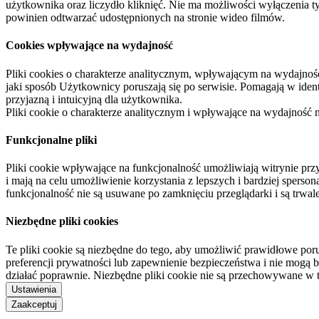
użytkownika oraz liczydło kliknięć. Nie ma możliwości wyłączenia t
powinien odtwarzać udostępnionych na stronie wideo filmów.
Cookies wpływające na wydajność
Pliki cookies o charakterze analitycznym, wpływającym na wydajność zb
jaki sposób Użytkownicy poruszają się po serwisie. Pomagają w ide
przyjazną i intuicyjną dla użytkownika.
Pliki cookie o charakterze analitycznym i wpływające na wydajność
Funkcjonalne pliki
Pliki cookie wpływające na funkcjonalność umożliwiają witrynie p
i mają na celu umożliwienie korzystania z lepszych i bardziej sperso
funkcjonalność nie są usuwane po zamknięciu przeglądarki i są trw
Niezbędne pliki cookies
Te pliki cookie są niezbędne do tego, aby umożliwić prawidłowe poru
preferencji prywatności lub zapewnienie bezpieczeństwa i nie mogą b
działać poprawnie. Niezbędne pliki cookie nie są przechowywane w 
Ustawienia
Zaakceptuj