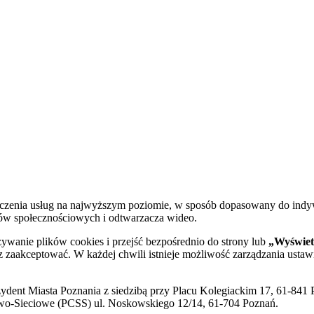
dczenia usług na najwyższym poziomie, w sposób dopasowany do indy
diów społecznościowych i odtwarzacza wideo.
żywanie plików cookies i przejść bezpośrednio do strony lub
„Wyświetl
sz zaakceptować. W każdej chwili istnieje możliwość zarządzania ustaw
ent Miasta Poznania z siedzibą przy Placu Kolegiackim 17, 61-841 P
o-Sieciowe (PCSS) ul. Noskowskiego 12/14, 61-704 Poznań.