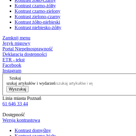
Kontrast żółto-czarny
Kontrast czarno-żółty
Kontrast czarno-zielony
Kontrast zielono-czarny
Kontrast żółto-niebieski
Kontrast niebiesko-żółty
Zamknij menu
Język migowy
Portal Niepełnosprawność
Deklaracja dostępności
ETR - tekst
Facebook
Instagram
Szukaj
szukaj artykułów i wydarzeń
Wyszukaj
Linia miasta Poznań
61 646 33 44
Dostępność
Wersja kontrastowa
Kontrast domyślny
Kontrast czarno-biały