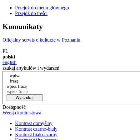
Przejdź do menu głównego
Przejdź do treści
Komunikaty
Oficjalny serwis o kulturze w Poznaniu
|
PL
polski
english
szukaj artykułów i wydarzeń
wpisz
frazę
wpisz frazę
Wyszukaj
Dostępność
Wersja kontrastowa
Kontrast domyślny
Kontrast czarno-biały
Kontrast biało-czarny