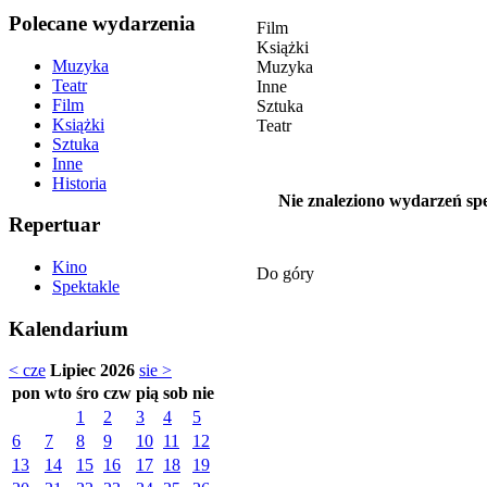
Polecane wydarzenia
Film
Książki
Muzyka
Muzyka
Teatr
Inne
Film
Sztuka
Książki
Teatr
Sztuka
Inne
Historia
Nie znaleziono wydarzeń spe
Repertuar
Kino
Do góry
Spektakle
Kalendarium
< cze
Lipiec 2026
sie >
pon
wto
śro
czw
pią
sob
nie
1
2
3
4
5
6
7
8
9
10
11
12
13
14
15
16
17
18
19