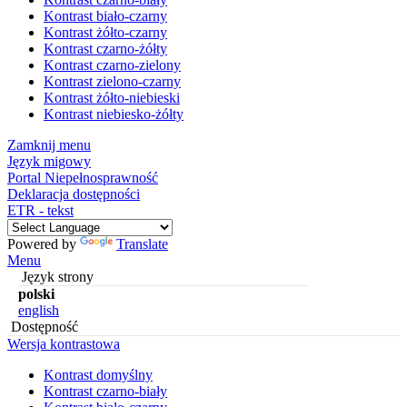
Kontrast biało-czarny
Kontrast żółto-czarny
Kontrast czarno-żółty
Kontrast czarno-zielony
Kontrast zielono-czarny
Kontrast żółto-niebieski
Kontrast niebiesko-żółty
Zamknij menu
Język migowy
Portal Niepełnosprawność
Deklaracja dostępności
ETR - tekst
Powered by
Translate
Menu
Język strony
polski
english
Dostępność
Wersja kontrastowa
Kontrast domyślny
Kontrast czarno-biały