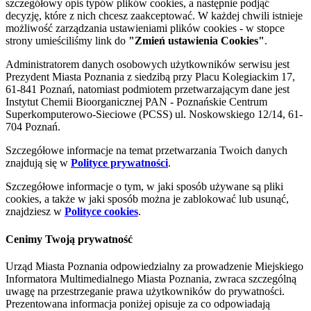
szczegółowy opis typów plików cookies, a następnie podjąć
decyzję, które z nich chcesz zaakceptować. W każdej chwili istnieje
możliwość zarządzania ustawieniami plików cookies - w stopce
strony umieściliśmy link do
"Zmień ustawienia Cookies"
.
Administratorem danych osobowych użytkowników serwisu jest
Prezydent Miasta Poznania z siedzibą przy Placu Kolegiackim 17,
61-841 Poznań, natomiast podmiotem przetwarzającym dane jest
Instytut Chemii Bioorganicznej PAN - Poznańskie Centrum
Superkomputerowo-Sieciowe (PCSS) ul. Noskowskiego 12/14, 61-
704 Poznań.
Szczegółowe informacje na temat przetwarzania Twoich danych
znajdują się w
Polityce prywatności
.
Szczegółowe informacje o tym, w jaki sposób używane są pliki
cookies, a także w jaki sposób można je zablokować lub usunąć,
znajdziesz w
Polityce cookies
.
Cenimy Twoją prywatność
Urząd Miasta Poznania odpowiedzialny za prowadzenie Miejskiego
Informatora Multimedialnego Miasta Poznania, zwraca szczególną
uwagę na przestrzeganie prawa użytkowników do prywatności.
Prezentowana informacja poniżej opisuje za co odpowiadają