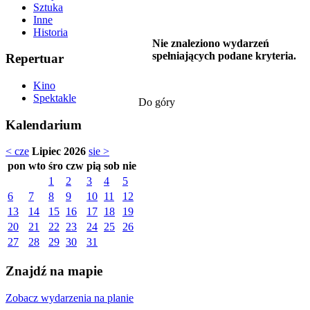
Sztuka
Inne
Historia
Nie znaleziono wydarzeń
spełniających podane kryteria.
Repertuar
Kino
Spektakle
Do góry
Kalendarium
< cze
Lipiec 2026
sie >
pon
wto
śro
czw
pią
sob
nie
1
2
3
4
5
6
7
8
9
10
11
12
13
14
15
16
17
18
19
20
21
22
23
24
25
26
27
28
29
30
31
Znajdź na mapie
Zobacz wydarzenia na planie