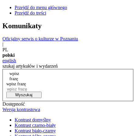
Przejdź do menu głównego
Przejdź do treści
Komunikaty
Oficjalny serwis o kulturze w Poznaniu
|
PL
polski
english
szukaj artykułów i wydarzeń
wpisz
frazę
wpisz frazę
Wyszukaj
Dostępność
Wersja kontrastowa
Kontrast domyślny
Kontrast czarno-biały
Kontrast biało-czarny