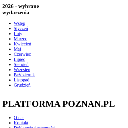
2026 - wybrane
wydarzenia
Wstęp
Styczeń
Luty
Marzec
Kwiecień
Maj
Czerwiec
Lipiec
Sierpień
Wrzesień
Październik
Listopad
Grudzień
PLATFORMA POZNAN.PL
O nas
Kontakt
Deklaracja dostępności