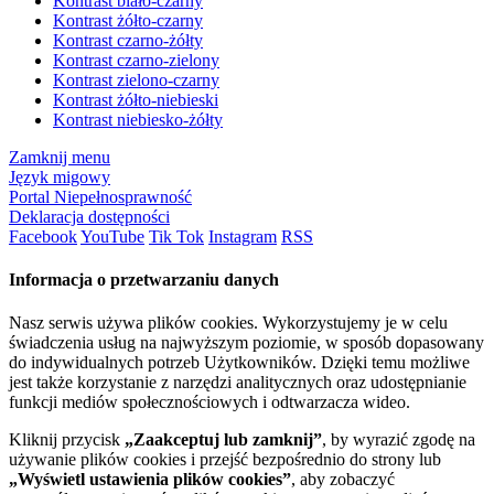
Kontrast biało-czarny
Kontrast żółto-czarny
Kontrast czarno-żółty
Kontrast czarno-zielony
Kontrast zielono-czarny
Kontrast żółto-niebieski
Kontrast niebiesko-żółty
Zamknij menu
Język migowy
Portal Niepełnosprawność
Deklaracja dostępności
Facebook
YouTube
Tik Tok
Instagram
RSS
Informacja o przetwarzaniu danych
Nasz serwis używa plików cookies. Wykorzystujemy je w celu
świadczenia usług na najwyższym poziomie, w sposób dopasowany
do indywidualnych potrzeb Użytkowników. Dzięki temu możliwe
jest także korzystanie z narzędzi analitycznych oraz udostępnianie
funkcji mediów społecznościowych i odtwarzacza wideo.
Kliknij przycisk
„Zaakceptuj lub zamknij”
, by wyrazić zgodę na
używanie plików cookies i przejść bezpośrednio do strony lub
„Wyświetl ustawienia plików cookies”
, aby zobaczyć