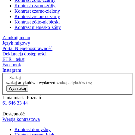
Kontrast żółto-czarny
Kontrast czarno-żółty
Kontrast czarno-zielony
Kontrast zielono-czarny
Kontrast żółto-niebieski
Kontrast niebiesko-żółty
Zamknij menu
Język migowy
Portal Niepełnosprawność
Deklaracja dostępności
ETR - tekst
Facebook
Instagram
Szukaj
szukaj artykułów i wydarzeń
Wyszukaj
Linia miasta Poznań
61 646 33 44
Dostępność
Wersja kontrastowa
Kontrast domyślny
Kontrast czarno-biały