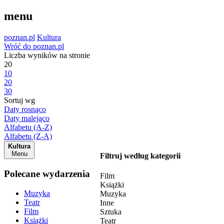
menu
poznan.pl
Kultura
Wróć do poznan.pl
Liczba wyników na stronie
20
10
20
30
Sortuj wg
Daty rosnąco
Daty malejąco
Alfabetu (A-Z)
Alfabetu (Z-A)
Kultura
Menu
Filtruj według kategorii
Polecane wydarzenia
Film
Książki
Muzyka
Muzyka
Teatr
Inne
Film
Sztuka
Książki
Teatr