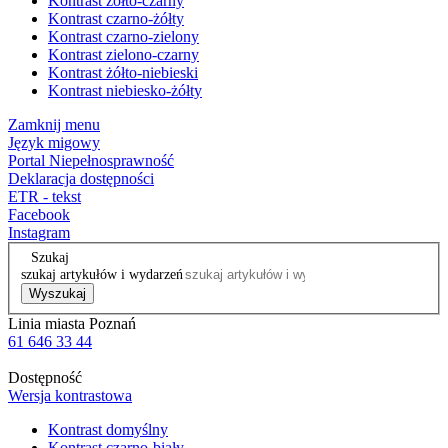
Kontrast żółto-czarny
Kontrast czarno-żółty
Kontrast czarno-zielony
Kontrast zielono-czarny
Kontrast żółto-niebieski
Kontrast niebiesko-żółty
Zamknij menu
Język migowy
Portal Niepełnosprawność
Deklaracja dostępności
ETR - tekst
Facebook
Instagram
Szukaj
szukaj artykułów i wydarzeń
Wyszukaj
Linia miasta Poznań
61 646 33 44
Dostępność
Wersja kontrastowa
Kontrast domyślny
Kontrast czarno-biały