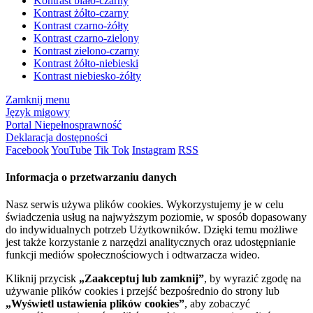
Kontrast biało-czarny
Kontrast żółto-czarny
Kontrast czarno-żółty
Kontrast czarno-zielony
Kontrast zielono-czarny
Kontrast żółto-niebieski
Kontrast niebiesko-żółty
Zamknij menu
Język migowy
Portal Niepełnosprawność
Deklaracja dostępności
Facebook
YouTube
Tik Tok
Instagram
RSS
Informacja o przetwarzaniu danych
Nasz serwis używa plików cookies. Wykorzystujemy je w celu
świadczenia usług na najwyższym poziomie, w sposób dopasowany
do indywidualnych potrzeb Użytkowników. Dzięki temu możliwe
jest także korzystanie z narzędzi analitycznych oraz udostępnianie
funkcji mediów społecznościowych i odtwarzacza wideo.
Kliknij przycisk
„Zaakceptuj lub zamknij”
, by wyrazić zgodę na
używanie plików cookies i przejść bezpośrednio do strony lub
„Wyświetl ustawienia plików cookies”
, aby zobaczyć