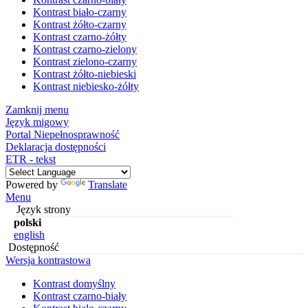
Kontrast biało-czarny
Kontrast żółto-czarny
Kontrast czarno-żółty
Kontrast czarno-zielony
Kontrast zielono-czarny
Kontrast żółto-niebieski
Kontrast niebiesko-żółty
Zamknij menu
Język migowy
Portal Niepełnosprawność
Deklaracja dostępności
ETR - tekst
Powered by
Translate
Menu
Język strony
polski
english
Dostępność
Wersja kontrastowa
Kontrast domyślny
Kontrast czarno-biały