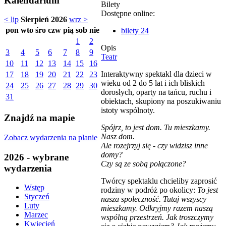
Kalendarium
Bilety
Dostępne online:
< lip
Sierpień 2026
wrz >
pon
wto
śro
czw
pią
sob
nie
bilety 24
1
2
Opis
3
4
5
6
7
8
9
Teatr
10
11
12
13
14
15
16
Interaktywny spektakl dla dzieci w
17
18
19
20
21
22
23
wieku od 2 do 5 lat i ich bliskich
24
25
26
27
28
29
30
dorosłych, oparty na tańcu, ruchu i
31
obiektach, skupiony na poszukiwaniu
istoty wspólnoty.
Znajdź na mapie
Spójrz, to jest dom. Tu mieszkamy.
Nasz dom.
Zobacz wydarzenia na planie
Ale rozejrzyj się - czy widzisz inne
domy?
2026 - wybrane
Czy są ze sobą połączone?
wydarzenia
Twórcy spektaklu chcieliby zaprosić
Wstęp
rodziny w podróż po okolicy:
To jest
Styczeń
nasza społeczność. Tutaj wszyscy
Luty
mieszkamy. Odkryjmy razem naszą
Marzec
wspólną przestrzeń. Jak troszczymy
Kwiecień