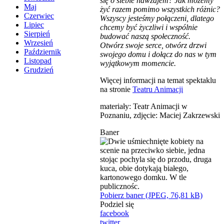
się o siebie nawzajem? Jak możemy
Maj
żyć razem pomimo wszystkich różnic?
Czerwiec
Wszyscy jesteśmy połączeni, dlatego
Lipiec
chcemy być życzliwi i wspólnie
Sierpień
budować naszą społeczność.
Wrzesień
Otwórz swoje serce, otwórz drzwi
Październik
swojego domu i dołącz do nas w tym
Listopad
wyjątkowym momencie.
Grudzień
Więcej informacji na temat spektaklu
na stronie
Teatru Animacji
materiały: Teatr Animacji w
Poznaniu, zdjęcie: Maciej Zakrzewski
Baner
Pobierz baner (JPEG, 76,81 kB)
Podziel się
facebook
twitter