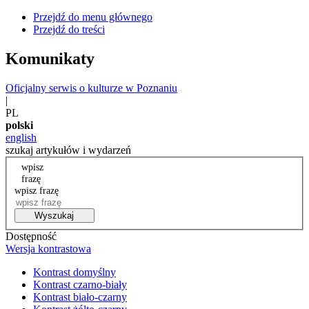
Przejdź do menu głównego
Przejdź do treści
Komunikaty
Oficjalny serwis o kulturze w Poznaniu
|
PL
polski
english
szukaj artykułów i wydarzeń
wpisz
frazę
wpisz frazę
Wyszukaj
Dostępność
Wersja kontrastowa
Kontrast domyślny
Kontrast czarno-biały
Kontrast biało-czarny