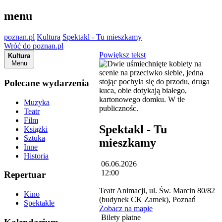
menu
poznan.pl
Kultura
Spektakl - Tu mieszkamy
Wróć do poznan.pl
Powiększ tekst
Kultura
Menu
Polecane wydarzenia
Muzyka
Teatr
Film
Spektakl - Tu
Książki
Sztuka
mieszkamy
Inne
Historia
06.06.2026
12:00
Repertuar
Teatr Animacji, ul. Św. Marcin 80/82
Kino
(budynek CK Zamek), Poznań
Spektakle
Zobacz na mapie
Bilety płatne