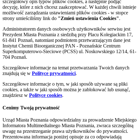
szczegółowy opis typów plików cookies, a następnie podjąć
decyzję, które z nich chcesz zaakceptować. W każdej chwili istnieje
możliwość zarządzania ustawieniami plików cookies - w stopce
strony umieściliśmy link do
"Zmień ustawienia Cookies"
.
Administratorem danych osobowych użytkowników serwisu jest
Prezydent Miasta Poznania z siedzibą przy Placu Kolegiackim 17,
61-841 Poznań, natomiast podmiotem przetwarzającym dane jest
Instytut Chemii Bioorganicznej PAN - Poznańskie Centrum
Superkomputerowo-Sieciowe (PCSS) ul. Noskowskiego 12/14, 61-
704 Poznań.
Szczegółowe informacje na temat przetwarzania Twoich danych
znajdują się w
Polityce prywatności
.
Szczegółowe informacje o tym, w jaki sposób używane są pliki
cookies, a także w jaki sposób można je zablokować lub usunąć,
znajdziesz w
Polityce cookies
.
Cenimy Twoją prywatność
Urząd Miasta Poznania odpowiedzialny za prowadzenie Miejskiego
Informatora Multimedialnego Miasta Poznania, zwraca szczególną
uwagę na przestrzeganie prawa użytkowników do prywatności.
Prezentowana informacja poniżej opisuje za co odpowiadają