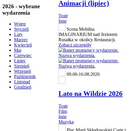
Animacji (lipiec)
2026 - wybrane
wydarzenia
Teatr
Inne
Wstęp
Scena Mobilna
Styczeń
IMAGINARIUM nad Jeziorem
Luty
Rusałka w okolicy Restauracji.
Marzec
Zobacz szczegóły
Kwiecień
Maj
Czerwiec
Lipiec
Sierpień
Wrzesień
09.06-16.08.2026
Październik
Listopad
Grudzień
Lato na Wildzie 2026
Teatr
Film
Inne
Muzyka
Plac Marii Skłodowskiej Curie i