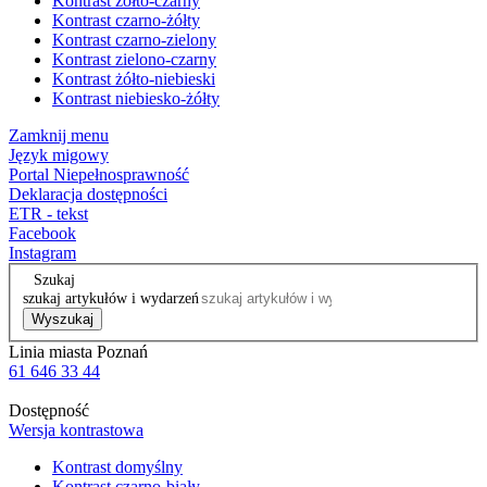
Kontrast żółto-czarny
Kontrast czarno-żółty
Kontrast czarno-zielony
Kontrast zielono-czarny
Kontrast żółto-niebieski
Kontrast niebiesko-żółty
Zamknij menu
Język migowy
Portal Niepełnosprawność
Deklaracja dostępności
ETR - tekst
Facebook
Instagram
Szukaj
szukaj artykułów i wydarzeń
Wyszukaj
Linia miasta Poznań
61 646 33 44
Dostępność
Wersja kontrastowa
Kontrast domyślny
Kontrast czarno-biały