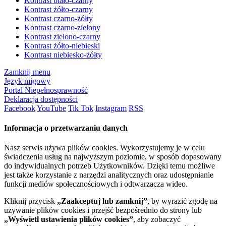
Kontrast biało-czarny
Kontrast żółto-czarny
Kontrast czarno-żółty
Kontrast czarno-zielony
Kontrast zielono-czarny
Kontrast żółto-niebieski
Kontrast niebiesko-żółty
Zamknij menu
Język migowy
Portal Niepełnosprawność
Deklaracja dostępności
Facebook
YouTube
Tik Tok
Instagram
RSS
Informacja o przetwarzaniu danych
Nasz serwis używa plików cookies. Wykorzystujemy je w celu
świadczenia usług na najwyższym poziomie, w sposób dopasowany
do indywidualnych potrzeb Użytkowników. Dzięki temu możliwe
jest także korzystanie z narzędzi analitycznych oraz udostępnianie
funkcji mediów społecznościowych i odtwarzacza wideo.
Kliknij przycisk
„Zaakceptuj lub zamknij”
, by wyrazić zgodę na
używanie plików cookies i przejść bezpośrednio do strony lub
„Wyświetl ustawienia plików cookies”
, aby zobaczyć