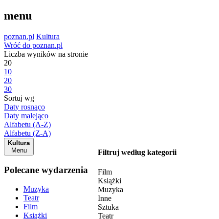
menu
poznan.pl
Kultura
Wróć do poznan.pl
Liczba wyników na stronie
20
10
20
30
Sortuj wg
Daty rosnąco
Daty malejąco
Alfabetu (A-Z)
Alfabetu (Z-A)
Kultura
Menu
Filtruj według kategorii
Polecane wydarzenia
Film
Książki
Muzyka
Muzyka
Teatr
Inne
Film
Sztuka
Książki
Teatr