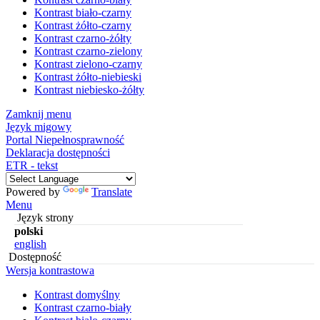
Kontrast biało-czarny
Kontrast żółto-czarny
Kontrast czarno-żółty
Kontrast czarno-zielony
Kontrast zielono-czarny
Kontrast żółto-niebieski
Kontrast niebiesko-żółty
Zamknij menu
Język migowy
Portal Niepełnosprawność
Deklaracja dostępności
ETR - tekst
Powered by
Translate
Menu
Język strony
polski
english
Dostępność
Wersja kontrastowa
Kontrast domyślny
Kontrast czarno-biały