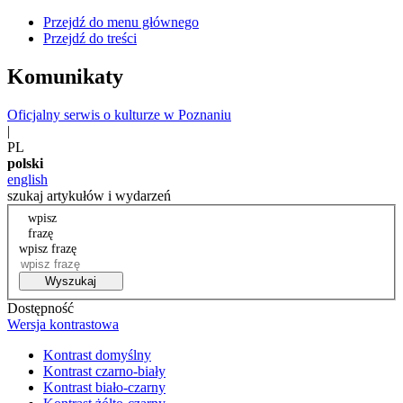
Przejdź do menu głównego
Przejdź do treści
Komunikaty
Oficjalny serwis o kulturze w Poznaniu
|
PL
polski
english
szukaj artykułów i wydarzeń
wpisz
frazę
wpisz frazę
Wyszukaj
Dostępność
Wersja kontrastowa
Kontrast domyślny
Kontrast czarno-biały
Kontrast biało-czarny