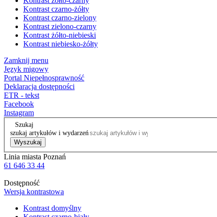
Kontrast żółto-czarny
Kontrast czarno-żółty
Kontrast czarno-zielony
Kontrast zielono-czarny
Kontrast żółto-niebieski
Kontrast niebiesko-żółty
Zamknij menu
Język migowy
Portal Niepełnosprawność
Deklaracja dostępności
ETR - tekst
Facebook
Instagram
Szukaj
szukaj artykułów i wydarzeń
Wyszukaj
Linia miasta Poznań
61 646 33 44
Dostępność
Wersja kontrastowa
Kontrast domyślny
Kontrast czarno-biały