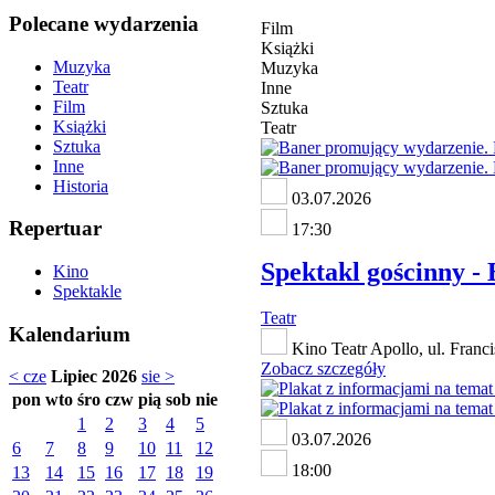
Polecane wydarzenia
Film
Książki
Muzyka
Muzyka
Teatr
Inne
Film
Sztuka
Książki
Teatr
Sztuka
Inne
Historia
03.07.2026
Repertuar
17:30
Spektakl gościnny - 
Kino
Spektakle
Teatr
Kalendarium
Kino Teatr Apollo, ul. Franc
Zobacz szczegóły
< cze
Lipiec 2026
sie >
pon
wto
śro
czw
pią
sob
nie
1
2
3
4
5
03.07.2026
6
7
8
9
10
11
12
18:00
13
14
15
16
17
18
19