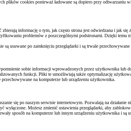
ych plików cookies ponieważ ładowane są dopiero przy odtwarzaniu wid
ierają informację o tym, jak często strona jest odwiedzana i jak się z 
ntyfikowaniu problemów z poszczególnymi podstronami. Dzięki temu mo
 nie są usuwane po zamknięciu przeglądarki i są trwale przechowywane
rzypomnienie sobie informacji wprowadzonych przez użytkownika lub 
nalizowanych funkcji. Pliki te umożliwiają także optymalizację użytko
ale przechowywane na komputerze lub urządzeniu użytkownika.
szanie się po naszym serwisie internetowym. Pozwalają na działanie ni
yć wyłączone. Możesz zmienić ustawienia przeglądarki, aby zablokować
trwały sposób na komputerze lub innym urządzeniu użytkownika i są u