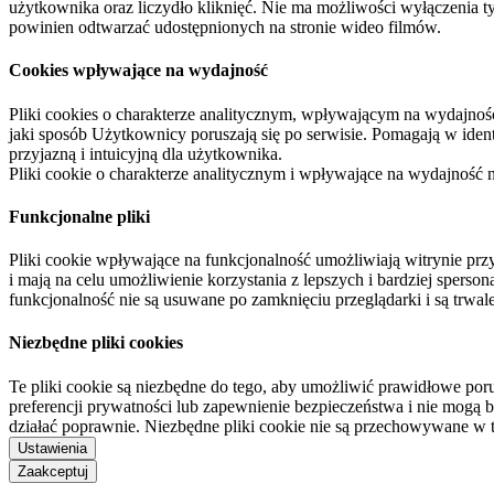
użytkownika oraz liczydło kliknięć. Nie ma możliwości wyłączenia t
powinien odtwarzać udostępnionych na stronie wideo filmów.
Cookies wpływające na wydajność
Pliki cookies o charakterze analitycznym, wpływającym na wydajność zb
jaki sposób Użytkownicy poruszają się po serwisie. Pomagają w ide
przyjazną i intuicyjną dla użytkownika.
Pliki cookie o charakterze analitycznym i wpływające na wydajność
Funkcjonalne pliki
Pliki cookie wpływające na funkcjonalność umożliwiają witrynie p
i mają na celu umożliwienie korzystania z lepszych i bardziej sperso
funkcjonalność nie są usuwane po zamknięciu przeglądarki i są trw
Niezbędne pliki cookies
Te pliki cookie są niezbędne do tego, aby umożliwić prawidłowe poru
preferencji prywatności lub zapewnienie bezpieczeństwa i nie mogą b
działać poprawnie. Niezbędne pliki cookie nie są przechowywane w 
Ustawienia
Zaakceptuj