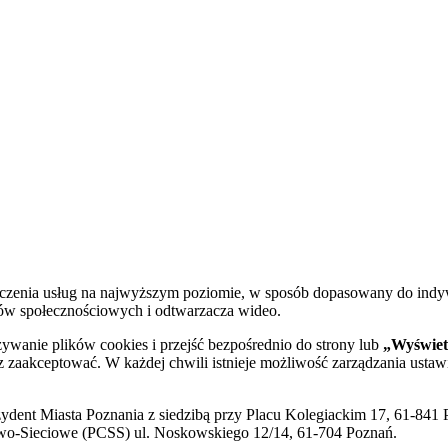
dczenia usług na najwyższym poziomie, w sposób dopasowany do indy
diów społecznościowych i odtwarzacza wideo.
żywanie plików cookies i przejść bezpośrednio do strony lub
„Wyświetl
sz zaakceptować. W każdej chwili istnieje możliwość zarządzania ustaw
ent Miasta Poznania z siedzibą przy Placu Kolegiackim 17, 61-841 P
o-Sieciowe (PCSS) ul. Noskowskiego 12/14, 61-704 Poznań.