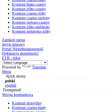
Kontrast biało-czarny
Kontrast żółto-czarny
Kontrast czarno-żółty
Kontrast czarno-zielony
Kontrast zielono-czarny
Kontrast żółto-niebieski
Kontrast niebiesko-żółty
Zamknij menu
Język migowy
Portal Niepełnosprawność
Deklaracja dostępności
ETR - tekst
Powered by
Translate
Menu
Język strony
polski
english
Dostępność
Wersja kontrastowa
Kontrast domyślny
Kontrast czarno-biały