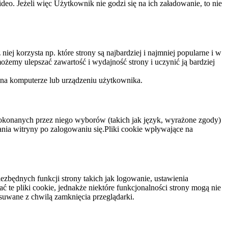
eo. Jeżeli więc Użytkownik nie godzi się na ich załadowanie, to nie
niej korzysta np. które strony są najbardziej i najmniej popularne i w
żemy ulepszać zawartość i wydajność strony i uczynić ją bardziej
 na komputerze lub urządzeniu użytkownika.
dokonanych przez niego wyborów (takich jak język, wyrażone zgody)
wania witryny po zalogowaniu się.Pliki cookie wpływające na
ezbędnych funkcji strony takich jak logowanie, ustawienia
 te pliki cookie, jednakże niektóre funkcjonalności strony mogą nie
suwane z chwilą zamknięcia przeglądarki.