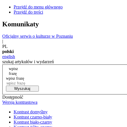
Przejdź do menu głównego
Przejdź do treści
Komunikaty
Oficjalny serwis o kulturze w Poznaniu
|
PL
polski
english
szukaj artykułów i wydarzeń
wpisz
frazę
wpisz frazę
Wyszukaj
Dostępność
Wersja kontrastowa
Kontrast domyślny
Kontrast czarno-biały
Kontrast biało-czarny