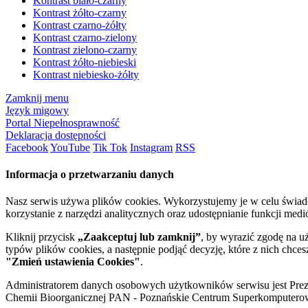
Kontrast biało-czarny
Kontrast żółto-czarny
Kontrast czarno-żółty
Kontrast czarno-zielony
Kontrast zielono-czarny
Kontrast żółto-niebieski
Kontrast niebiesko-żółty
Zamknij menu
Język migowy
Portal Niepełnosprawność
Deklaracja dostępności
Facebook
YouTube
Tik Tok
Instagram
RSS
Informacja o przetwarzaniu danych
Nasz serwis używa plików cookies. Wykorzystujemy je w celu świa
korzystanie z narzędzi analitycznych oraz udostępnianie funkcji me
Kliknij przycisk
„Zaakceptuj lub zamknij”
, by wyrazić zgodę na u
typów plików cookies, a następnie podjąć decyzję, które z nich chce
"Zmień ustawienia Cookies"
.
Administratorem danych osobowych użytkowników serwisu jest Prezyd
Chemii Bioorganicznej PAN - Poznańskie Centrum Superkomputerow