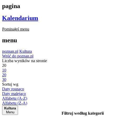
pagina
Kalendarium
Pominąłeś menu
menu
poznan.pl
Kultura
Wróć do poznan.pl
Liczba wyników na stronie
20
10
20
30
Sortuj wg
Daty rosnąco
Daty malejąco
Alfabetu (A-Z)
Alfabetu (Z-A)
Kultura
Menu
Filtruj według kategorii