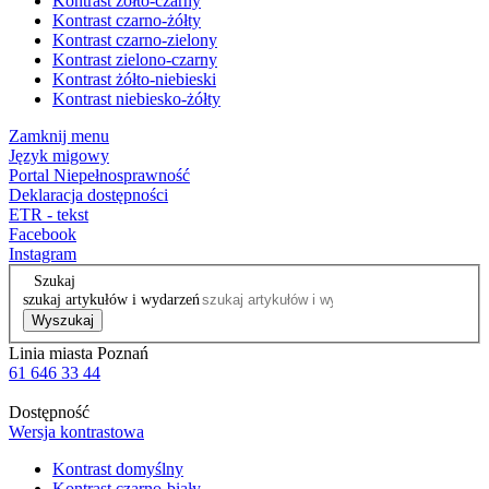
Kontrast żółto-czarny
Kontrast czarno-żółty
Kontrast czarno-zielony
Kontrast zielono-czarny
Kontrast żółto-niebieski
Kontrast niebiesko-żółty
Zamknij menu
Język migowy
Portal Niepełnosprawność
Deklaracja dostępności
ETR - tekst
Facebook
Instagram
Szukaj
szukaj artykułów i wydarzeń
Wyszukaj
Linia miasta Poznań
61 646 33 44
Dostępność
Wersja kontrastowa
Kontrast domyślny
Kontrast czarno-biały