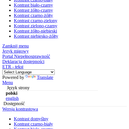
Kontrast biało-czarny
Kontrast żółto-czarny
Kontrast czarno-żółty
Kontrast czarno-zielony
Kontrast zielono-czarny
Kontrast żółto-niebieski
Kontrast niebiesko-żółty
Zamknij menu
Język migowy
Portal Niepełnosprawność
Deklaracja dostępności
ETR - tekst
Powered by
Translate
Menu
Język strony
polski
english
Dostępność
Wersja kontrastowa
Kontrast domyślny
Kontrast czarno-biały