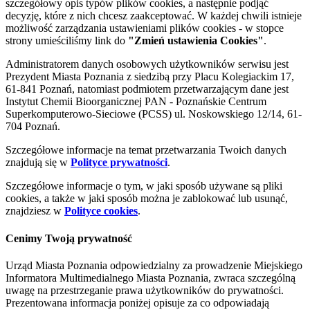
szczegółowy opis typów plików cookies, a następnie podjąć
decyzję, które z nich chcesz zaakceptować. W każdej chwili istnieje
możliwość zarządzania ustawieniami plików cookies - w stopce
strony umieściliśmy link do
"Zmień ustawienia Cookies"
.
Administratorem danych osobowych użytkowników serwisu jest
Prezydent Miasta Poznania z siedzibą przy Placu Kolegiackim 17,
61-841 Poznań, natomiast podmiotem przetwarzającym dane jest
Instytut Chemii Bioorganicznej PAN - Poznańskie Centrum
Superkomputerowo-Sieciowe (PCSS) ul. Noskowskiego 12/14, 61-
704 Poznań.
Szczegółowe informacje na temat przetwarzania Twoich danych
znajdują się w
Polityce prywatności
.
Szczegółowe informacje o tym, w jaki sposób używane są pliki
cookies, a także w jaki sposób można je zablokować lub usunąć,
znajdziesz w
Polityce cookies
.
Cenimy Twoją prywatność
Urząd Miasta Poznania odpowiedzialny za prowadzenie Miejskiego
Informatora Multimedialnego Miasta Poznania, zwraca szczególną
uwagę na przestrzeganie prawa użytkowników do prywatności.
Prezentowana informacja poniżej opisuje za co odpowiadają