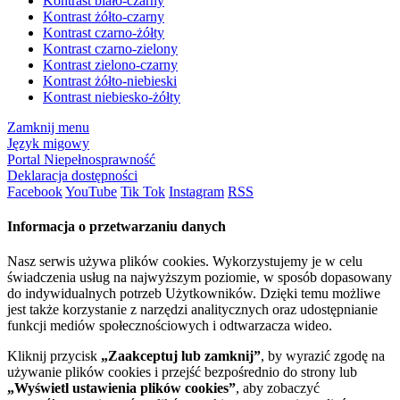
Kontrast biało-czarny
Kontrast żółto-czarny
Kontrast czarno-żółty
Kontrast czarno-zielony
Kontrast zielono-czarny
Kontrast żółto-niebieski
Kontrast niebiesko-żółty
Zamknij menu
Język migowy
Portal Niepełnosprawność
Deklaracja dostępności
Facebook
YouTube
Tik Tok
Instagram
RSS
Informacja o przetwarzaniu danych
Nasz serwis używa plików cookies. Wykorzystujemy je w celu
świadczenia usług na najwyższym poziomie, w sposób dopasowany
do indywidualnych potrzeb Użytkowników. Dzięki temu możliwe
jest także korzystanie z narzędzi analitycznych oraz udostępnianie
funkcji mediów społecznościowych i odtwarzacza wideo.
Kliknij przycisk
„Zaakceptuj lub zamknij”
, by wyrazić zgodę na
używanie plików cookies i przejść bezpośrednio do strony lub
„Wyświetl ustawienia plików cookies”
, aby zobaczyć