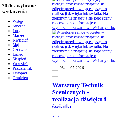
2026 - wybrane
wydarzenia
Wstęp
Styczeń
Luty
Marzec
Kwiecień
Maj
Czerwiec
Lipiec
Sierpień
Wrzesień
06-11.07.2026
Październik
Listopad
Grudzień
Warsztaty Technik
Scenicznych -
realizacja dźwięku i
światła