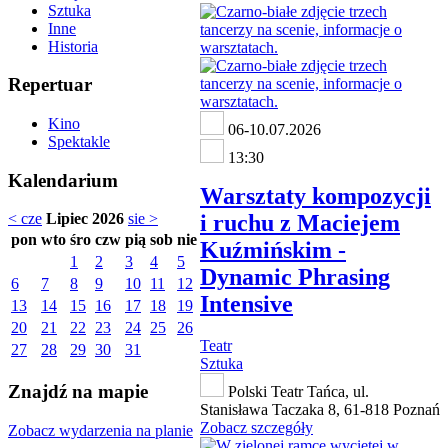
Sztuka
Inne
Historia
Repertuar
Kino
06-10.07.2026
Spektakle
13:30
Kalendarium
Warsztaty kompozycji
i ruchu z Maciejem
< cze
Lipiec 2026
sie >
pon
wto
śro
czw
pią
sob
nie
Kuźmińskim -
1
2
3
4
5
Dynamic Phrasing
6
7
8
9
10
11
12
Intensive
13
14
15
16
17
18
19
20
21
22
23
24
25
26
Teatr
27
28
29
30
31
Sztuka
Znajdź na mapie
Polski Teatr Tańca, ul.
Stanisława Taczaka 8, 61-818 Poznań
Zobacz szczegóły
Zobacz wydarzenia na planie