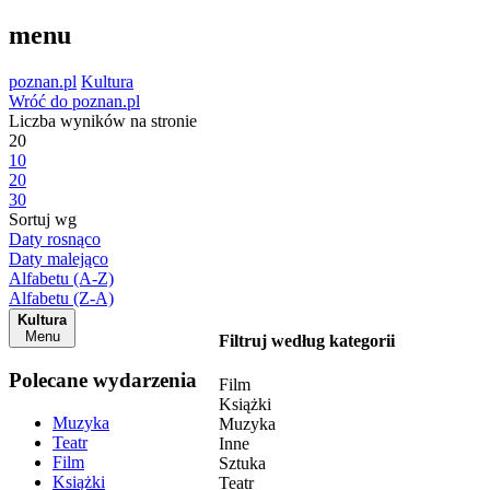
menu
poznan.pl
Kultura
Wróć do poznan.pl
Liczba wyników na stronie
20
10
20
30
Sortuj wg
Daty rosnąco
Daty malejąco
Alfabetu (A-Z)
Alfabetu (Z-A)
Kultura
Menu
Filtruj według kategorii
Polecane wydarzenia
Film
Książki
Muzyka
Muzyka
Teatr
Inne
Film
Sztuka
Książki
Teatr