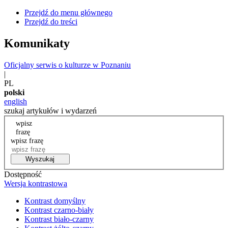
Przejdź do menu głównego
Przejdź do treści
Komunikaty
Oficjalny serwis o kulturze w Poznaniu
|
PL
polski
english
szukaj artykułów i wydarzeń
wpisz
frazę
wpisz frazę
Wyszukaj
Dostępność
Wersja kontrastowa
Kontrast domyślny
Kontrast czarno-biały
Kontrast biało-czarny