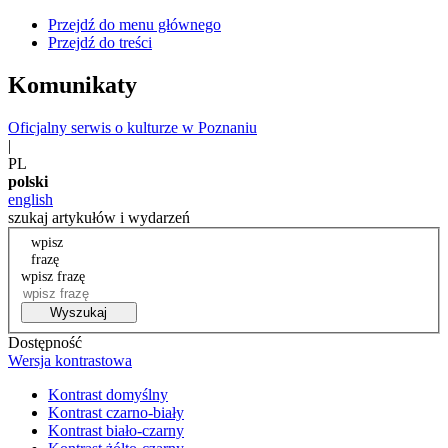
Przejdź do menu głównego
Przejdź do treści
Komunikaty
Oficjalny serwis o kulturze w Poznaniu
|
PL
polski
english
szukaj artykułów i wydarzeń
wpisz
frazę
wpisz frazę
Wyszukaj
Dostępność
Wersja kontrastowa
Kontrast domyślny
Kontrast czarno-biały
Kontrast biało-czarny