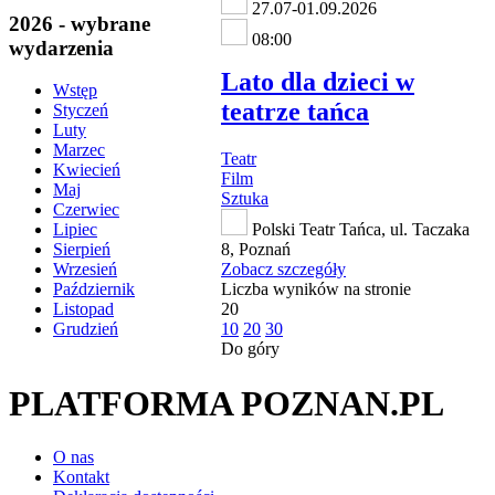
27.07-01.09.2026
2026 - wybrane
08:00
wydarzenia
Lato dla dzieci w
Wstęp
teatrze tańca
Styczeń
Luty
Marzec
Teatr
Kwiecień
Film
Maj
Sztuka
Czerwiec
Polski Teatr Tańca, ul. Taczaka
Lipiec
8, Poznań
Sierpień
Zobacz szczegóły
Wrzesień
Liczba wyników na stronie
Październik
20
Listopad
10
20
30
Grudzień
Do góry
PLATFORMA POZNAN.PL
O nas
Kontakt