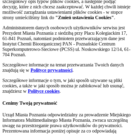
szczegółowy opis typów plików cookies, a następnie podjąć
decyzję, które z nich chcesz zaakceptować. W każdej chwili istnieje
możliwość zarządzania ustawieniami plików cookies - w stopce
strony umieściliśmy link do
"Zmień ustawienia Cookies"
.
Administratorem danych osobowych użytkowników serwisu jest
Prezydent Miasta Poznania z siedzibą przy Placu Kolegiackim 17,
61-841 Poznań, natomiast podmiotem przetwarzającym dane jest
Instytut Chemii Bioorganicznej PAN - Poznańskie Centrum
Superkomputerowo-Sieciowe (PCSS) ul. Noskowskiego 12/14, 61-
704 Poznań.
Szczegółowe informacje na temat przetwarzania Twoich danych
znajdują się w
Polityce prywatności
.
Szczegółowe informacje o tym, w jaki sposób używane są pliki
cookies, a także w jaki sposób można je zablokować lub usunąć,
znajdziesz w
Polityce cookies
.
Cenimy Twoją prywatność
Urząd Miasta Poznania odpowiedzialny za prowadzenie Miejskiego
Informatora Multimedialnego Miasta Poznania, zwraca szczególną
uwagę na przestrzeganie prawa użytkowników do prywatności.
Prezentowana informacja poniżej opisuje za co odpowiadają