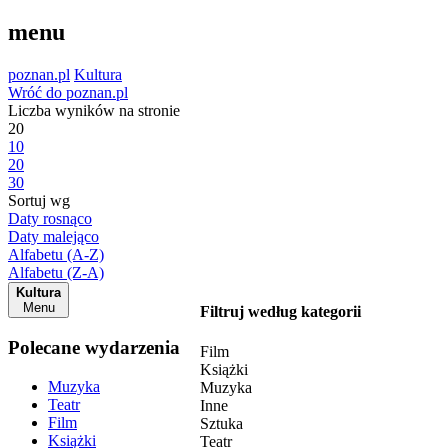
menu
poznan.pl
Kultura
Wróć do poznan.pl
Liczba wyników na stronie
20
10
20
30
Sortuj wg
Daty rosnąco
Daty malejąco
Alfabetu (A-Z)
Alfabetu (Z-A)
Kultura
Menu
Filtruj według kategorii
Polecane wydarzenia
Film
Książki
Muzyka
Muzyka
Teatr
Inne
Film
Sztuka
Książki
Teatr