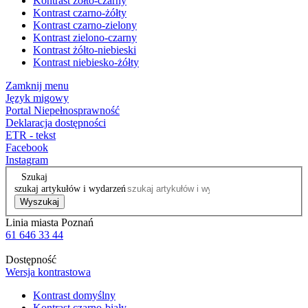
Kontrast żółto-czarny
Kontrast czarno-żółty
Kontrast czarno-zielony
Kontrast zielono-czarny
Kontrast żółto-niebieski
Kontrast niebiesko-żółty
Zamknij menu
Język migowy
Portal Niepełnosprawność
Deklaracja dostępności
ETR - tekst
Facebook
Instagram
Szukaj
szukaj artykułów i wydarzeń
Wyszukaj
Linia miasta Poznań
61 646 33 44
Dostępność
Wersja kontrastowa
Kontrast domyślny
Kontrast czarno-biały