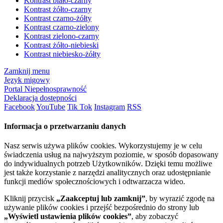
Kontrast biało-czarny
Kontrast żółto-czarny
Kontrast czarno-żółty
Kontrast czarno-zielony
Kontrast zielono-czarny
Kontrast żółto-niebieski
Kontrast niebiesko-żółty
Zamknij menu
Język migowy
Portal Niepełnosprawność
Deklaracja dostępności
Facebook
YouTube
Tik Tok
Instagram
RSS
Informacja o przetwarzaniu danych
Nasz serwis używa plików cookies. Wykorzystujemy je w celu
świadczenia usług na najwyższym poziomie, w sposób dopasowany
do indywidualnych potrzeb Użytkowników. Dzięki temu możliwe
jest także korzystanie z narzędzi analitycznych oraz udostępnianie
funkcji mediów społecznościowych i odtwarzacza wideo.
Kliknij przycisk
„Zaakceptuj lub zamknij”
, by wyrazić zgodę na
używanie plików cookies i przejść bezpośrednio do strony lub
„Wyświetl ustawienia plików cookies”
, aby zobaczyć