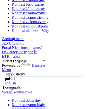
Kontrast biało-czarny
Kontrast żółto-czarny
Kontrast czarno-żółty
Kontrast czarno-zielony
Kontrast zielono-czarny
Kontrast żółto-niebieski
Kontrast niebiesko-żółty
Zamknij menu
Język migowy
Portal Niepełnosprawność
Deklaracja dostępności
ETR - tekst
Powered by
Translate
Menu
Język strony
polski
english
Dostępność
Wersja kontrastowa
Kontrast domyślny
Kontrast czarno-biały