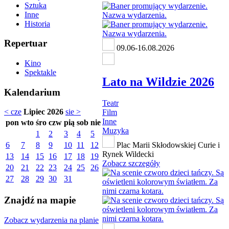
Sztuka
Inne
Historia
Repertuar
09.06-16.08.2026
Kino
Spektakle
Lato na Wildzie 2026
Kalendarium
Teatr
< cze
Lipiec 2026
sie >
Film
Inne
pon
wto
śro
czw
pią
sob
nie
Muzyka
1
2
3
4
5
6
7
8
9
10
11
12
Plac Marii Skłodowskiej Curie i
Rynek Wildecki
13
14
15
16
17
18
19
Zobacz szczegóły
20
21
22
23
24
25
26
27
28
29
30
31
Znajdź na mapie
Zobacz wydarzenia na planie