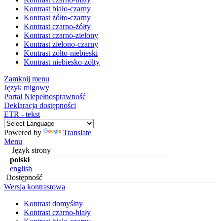
Kontrast biało-czarny
Kontrast żółto-czarny
Kontrast czarno-żółty
Kontrast czarno-zielony
Kontrast zielono-czarny
Kontrast żółto-niebieski
Kontrast niebiesko-żółty
Zamknij menu
Język migowy
Portal Niepełnosprawność
Deklaracja dostępności
ETR - tekst
Powered by
Translate
Menu
Język strony
polski
english
Dostępność
Wersja kontrastowa
Kontrast domyślny
Kontrast czarno-biały