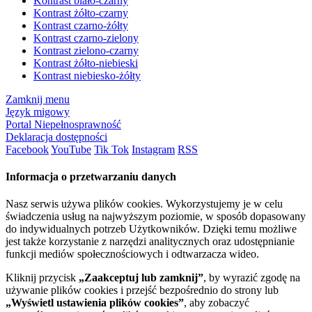
Kontrast biało-czarny
Kontrast żółto-czarny
Kontrast czarno-żółty
Kontrast czarno-zielony
Kontrast zielono-czarny
Kontrast żółto-niebieski
Kontrast niebiesko-żółty
Zamknij menu
Język migowy
Portal Niepełnosprawność
Deklaracja dostępności
Facebook
YouTube
Tik Tok
Instagram
RSS
Informacja o przetwarzaniu danych
Nasz serwis używa plików cookies. Wykorzystujemy je w celu
świadczenia usług na najwyższym poziomie, w sposób dopasowany
do indywidualnych potrzeb Użytkowników. Dzięki temu możliwe
jest także korzystanie z narzędzi analitycznych oraz udostępnianie
funkcji mediów społecznościowych i odtwarzacza wideo.
Kliknij przycisk
„Zaakceptuj lub zamknij”
, by wyrazić zgodę na
używanie plików cookies i przejść bezpośrednio do strony lub
„Wyświetl ustawienia plików cookies”
, aby zobaczyć