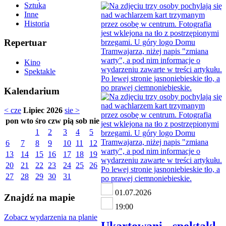
Sztuka
Inne
Historia
Repertuar
Kino
Spektakle
Kalendarium
< cze
Lipiec 2026
sie >
pon
wto
śro
czw
pią
sob
nie
1
2
3
4
5
6
7
8
9
10
11
12
13
14
15
16
17
18
19
20
21
22
23
24
25
26
27
28
29
30
31
01.07.2026
Znajdź na mapie
19:00
Zobacz wydarzenia na planie
Ukartowani - spektakl