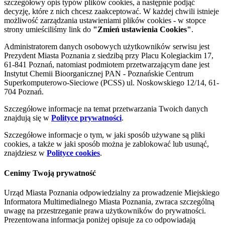
szczegółowy opis typów plików cookies, a następnie podjąć
decyzję, które z nich chcesz zaakceptować. W każdej chwili istnieje
możliwość zarządzania ustawieniami plików cookies - w stopce
strony umieściliśmy link do
"Zmień ustawienia Cookies"
.
Administratorem danych osobowych użytkowników serwisu jest
Prezydent Miasta Poznania z siedzibą przy Placu Kolegiackim 17,
61-841 Poznań, natomiast podmiotem przetwarzającym dane jest
Instytut Chemii Bioorganicznej PAN - Poznańskie Centrum
Superkomputerowo-Sieciowe (PCSS) ul. Noskowskiego 12/14, 61-
704 Poznań.
Szczegółowe informacje na temat przetwarzania Twoich danych
znajdują się w
Polityce prywatności
.
Szczegółowe informacje o tym, w jaki sposób używane są pliki
cookies, a także w jaki sposób można je zablokować lub usunąć,
znajdziesz w
Polityce cookies
.
Cenimy Twoją prywatność
Urząd Miasta Poznania odpowiedzialny za prowadzenie Miejskiego
Informatora Multimedialnego Miasta Poznania, zwraca szczególną
uwagę na przestrzeganie prawa użytkowników do prywatności.
Prezentowana informacja poniżej opisuje za co odpowiadają