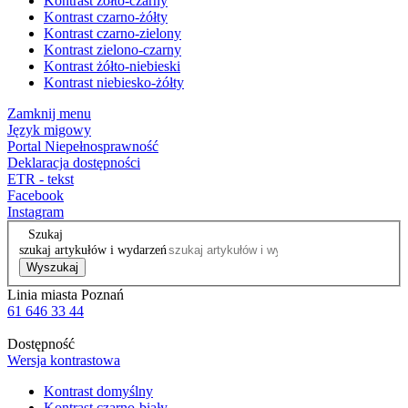
Kontrast żółto-czarny
Kontrast czarno-żółty
Kontrast czarno-zielony
Kontrast zielono-czarny
Kontrast żółto-niebieski
Kontrast niebiesko-żółty
Zamknij menu
Język migowy
Portal Niepełnosprawność
Deklaracja dostępności
ETR - tekst
Facebook
Instagram
Szukaj
szukaj artykułów i wydarzeń
Wyszukaj
Linia miasta Poznań
61 646 33 44
Dostępność
Wersja kontrastowa
Kontrast domyślny
Kontrast czarno-biały