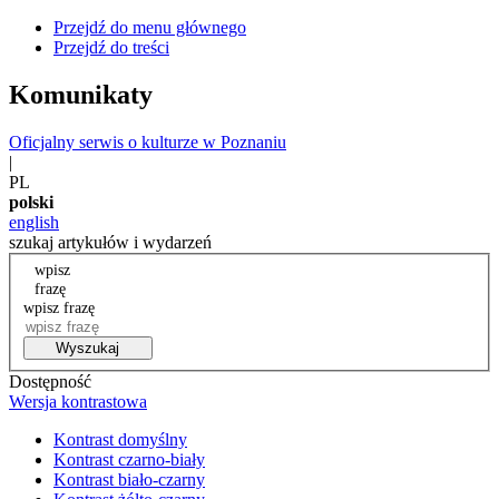
Przejdź do menu głównego
Przejdź do treści
Komunikaty
Oficjalny serwis o kulturze w Poznaniu
|
PL
polski
english
szukaj artykułów i wydarzeń
wpisz
frazę
wpisz frazę
Wyszukaj
Dostępność
Wersja kontrastowa
Kontrast domyślny
Kontrast czarno-biały
Kontrast biało-czarny