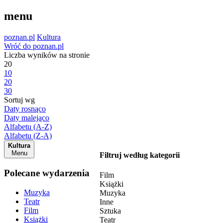
menu
poznan.pl
Kultura
Wróć do poznan.pl
Liczba wyników na stronie
20
10
20
30
Sortuj wg
Daty rosnąco
Daty malejąco
Alfabetu (A-Z)
Alfabetu (Z-A)
Kultura
Menu
Filtruj według kategorii
Polecane wydarzenia
Film
Książki
Muzyka
Muzyka
Teatr
Inne
Film
Sztuka
Książki
Teatr