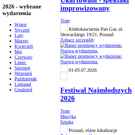
2026 - wybrane
improwizowany
wydarzenia
Teatr
Wstęp
Klubokawiarnia Pan Gar, ul.
Styczeń
Słowackiego 19/21, Poznań
Luty
Zobacz szczegóły
Marzec
Kwiecień
Maj
Czerwiec
Lipiec
Sierpień
01-05.07.2026
Wrzesień
Październik
Listopad
Festiwal Najmłodszych
Grudzień
2026
Teatr
Muzyka
Sztuka
Poznań, różne lokalizacje