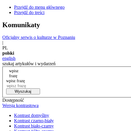
Przejdź do menu głównego
Przejdź do treści
Komunikaty
Oficjalny serwis o kulturze w Poznaniu
|
PL
polski
english
szukaj artykułów i wydarzeń
wpisz
frazę
wpisz frazę
Wyszukaj
Dostępność
Wersja kontrastowa
Kontrast domyślny
Kontrast czarno-biały
Kontrast biało-czarny