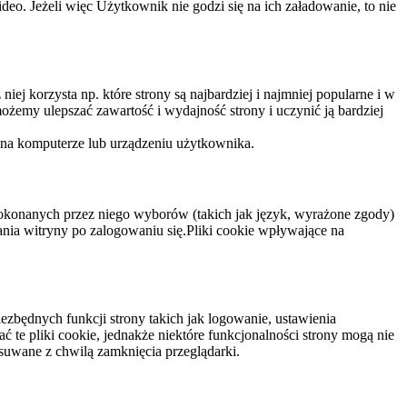
eo. Jeżeli więc Użytkownik nie godzi się na ich załadowanie, to nie
niej korzysta np. które strony są najbardziej i najmniej popularne i w
żemy ulepszać zawartość i wydajność strony i uczynić ją bardziej
 na komputerze lub urządzeniu użytkownika.
dokonanych przez niego wyborów (takich jak język, wyrażone zgody)
wania witryny po zalogowaniu się.Pliki cookie wpływające na
ezbędnych funkcji strony takich jak logowanie, ustawienia
 te pliki cookie, jednakże niektóre funkcjonalności strony mogą nie
suwane z chwilą zamknięcia przeglądarki.