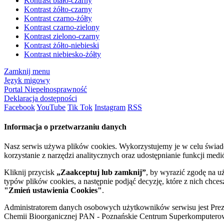
Kontrast biało-czarny
Kontrast żółto-czarny
Kontrast czarno-żółty
Kontrast czarno-zielony
Kontrast zielono-czarny
Kontrast żółto-niebieski
Kontrast niebiesko-żółty
Zamknij menu
Język migowy
Portal Niepełnosprawność
Deklaracja dostępności
Facebook
YouTube
Tik Tok
Instagram
RSS
Informacja o przetwarzaniu danych
Nasz serwis używa plików cookies. Wykorzystujemy je w celu świa
korzystanie z narzędzi analitycznych oraz udostępnianie funkcji me
Kliknij przycisk
„Zaakceptuj lub zamknij”
, by wyrazić zgodę na u
typów plików cookies, a następnie podjąć decyzję, które z nich chce
"Zmień ustawienia Cookies"
.
Administratorem danych osobowych użytkowników serwisu jest Prezyd
Chemii Bioorganicznej PAN - Poznańskie Centrum Superkomputerow