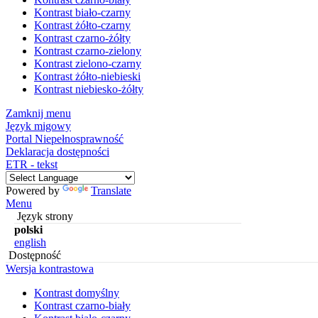
Kontrast biało-czarny
Kontrast żółto-czarny
Kontrast czarno-żółty
Kontrast czarno-zielony
Kontrast zielono-czarny
Kontrast żółto-niebieski
Kontrast niebiesko-żółty
Zamknij menu
Język migowy
Portal Niepełnosprawność
Deklaracja dostępności
ETR - tekst
Powered by
Translate
Menu
Język strony
polski
english
Dostępność
Wersja kontrastowa
Kontrast domyślny
Kontrast czarno-biały