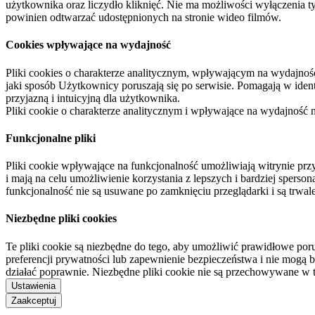
użytkownika oraz liczydło kliknięć. Nie ma możliwości wyłączenia t
powinien odtwarzać udostępnionych na stronie wideo filmów.
Cookies wpływające na wydajność
Pliki cookies o charakterze analitycznym, wpływającym na wydajność zb
jaki sposób Użytkownicy poruszają się po serwisie. Pomagają w ide
przyjazną i intuicyjną dla użytkownika.
Pliki cookie o charakterze analitycznym i wpływające na wydajność
Funkcjonalne pliki
Pliki cookie wpływające na funkcjonalność umożliwiają witrynie p
i mają na celu umożliwienie korzystania z lepszych i bardziej sperso
funkcjonalność nie są usuwane po zamknięciu przeglądarki i są trw
Niezbędne pliki cookies
Te pliki cookie są niezbędne do tego, aby umożliwić prawidłowe poru
preferencji prywatności lub zapewnienie bezpieczeństwa i nie mogą b
działać poprawnie. Niezbędne pliki cookie nie są przechowywane w 
Ustawienia
Zaakceptuj