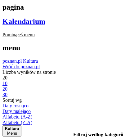
pagina
Kalendarium
Pominąłeś menu
menu
poznan.pl
Kultura
Wróć do poznan.pl
Liczba wyników na stronie
20
10
20
30
Sortuj wg
Daty rosnąco
Daty malejąco
Alfabetu (A-Z)
Alfabetu (Z-A)
Kultura
Menu
Filtruj według kategorii