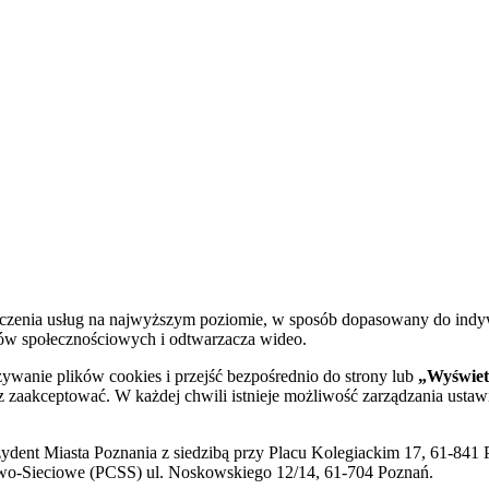
dczenia usług na najwyższym poziomie, w sposób dopasowany do indy
diów społecznościowych i odtwarzacza wideo.
żywanie plików cookies i przejść bezpośrednio do strony lub
„Wyświetl
sz zaakceptować. W każdej chwili istnieje możliwość zarządzania ustaw
ent Miasta Poznania z siedzibą przy Placu Kolegiackim 17, 61-841 P
o-Sieciowe (PCSS) ul. Noskowskiego 12/14, 61-704 Poznań.