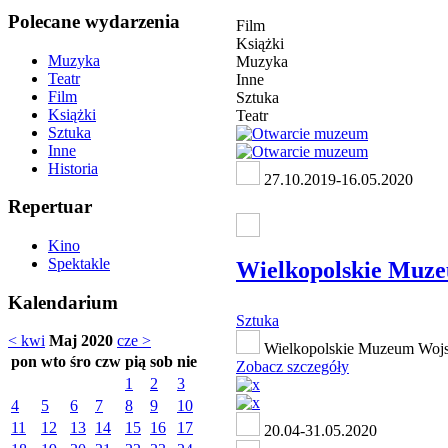
Polecane wydarzenia
Film
Książki
Muzyka
Muzyka
Teatr
Inne
Film
Sztuka
Książki
Teatr
Sztuka
Inne
Historia
27.10.2019-16.05.2020
Repertuar
Kino
Spektakle
Wielkopolskie Muz
Kalendarium
Sztuka
< kwi
Maj 2020
cze >
Wielkopolskie Muzeum Wojs
pon
wto
śro
czw
pią
sob
nie
Zobacz szczegóły
1
2
3
4
5
6
7
8
9
10
11
12
13
14
15
16
17
20.04-31.05.2020