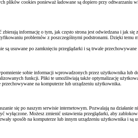
ych plików cookies ponieważ ładowane są dopiero przy odtwarzaniu wid
ierają informację o tym, jak często strona jest odwiedzana i jak się z 
ntyfikowaniu problemów z poszczególnymi podstronami. Dzięki temu mo
 nie są usuwane po zamknięciu przeglądarki i są trwale przechowywane
rzypomnienie sobie informacji wprowadzonych przez użytkownika lub 
nalizowanych funkcji. Pliki te umożliwiają także optymalizację użytko
ale przechowywane na komputerze lub urządzeniu użytkownika.
szanie się po naszym serwisie internetowym. Pozwalają na działanie ni
yć wyłączone. Możesz zmienić ustawienia przeglądarki, aby zablokować
trwały sposób na komputerze lub innym urządzeniu użytkownika i są u