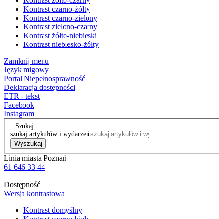
Kontrast żółto-czarny
Kontrast czarno-żółty
Kontrast czarno-zielony
Kontrast zielono-czarny
Kontrast żółto-niebieski
Kontrast niebiesko-żółty
Zamknij menu
Język migowy
Portal Niepełnosprawność
Deklaracja dostępności
ETR - tekst
Facebook
Instagram
Szukaj
szukaj artykułów i wydarzeń
Wyszukaj
Linia miasta Poznań
61 646 33 44
Dostępność
Wersja kontrastowa
Kontrast domyślny
Kontrast czarno-biały