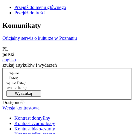
Przejdź do menu głównego
Przejdź do treści
Komunikaty
Oficjalny serwis o kulturze w Poznaniu
|
PL
polski
english
szukaj artykułów i wydarzeń
wpisz
frazę
wpisz frazę
Wyszukaj
Dostępność
Wersja kontrastowa
Kontrast domyślny
Kontrast czarno-biały
Kontrast biało-czarny