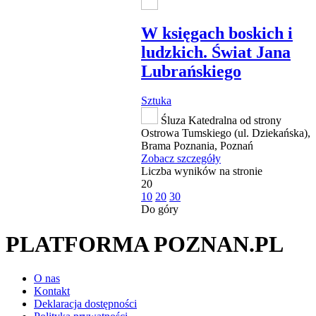
W księgach boskich i
ludzkich. Świat Jana
Lubrańskiego
Sztuka
Śluza Katedralna od strony
Ostrowa Tumskiego (ul. Dziekańska),
Brama Poznania, Poznań
Zobacz szczegóły
Liczba wyników na stronie
20
10
20
30
Do góry
PLATFORMA POZNAN.PL
O nas
Kontakt
Deklaracja dostępności