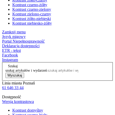
Kontrast żółto-czarny
Kontrast czarno-żółty
Kontrast czarno-zielony
Kontrast zielono-czarny
Kontrast żółto-niebieski
Kontrast niebiesko-żółty
Zamknij menu
Język migowy
Portal Niepełnosprawność
Deklaracja dostępności
ETR - tekst
Facebook
Instagram
Szukaj
szukaj artykułów i wydarzeń
Wyszukaj
Linia miasta Poznań
61 646 33 44
Dostępność
Wersja kontrastowa
Kontrast domyślny
Kontrast czarno-biały