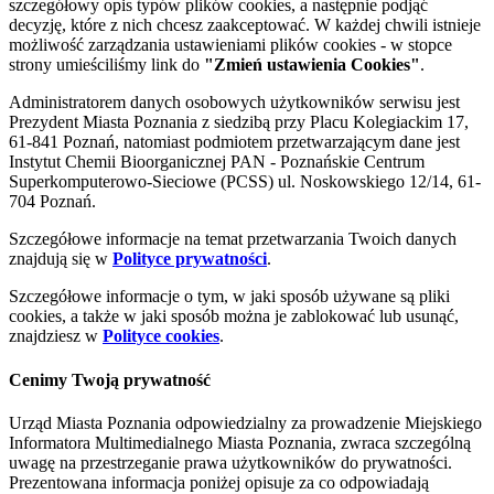
szczegółowy opis typów plików cookies, a następnie podjąć
decyzję, które z nich chcesz zaakceptować. W każdej chwili istnieje
możliwość zarządzania ustawieniami plików cookies - w stopce
strony umieściliśmy link do
"Zmień ustawienia Cookies"
.
Administratorem danych osobowych użytkowników serwisu jest
Prezydent Miasta Poznania z siedzibą przy Placu Kolegiackim 17,
61-841 Poznań, natomiast podmiotem przetwarzającym dane jest
Instytut Chemii Bioorganicznej PAN - Poznańskie Centrum
Superkomputerowo-Sieciowe (PCSS) ul. Noskowskiego 12/14, 61-
704 Poznań.
Szczegółowe informacje na temat przetwarzania Twoich danych
znajdują się w
Polityce prywatności
.
Szczegółowe informacje o tym, w jaki sposób używane są pliki
cookies, a także w jaki sposób można je zablokować lub usunąć,
znajdziesz w
Polityce cookies
.
Cenimy Twoją prywatność
Urząd Miasta Poznania odpowiedzialny za prowadzenie Miejskiego
Informatora Multimedialnego Miasta Poznania, zwraca szczególną
uwagę na przestrzeganie prawa użytkowników do prywatności.
Prezentowana informacja poniżej opisuje za co odpowiadają