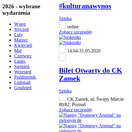
#kulturanawynos
2026 - wybrane
wydarzenia
Sztuka
Wstęp
online
Styczeń
Zobacz szczegóły
Luty
Marzec
Kwiecień
Maj
14.04-31.05.2020
Czerwiec
Lipiec
Sierpień
Bilet Otwarty do CK
Wrzesień
Zamek
Październik
Listopad
Grudzień
Sztuka
CK Zamek, ul. Święty Marcin
80/82, Poznań
Zobacz szczegóły