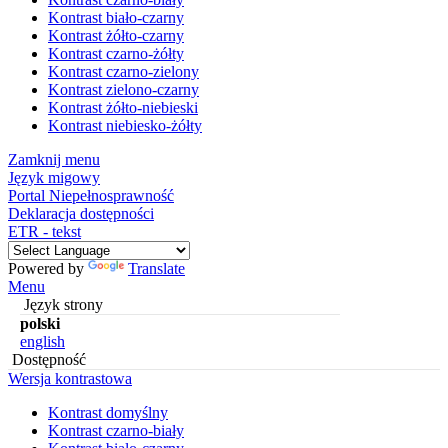
Kontrast biało-czarny
Kontrast żółto-czarny
Kontrast czarno-żółty
Kontrast czarno-zielony
Kontrast zielono-czarny
Kontrast żółto-niebieski
Kontrast niebiesko-żółty
Zamknij menu
Język migowy
Portal Niepełnosprawność
Deklaracja dostępności
ETR - tekst
Powered by
Translate
Menu
Język strony
polski
english
Dostępność
Wersja kontrastowa
Kontrast domyślny
Kontrast czarno-biały