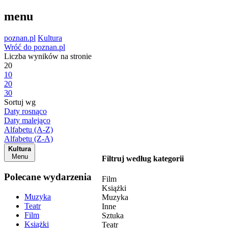
menu
poznan.pl
Kultura
Wróć do poznan.pl
Liczba wyników na stronie
20
10
20
30
Sortuj wg
Daty rosnąco
Daty malejąco
Alfabetu (A-Z)
Alfabetu (Z-A)
Kultura
Menu
Filtruj według kategorii
Polecane wydarzenia
Film
Książki
Muzyka
Muzyka
Teatr
Inne
Film
Sztuka
Książki
Teatr