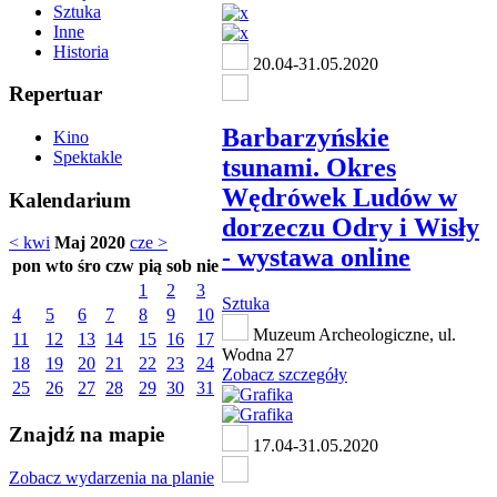
Sztuka
Inne
Historia
20.04-31.05.2020
Repertuar
Barbarzyńskie
Kino
Spektakle
tsunami. Okres
Wędrówek Ludów w
Kalendarium
dorzeczu Odry i Wisły
< kwi
Maj 2020
cze >
- wystawa online
pon
wto
śro
czw
pią
sob
nie
1
2
3
Sztuka
4
5
6
7
8
9
10
Muzeum Archeologiczne, ul.
11
12
13
14
15
16
17
Wodna 27
18
19
20
21
22
23
24
Zobacz szczegóły
25
26
27
28
29
30
31
Znajdź na mapie
17.04-31.05.2020
Zobacz wydarzenia na planie