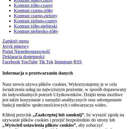
Kontrast biało-czarny
Kontrast żółto-czarny
Kontrast czarno-żółty
Kontrast czarno-zielony
Kontrast zielono-czarny
Kontrast żółto-niebieski
Kontrast niebiesko-żółty
Zamknij menu
Język migowy
Portal Niepełnosprawność
Deklaracja dostępności
Facebook
YouTube
Tik Tok
Instagram
RSS
Informacja o przetwarzaniu danych
Nasz serwis używa plików cookies. Wykorzystujemy je w celu
świadczenia usług na najwyższym poziomie, w sposób dopasowany
do indywidualnych potrzeb Użytkowników. Dzięki temu możliwe
jest także korzystanie z narzędzi analitycznych oraz udostępnianie
funkcji mediów społecznościowych i odtwarzacza wideo.
Kliknij przycisk
„Zaakceptuj lub zamknij”
, by wyrazić zgodę na
używanie plików cookies i przejść bezpośrednio do strony lub
„Wyświetl ustawienia plików cookies”
, aby zobaczyć