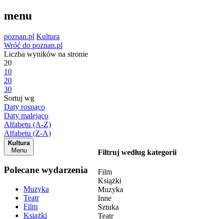
menu
poznan.pl
Kultura
Wróć do poznan.pl
Liczba wyników na stronie
20
10
20
30
Sortuj wg
Daty rosnąco
Daty malejąco
Alfabetu (A-Z)
Alfabetu (Z-A)
Kultura
Menu
Filtruj według kategorii
Polecane wydarzenia
Film
Książki
Muzyka
Muzyka
Teatr
Inne
Film
Sztuka
Książki
Teatr