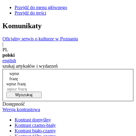
Przejdź do menu głównego
Przejdź do treści
Komunikaty
Oficjalny serwis o kulturze w Poznaniu
|
PL
polski
english
szukaj artykułów i wydarzeń
wpisz
frazę
wpisz frazę
Wyszukaj
Dostępność
Wersja kontrastowa
Kontrast domyślny
Kontrast czarno-biały
Kontrast biało-czarny