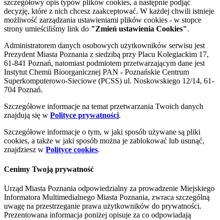
szczegółowy opis typów plików cookies, a następnie podjąć
decyzję, które z nich chcesz zaakceptować. W każdej chwili istnieje
możliwość zarządzania ustawieniami plików cookies - w stopce
strony umieściliśmy link do
"Zmień ustawienia Cookies"
.
Administratorem danych osobowych użytkowników serwisu jest
Prezydent Miasta Poznania z siedzibą przy Placu Kolegiackim 17,
61-841 Poznań, natomiast podmiotem przetwarzającym dane jest
Instytut Chemii Bioorganicznej PAN - Poznańskie Centrum
Superkomputerowo-Sieciowe (PCSS) ul. Noskowskiego 12/14, 61-
704 Poznań.
Szczegółowe informacje na temat przetwarzania Twoich danych
znajdują się w
Polityce prywatności
.
Szczegółowe informacje o tym, w jaki sposób używane są pliki
cookies, a także w jaki sposób można je zablokować lub usunąć,
znajdziesz w
Polityce cookies
.
Cenimy Twoją prywatność
Urząd Miasta Poznania odpowiedzialny za prowadzenie Miejskiego
Informatora Multimedialnego Miasta Poznania, zwraca szczególną
uwagę na przestrzeganie prawa użytkowników do prywatności.
Prezentowana informacja poniżej opisuje za co odpowiadają