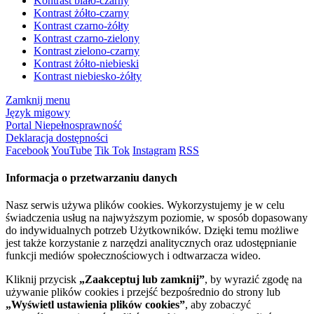
Kontrast biało-czarny
Kontrast żółto-czarny
Kontrast czarno-żółty
Kontrast czarno-zielony
Kontrast zielono-czarny
Kontrast żółto-niebieski
Kontrast niebiesko-żółty
Zamknij menu
Język migowy
Portal Niepełnosprawność
Deklaracja dostępności
Facebook
YouTube
Tik Tok
Instagram
RSS
Informacja o przetwarzaniu danych
Nasz serwis używa plików cookies. Wykorzystujemy je w celu
świadczenia usług na najwyższym poziomie, w sposób dopasowany
do indywidualnych potrzeb Użytkowników. Dzięki temu możliwe
jest także korzystanie z narzędzi analitycznych oraz udostępnianie
funkcji mediów społecznościowych i odtwarzacza wideo.
Kliknij przycisk
„Zaakceptuj lub zamknij”
, by wyrazić zgodę na
używanie plików cookies i przejść bezpośrednio do strony lub
„Wyświetl ustawienia plików cookies”
, aby zobaczyć