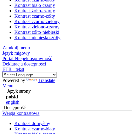
Kontrast biało-czarny
Kontrast żółto-czarny
Kontrast czarno-żółty
Kontrast czarno-zielony
Kontrast zielono-czarny
Kontrast żółto-niebieski
Kontrast niebiesko-żółty
Zamknij menu
Język migowy
Portal Niepełnosprawność
Deklaracja dostępności
ETR - tekst
Powered by
Translate
Menu
Język strony
polski
english
Dostępność
Wersja kontrastowa
Kontrast domyślny
Kontrast czarno-biały