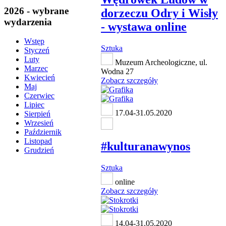
2026 - wybrane
dorzeczu Odry i Wisły
wydarzenia
- wystawa online
Wstęp
Sztuka
Styczeń
Luty
Muzeum Archeologiczne, ul.
Marzec
Wodna 27
Kwiecień
Zobacz szczegóły
Maj
Czerwiec
Lipiec
17.04-31.05.2020
Sierpień
Wrzesień
Październik
Listopad
#kulturanawynos
Grudzień
Sztuka
online
Zobacz szczegóły
14.04-31.05.2020