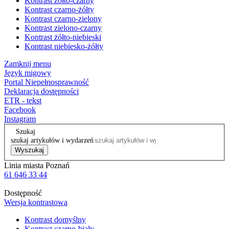
Kontrast żółto-czarny
Kontrast czarno-żółty
Kontrast czarno-zielony
Kontrast zielono-czarny
Kontrast żółto-niebieski
Kontrast niebiesko-żółty
Zamknij menu
Język migowy
Portal Niepełnosprawność
Deklaracja dostępności
ETR - tekst
Facebook
Instagram
Szukaj
szukaj artykułów i wydarzeń
Wyszukaj
Linia miasta Poznań
61 646 33 44
Dostępność
Wersja kontrastowa
Kontrast domyślny
Kontrast czarno-biały