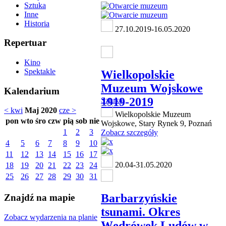
Sztuka
Inne
Historia
27.10.2019-16.05.2020
Repertuar
Kino
Spektakle
Wielkopolskie
Muzeum Wojskowe
Kalendarium
1919-2019
Sztuka
< kwi
Maj 2020
cze >
Wielkopolskie Muzeum
pon
wto
śro
czw
pią
sob
nie
Wojskowe, Stary Rynek 9, Poznań
1
2
3
Zobacz szczegóły
4
5
6
7
8
9
10
11
12
13
14
15
16
17
20.04-31.05.2020
18
19
20
21
22
23
24
25
26
27
28
29
30
31
Barbarzyńskie
Znajdź na mapie
tsunami. Okres
Zobacz wydarzenia na planie
Wędrówek Ludów w