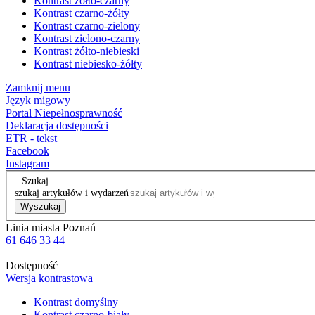
Kontrast żółto-czarny
Kontrast czarno-żółty
Kontrast czarno-zielony
Kontrast zielono-czarny
Kontrast żółto-niebieski
Kontrast niebiesko-żółty
Zamknij menu
Język migowy
Portal Niepełnosprawność
Deklaracja dostępności
ETR - tekst
Facebook
Instagram
Szukaj
szukaj artykułów i wydarzeń
Wyszukaj
Linia miasta Poznań
61 646 33 44
Dostępność
Wersja kontrastowa
Kontrast domyślny
Kontrast czarno-biały