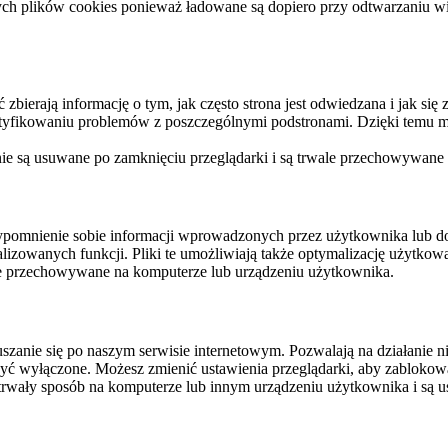
ych plików cookies ponieważ ładowane są dopiero przy odtwarzaniu wid
ierają informację o tym, jak często strona jest odwiedzana i jak się z 
ntyfikowaniu problemów z poszczególnymi podstronami. Dzięki temu mo
 nie są usuwane po zamknięciu przeglądarki i są trwale przechowywane
rzypomnienie sobie informacji wprowadzonych przez użytkownika lub 
nalizowanych funkcji. Pliki te umożliwiają także optymalizację użytko
ale przechowywane na komputerze lub urządzeniu użytkownika.
szanie się po naszym serwisie internetowym. Pozwalają na działanie ni
yć wyłączone. Możesz zmienić ustawienia przeglądarki, aby zablokować
trwały sposób na komputerze lub innym urządzeniu użytkownika i są u