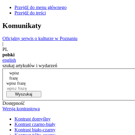
Przejdź do menu głównego
Przejdź do treści
Komunikaty
Oficjalny serwis o kulturze w Poznaniu
|
PL
polski
english
szukaj artykułów i wydarzeń
wpisz
frazę
wpisz frazę
Wyszukaj
Dostępność
Wersja kontrastowa
Kontrast domyślny
Kontrast czarno-biały
Kontrast biało-czarny