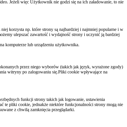
eo. Jeżeli więc Użytkownik nie godzi się na ich załadowanie, to nie
niej korzysta np. które strony są najbardziej i najmniej popularne i w
żemy ulepszać zawartość i wydajność strony i uczynić ją bardziej
 na komputerze lub urządzeniu użytkownika.
dokonanych przez niego wyborów (takich jak język, wyrażone zgody)
wania witryny po zalogowaniu się.Pliki cookie wpływające na
ezbędnych funkcji strony takich jak logowanie, ustawienia
 te pliki cookie, jednakże niektóre funkcjonalności strony mogą nie
suwane z chwilą zamknięcia przeglądarki.