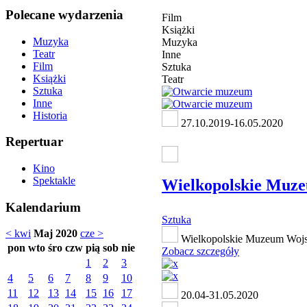
Polecane wydarzenia
Film
Książki
Muzyka
Muzyka
Teatr
Inne
Film
Sztuka
Książki
Teatr
Sztuka
Inne
Historia
27.10.2019-16.05.2020
Repertuar
Kino
Spektakle
Wielkopolskie Muz
Kalendarium
Sztuka
< kwi
Maj 2020
cze >
Wielkopolskie Muzeum Wojs
pon
wto
śro
czw
pią
sob
nie
Zobacz szczegóły
1
2
3
4
5
6
7
8
9
10
11
12
13
14
15
16
17
20.04-31.05.2020