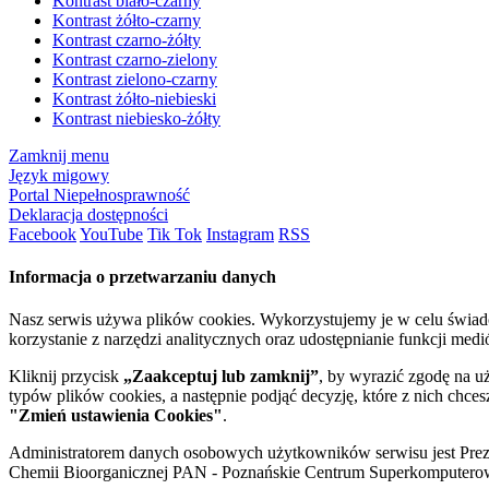
Kontrast biało-czarny
Kontrast żółto-czarny
Kontrast czarno-żółty
Kontrast czarno-zielony
Kontrast zielono-czarny
Kontrast żółto-niebieski
Kontrast niebiesko-żółty
Zamknij menu
Język migowy
Portal Niepełnosprawność
Deklaracja dostępności
Facebook
YouTube
Tik Tok
Instagram
RSS
Informacja o przetwarzaniu danych
Nasz serwis używa plików cookies. Wykorzystujemy je w celu świa
korzystanie z narzędzi analitycznych oraz udostępnianie funkcji me
Kliknij przycisk
„Zaakceptuj lub zamknij”
, by wyrazić zgodę na u
typów plików cookies, a następnie podjąć decyzję, które z nich chce
"Zmień ustawienia Cookies"
.
Administratorem danych osobowych użytkowników serwisu jest Prezyd
Chemii Bioorganicznej PAN - Poznańskie Centrum Superkomputerow