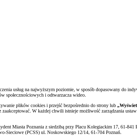
dczenia usług na najwyższym poziomie, w sposób dopasowany do indy
diów społecznościowych i odtwarzacza wideo.
żywanie plików cookies i przejść bezpośrednio do strony lub
„Wyświetl
sz zaakceptować. W każdej chwili istnieje możliwość zarządzania ustaw
ent Miasta Poznania z siedzibą przy Placu Kolegiackim 17, 61-841 P
o-Sieciowe (PCSS) ul. Noskowskiego 12/14, 61-704 Poznań.