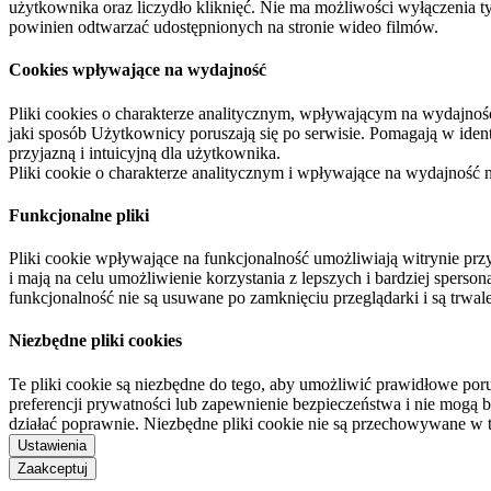
użytkownika oraz liczydło kliknięć. Nie ma możliwości wyłączenia t
powinien odtwarzać udostępnionych na stronie wideo filmów.
Cookies wpływające na wydajność
Pliki cookies o charakterze analitycznym, wpływającym na wydajność zb
jaki sposób Użytkownicy poruszają się po serwisie. Pomagają w ide
przyjazną i intuicyjną dla użytkownika.
Pliki cookie o charakterze analitycznym i wpływające na wydajność
Funkcjonalne pliki
Pliki cookie wpływające na funkcjonalność umożliwiają witrynie p
i mają na celu umożliwienie korzystania z lepszych i bardziej sperso
funkcjonalność nie są usuwane po zamknięciu przeglądarki i są trw
Niezbędne pliki cookies
Te pliki cookie są niezbędne do tego, aby umożliwić prawidłowe poru
preferencji prywatności lub zapewnienie bezpieczeństwa i nie mogą b
działać poprawnie. Niezbędne pliki cookie nie są przechowywane w 
Ustawienia
Zaakceptuj