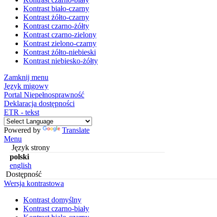
Kontrast biało-czarny
Kontrast żółto-czarny
Kontrast czarno-żółty
Kontrast czarno-zielony
Kontrast zielono-czarny
Kontrast żółto-niebieski
Kontrast niebiesko-żółty
Zamknij menu
Język migowy
Portal Niepełnosprawność
Deklaracja dostępności
ETR - tekst
Powered by
Translate
Menu
Język strony
polski
english
Dostępność
Wersja kontrastowa
Kontrast domyślny
Kontrast czarno-biały