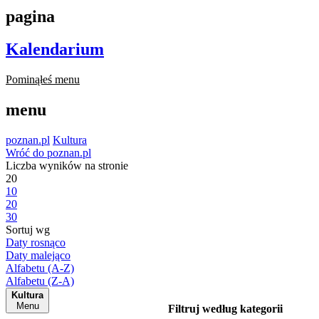
pagina
Kalendarium
Pominąłeś menu
menu
poznan.pl
Kultura
Wróć do poznan.pl
Liczba wyników na stronie
20
10
20
30
Sortuj wg
Daty rosnąco
Daty malejąco
Alfabetu (A-Z)
Alfabetu (Z-A)
Kultura
Menu
Filtruj według kategorii