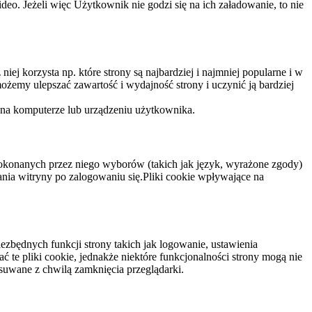
eo. Jeżeli więc Użytkownik nie godzi się na ich załadowanie, to nie
niej korzysta np. które strony są najbardziej i najmniej popularne i w
żemy ulepszać zawartość i wydajność strony i uczynić ją bardziej
 na komputerze lub urządzeniu użytkownika.
dokonanych przez niego wyborów (takich jak język, wyrażone zgody)
wania witryny po zalogowaniu się.Pliki cookie wpływające na
ezbędnych funkcji strony takich jak logowanie, ustawienia
 te pliki cookie, jednakże niektóre funkcjonalności strony mogą nie
suwane z chwilą zamknięcia przeglądarki.