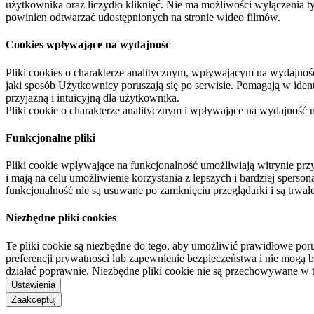
użytkownika oraz liczydło kliknięć. Nie ma możliwości wyłączenia t
powinien odtwarzać udostępnionych na stronie wideo filmów.
Cookies wpływające na wydajność
Pliki cookies o charakterze analitycznym, wpływającym na wydajność zb
jaki sposób Użytkownicy poruszają się po serwisie. Pomagają w ide
przyjazną i intuicyjną dla użytkownika.
Pliki cookie o charakterze analitycznym i wpływające na wydajność
Funkcjonalne pliki
Pliki cookie wpływające na funkcjonalność umożliwiają witrynie p
i mają na celu umożliwienie korzystania z lepszych i bardziej sperso
funkcjonalność nie są usuwane po zamknięciu przeglądarki i są trw
Niezbędne pliki cookies
Te pliki cookie są niezbędne do tego, aby umożliwić prawidłowe poru
preferencji prywatności lub zapewnienie bezpieczeństwa i nie mogą b
działać poprawnie. Niezbędne pliki cookie nie są przechowywane w 
Ustawienia
Zaakceptuj