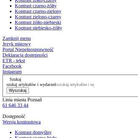
Kontrast żółto-czarny
Kontrast czarno-żółty
Kontrast czarno-zielony
Kontrast zielono-czarny
Kontrast żółto-niebieski
Kontrast niebiesko-żółty
Zamknij menu
Język migowy
Portal Niepełnosprawność
Deklaracja dostępności
ETR - tekst
Facebook
Instagram
Szukaj
szukaj artykułów i wydarzeń
Wyszukaj
Linia miasta Poznań
61 646 33 44
Dostępność
Wersja kontrastowa
Kontrast domyślny
Kontrast czarno-biały