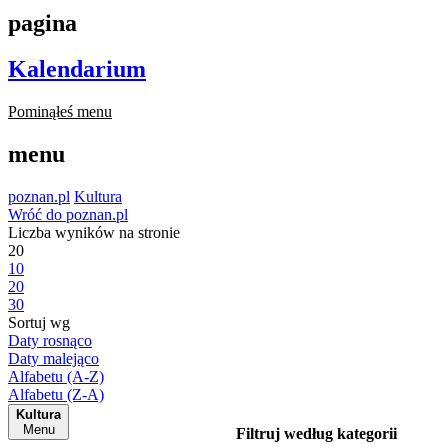
pagina
Kalendarium
Pominąłeś menu
menu
poznan.pl
Kultura
Wróć do poznan.pl
Liczba wyników na stronie
20
10
20
30
Sortuj wg
Daty rosnąco
Daty malejąco
Alfabetu (A-Z)
Alfabetu (Z-A)
Kultura
Menu
Filtruj według kategorii