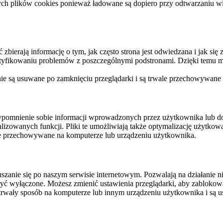
ych plików cookies ponieważ ładowane są dopiero przy odtwarzaniu wid
ierają informację o tym, jak często strona jest odwiedzana i jak się z 
ntyfikowaniu problemów z poszczególnymi podstronami. Dzięki temu mo
 nie są usuwane po zamknięciu przeglądarki i są trwale przechowywane
rzypomnienie sobie informacji wprowadzonych przez użytkownika lub 
nalizowanych funkcji. Pliki te umożliwiają także optymalizację użytko
ale przechowywane na komputerze lub urządzeniu użytkownika.
szanie się po naszym serwisie internetowym. Pozwalają na działanie ni
yć wyłączone. Możesz zmienić ustawienia przeglądarki, aby zablokować
trwały sposób na komputerze lub innym urządzeniu użytkownika i są u