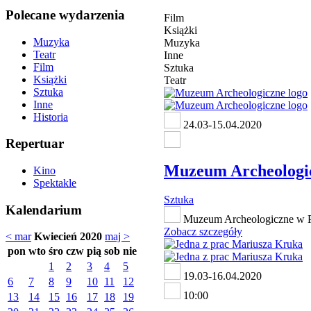
Polecane wydarzenia
Film
Książki
Muzyka
Muzyka
Teatr
Inne
Film
Sztuka
Książki
Teatr
Sztuka
Inne
Historia
24.03-15.04.2020
Repertuar
Muzeum Archeologicz
Kino
Spektakle
Sztuka
Kalendarium
Muzeum Archeologiczne w Po
Zobacz szczegóły
< mar
Kwiecień 2020
maj >
pon
wto
śro
czw
pią
sob
nie
1
2
3
4
5
19.03-16.04.2020
6
7
8
9
10
11
12
10:00
13
14
15
16
17
18
19