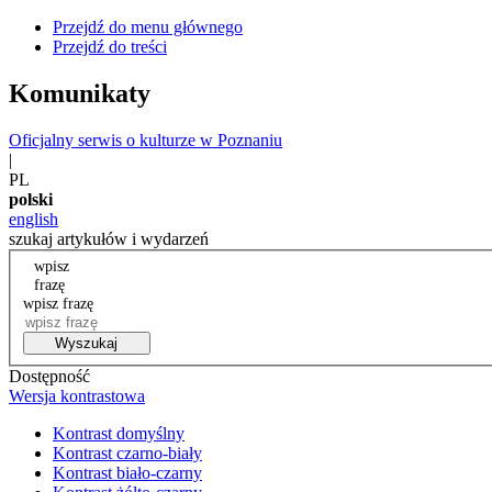
Przejdź do menu głównego
Przejdź do treści
Komunikaty
Oficjalny serwis o kulturze w Poznaniu
|
PL
polski
english
szukaj artykułów i wydarzeń
wpisz
frazę
wpisz frazę
Wyszukaj
Dostępność
Wersja kontrastowa
Kontrast domyślny
Kontrast czarno-biały
Kontrast biało-czarny