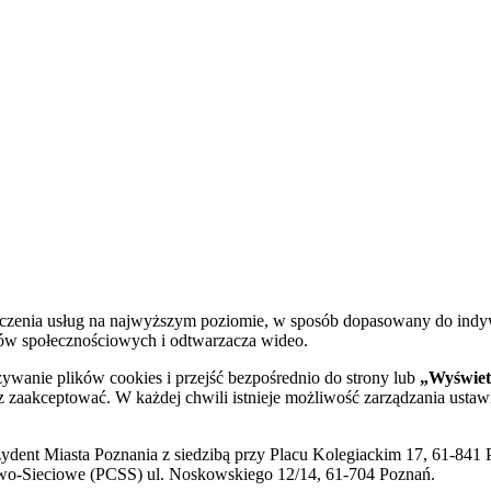
dczenia usług na najwyższym poziomie, w sposób dopasowany do indy
diów społecznościowych i odtwarzacza wideo.
żywanie plików cookies i przejść bezpośrednio do strony lub
„Wyświetl
sz zaakceptować. W każdej chwili istnieje możliwość zarządzania ustaw
ent Miasta Poznania z siedzibą przy Placu Kolegiackim 17, 61-841 P
o-Sieciowe (PCSS) ul. Noskowskiego 12/14, 61-704 Poznań.