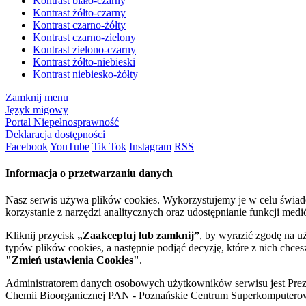
Kontrast biało-czarny
Kontrast żółto-czarny
Kontrast czarno-żółty
Kontrast czarno-zielony
Kontrast zielono-czarny
Kontrast żółto-niebieski
Kontrast niebiesko-żółty
Zamknij menu
Język migowy
Portal Niepełnosprawność
Deklaracja dostępności
Facebook
YouTube
Tik Tok
Instagram
RSS
Informacja o przetwarzaniu danych
Nasz serwis używa plików cookies. Wykorzystujemy je w celu świa
korzystanie z narzędzi analitycznych oraz udostępnianie funkcji me
Kliknij przycisk
„Zaakceptuj lub zamknij”
, by wyrazić zgodę na u
typów plików cookies, a następnie podjąć decyzję, które z nich chce
"Zmień ustawienia Cookies"
.
Administratorem danych osobowych użytkowników serwisu jest Prezyd
Chemii Bioorganicznej PAN - Poznańskie Centrum Superkomputerow