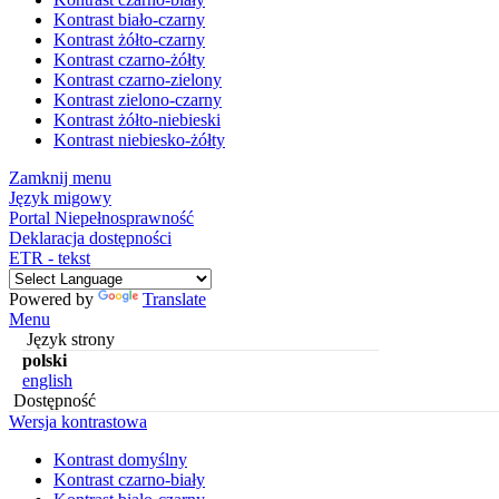
Kontrast biało-czarny
Kontrast żółto-czarny
Kontrast czarno-żółty
Kontrast czarno-zielony
Kontrast zielono-czarny
Kontrast żółto-niebieski
Kontrast niebiesko-żółty
Zamknij menu
Język migowy
Portal Niepełnosprawność
Deklaracja dostępności
ETR - tekst
Powered by
Translate
Menu
Język strony
polski
english
Dostępność
Wersja kontrastowa
Kontrast domyślny
Kontrast czarno-biały