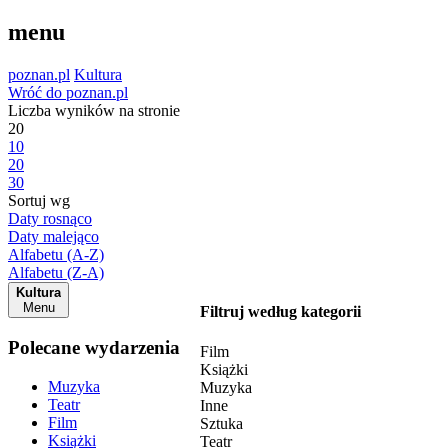
menu
poznan.pl
Kultura
Wróć do poznan.pl
Liczba wyników na stronie
20
10
20
30
Sortuj wg
Daty rosnąco
Daty malejąco
Alfabetu (A-Z)
Alfabetu (Z-A)
Kultura
Menu
Filtruj według kategorii
Polecane wydarzenia
Film
Książki
Muzyka
Muzyka
Teatr
Inne
Film
Sztuka
Książki
Teatr