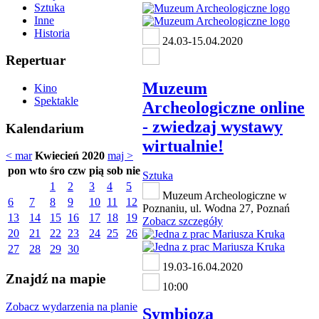
Sztuka
Inne
Historia
24.03-15.04.2020
Repertuar
Muzeum
Kino
Spektakle
Archeologiczne online
- zwiedzaj wystawy
Kalendarium
wirtualnie!
< mar
Kwiecień 2020
maj >
pon
wto
śro
czw
pią
sob
nie
Sztuka
1
2
3
4
5
Muzeum Archeologiczne w
6
7
8
9
10
11
12
Poznaniu, ul. Wodna 27, Poznań
13
14
15
16
17
18
19
Zobacz szczegóły
20
21
22
23
24
25
26
27
28
29
30
19.03-16.04.2020
Znajdź na mapie
10:00
Zobacz wydarzenia na planie
Symbioza