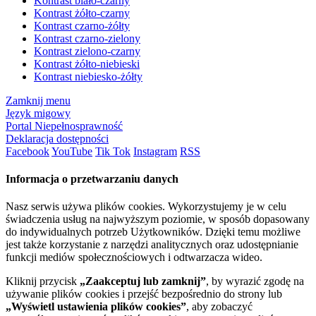
Kontrast biało-czarny
Kontrast żółto-czarny
Kontrast czarno-żółty
Kontrast czarno-zielony
Kontrast zielono-czarny
Kontrast żółto-niebieski
Kontrast niebiesko-żółty
Zamknij menu
Język migowy
Portal Niepełnosprawność
Deklaracja dostępności
Facebook
YouTube
Tik Tok
Instagram
RSS
Informacja o przetwarzaniu danych
Nasz serwis używa plików cookies. Wykorzystujemy je w celu
świadczenia usług na najwyższym poziomie, w sposób dopasowany
do indywidualnych potrzeb Użytkowników. Dzięki temu możliwe
jest także korzystanie z narzędzi analitycznych oraz udostępnianie
funkcji mediów społecznościowych i odtwarzacza wideo.
Kliknij przycisk
„Zaakceptuj lub zamknij”
, by wyrazić zgodę na
używanie plików cookies i przejść bezpośrednio do strony lub
„Wyświetl ustawienia plików cookies”
, aby zobaczyć