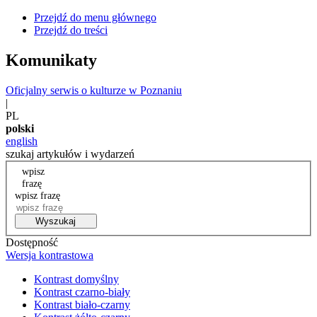
Przejdź do menu głównego
Przejdź do treści
Komunikaty
Oficjalny serwis o kulturze w Poznaniu
|
PL
polski
english
szukaj artykułów i wydarzeń
wpisz
frazę
wpisz frazę
Wyszukaj
Dostępność
Wersja kontrastowa
Kontrast domyślny
Kontrast czarno-biały
Kontrast biało-czarny