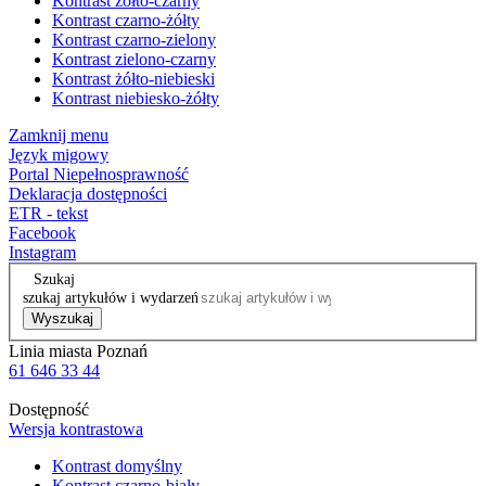
Kontrast żółto-czarny
Kontrast czarno-żółty
Kontrast czarno-zielony
Kontrast zielono-czarny
Kontrast żółto-niebieski
Kontrast niebiesko-żółty
Zamknij menu
Język migowy
Portal Niepełnosprawność
Deklaracja dostępności
ETR - tekst
Facebook
Instagram
Szukaj
szukaj artykułów i wydarzeń
Wyszukaj
Linia miasta Poznań
61 646 33 44
Dostępność
Wersja kontrastowa
Kontrast domyślny
Kontrast czarno-biały