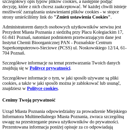
szczegółowy opis typów plików cookies, a następnie podjąć
decyzję, które z nich chcesz zaakceptować. W każdej chwili istnieje
możliwość zarządzania ustawieniami plików cookies - w stopce
strony umieściliśmy link do
"Zmień ustawienia Cookies"
.
Administratorem danych osobowych użytkowników serwisu jest
Prezydent Miasta Poznania z siedzibą przy Placu Kolegiackim 17,
61-841 Poznań, natomiast podmiotem przetwarzającym dane jest
Instytut Chemii Bioorganicznej PAN - Poznańskie Centrum
Superkomputerowo-Sieciowe (PCSS) ul. Noskowskiego 12/14, 61-
704 Poznań.
Szczegółowe informacje na temat przetwarzania Twoich danych
znajdują się w
Polityce prywatności
.
Szczegółowe informacje o tym, w jaki sposób używane są pliki
cookies, a także w jaki sposób można je zablokować lub usunąć,
znajdziesz w
Polityce cookies
.
Cenimy Twoją prywatność
Urząd Miasta Poznania odpowiedzialny za prowadzenie Miejskiego
Informatora Multimedialnego Miasta Poznania, zwraca szczególną
uwagę na przestrzeganie prawa użytkowników do prywatności.
Prezentowana informacja poniżej opisuje za co odpowiadają