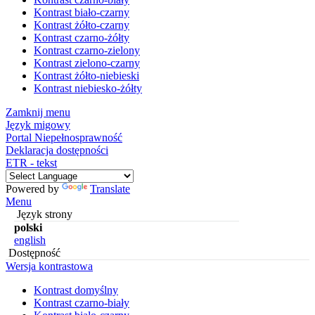
Kontrast biało-czarny
Kontrast żółto-czarny
Kontrast czarno-żółty
Kontrast czarno-zielony
Kontrast zielono-czarny
Kontrast żółto-niebieski
Kontrast niebiesko-żółty
Zamknij menu
Język migowy
Portal Niepełnosprawność
Deklaracja dostępności
ETR - tekst
Powered by
Translate
Menu
Język strony
polski
english
Dostępność
Wersja kontrastowa
Kontrast domyślny
Kontrast czarno-biały