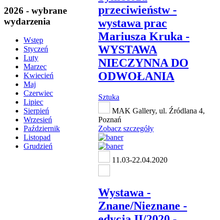
przeciwieństw -
2026 - wybrane
wydarzenia
wystawa prac
Mariusza Kruka -
Wstęp
WYSTAWA
Styczeń
Luty
NIECZYNNA DO
Marzec
ODWOŁANIA
Kwiecień
Maj
Czerwiec
Sztuka
Lipiec
MAK Gallery, ul. Źródlana 4,
Sierpień
Poznań
Wrzesień
Zobacz szczegóły
Październik
Listopad
Grudzień
11.03-22.04.2020
Wystawa -
Znane/Nieznane -
edycja II/2020 -