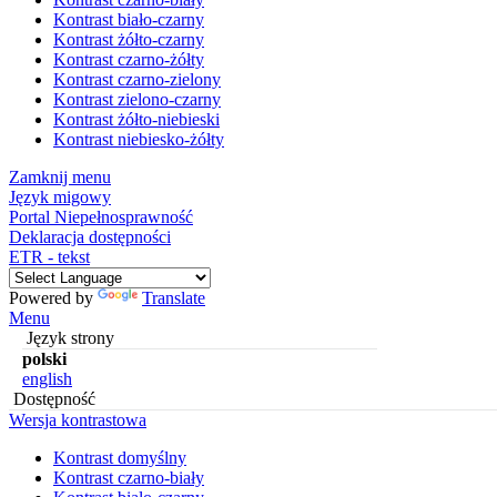
Kontrast biało-czarny
Kontrast żółto-czarny
Kontrast czarno-żółty
Kontrast czarno-zielony
Kontrast zielono-czarny
Kontrast żółto-niebieski
Kontrast niebiesko-żółty
Zamknij menu
Język migowy
Portal Niepełnosprawność
Deklaracja dostępności
ETR - tekst
Powered by
Translate
Menu
Język strony
polski
english
Dostępność
Wersja kontrastowa
Kontrast domyślny
Kontrast czarno-biały