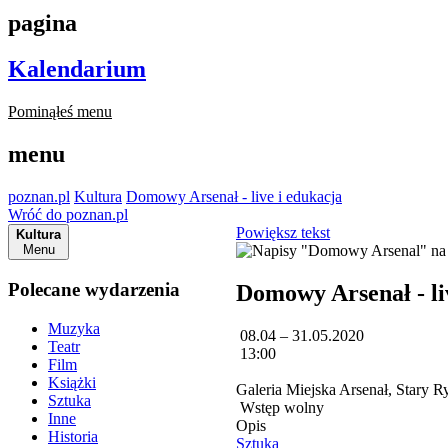
pagina
Kalendarium
Pominąłeś menu
menu
poznan.pl
Kultura
Domowy Arsenał - live i edukacja
Wróć do poznan.pl
Powiększ tekst
Kultura
Menu
Polecane wydarzenia
Domowy Arsenał - li
Muzyka
08.04 – 31.05.2020
Teatr
13:00
Film
Książki
Galeria Miejska Arsenał, Stary 
Sztuka
Wstęp wolny
Inne
Opis
Historia
Sztuka