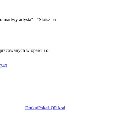
 martwy artysta" i "Stoisz na
 opracowanych w oparciu o
1240
Drukuj
Pokaż QR kod