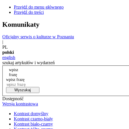
Przejdź do menu głównego
Przejdź do treści
Komunikaty
Oficjalny serwis o kulturze w Poznaniu
|
PL
polski
english
szukaj artykułów i wydarzeń
wpisz
frazę
wpisz frazę
Wyszukaj
Dostępność
Wersja kontrastowa
Kontrast domyślny
Kontrast czarno-biały
Kontrast biało-czarny