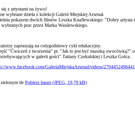
 się z artystami na żywo!
e wybrane dzieła z kolekcji Galerii Miejskiej Arsenał.
ietnia pokazem dwóch filmów Leszka Knaflewskiego: "Dobry artysta to
 wybranych prac przez Marka Wasilewskiego.
zatorzy zapraszają na cotygodniowy cykl edukacyjny.
 część "Ćwiczeń z tworzenia" pt. "Jak to jest być muszką owocówką?"
przebywających w galerii gości" Tatiany Czekalskiej i Leszka Golca.
tp://www.facebook.com/GaleriaMiejskaArsenal/videos/270445249644
Pobierz baner (JPEG, 19,79 kB)