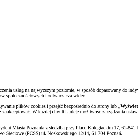
dczenia usług na najwyższym poziomie, w sposób dopasowany do indy
diów społecznościowych i odtwarzacza wideo.
żywanie plików cookies i przejść bezpośrednio do strony lub
„Wyświetl
sz zaakceptować. W każdej chwili istnieje możliwość zarządzania ustaw
ent Miasta Poznania z siedzibą przy Placu Kolegiackim 17, 61-841 P
o-Sieciowe (PCSS) ul. Noskowskiego 12/14, 61-704 Poznań.