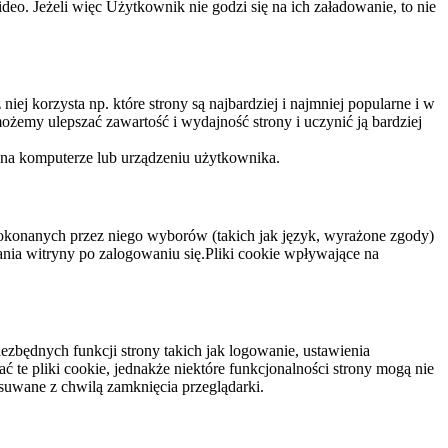
eo. Jeżeli więc Użytkownik nie godzi się na ich załadowanie, to nie
niej korzysta np. które strony są najbardziej i najmniej popularne i w
żemy ulepszać zawartość i wydajność strony i uczynić ją bardziej
 na komputerze lub urządzeniu użytkownika.
dokonanych przez niego wyborów (takich jak język, wyrażone zgody)
wania witryny po zalogowaniu się.Pliki cookie wpływające na
ezbędnych funkcji strony takich jak logowanie, ustawienia
 te pliki cookie, jednakże niektóre funkcjonalności strony mogą nie
suwane z chwilą zamknięcia przeglądarki.