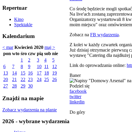
Repertuar
Co środę będziecie mogli spotkać
Na live'ach zostaną zaprezentowan
Organizatorzy wystartowali 8 kw
Kino
moim miejscu" oraz omówieniem
Spektakle
Zobacz na
FB wydarzenia
.
Kalendarium
Z kolei w każdy czwartek organi
< mar
Kwiecień 2020
maj >
Już dzisiaj otrzymacie pierwszą
pon
wto
śro
czw
pią
sob
nie
wystawę "Catering dla najdłużej 
1
2
3
4
5
Link do oprowadzania online:
ht
6
7
8
9
10
11
12
13
14
15
16
17
18
19
Baner
20
21
22
23
24
25
26
Podziel się
27
28
29
30
facebook
twitter
Znajdź na mapie
linkedin
Zobacz wydarzenia na planie
Do góry
2026 - wybrane wydarzenia