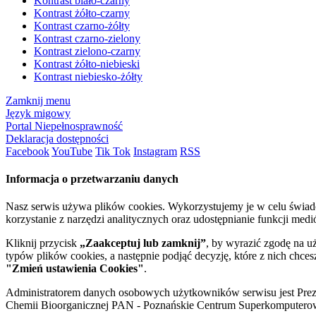
Kontrast biało-czarny
Kontrast żółto-czarny
Kontrast czarno-żółty
Kontrast czarno-zielony
Kontrast zielono-czarny
Kontrast żółto-niebieski
Kontrast niebiesko-żółty
Zamknij menu
Język migowy
Portal Niepełnosprawność
Deklaracja dostępności
Facebook
YouTube
Tik Tok
Instagram
RSS
Informacja o przetwarzaniu danych
Nasz serwis używa plików cookies. Wykorzystujemy je w celu świa
korzystanie z narzędzi analitycznych oraz udostępnianie funkcji me
Kliknij przycisk
„Zaakceptuj lub zamknij”
, by wyrazić zgodę na u
typów plików cookies, a następnie podjąć decyzję, które z nich chce
"Zmień ustawienia Cookies"
.
Administratorem danych osobowych użytkowników serwisu jest Prezyd
Chemii Bioorganicznej PAN - Poznańskie Centrum Superkomputerow