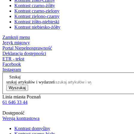
Kontrast żółto-czarny
Kontrast czarno-żółty
Kontrast czarno-zielony
Kontrast zielono-czarny
Kontrast żółto-niebieski
Kontrast niebiesko-żółty
Zamknij menu
Język migowy
Portal Niepełnosprawność
Deklaracja dostępności
ETR - tekst
Facebook
Instagram
Szukaj
szukaj artykułów i wydarzeń
Wyszukaj
Linia miasta Poznań
61 646 33 44
Dostępność
Wersja kontrastowa
Kontrast domyślny
Kontrast czarno-biały