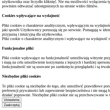
użytkownika oraz liczydło kliknięć. Nie ma możliwości wyłączenia t
powinien odtwarzać udostępnionych na stronie wideo filmów.
Cookies wpływające na wydajność
Pliki cookies o charakterze analitycznym, wpływającym na wydajność zb
jaki sposób Użytkownicy poruszają się po serwisie. Pomagają w ide
przyjazną i intuicyjną dla użytkownika.
Pliki cookie o charakterze analitycznym i wpływające na wydajność
Funkcjonalne pliki
Pliki cookie wpływające na funkcjonalność umożliwiają witrynie p
i mają na celu umożliwienie korzystania z lepszych i bardziej sperso
funkcjonalność nie są usuwane po zamknięciu przeglądarki i są trw
Niezbędne pliki cookies
Te pliki cookie są niezbędne do tego, aby umożliwić prawidłowe poru
preferencji prywatności lub zapewnienie bezpieczeństwa i nie mogą b
działać poprawnie. Niezbędne pliki cookie nie są przechowywane w 
Ustawienia
Zaakceptuj