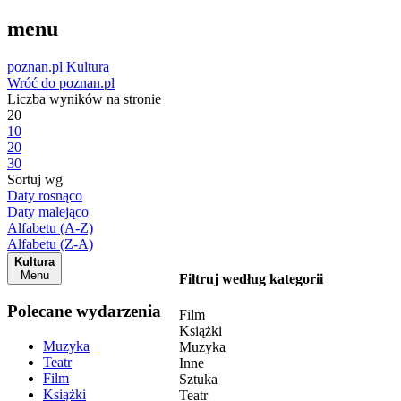
menu
poznan.pl
Kultura
Wróć do poznan.pl
Liczba wyników na stronie
20
10
20
30
Sortuj wg
Daty rosnąco
Daty malejąco
Alfabetu (A-Z)
Alfabetu (Z-A)
Kultura
Menu
Filtruj według kategorii
Polecane wydarzenia
Film
Książki
Muzyka
Muzyka
Teatr
Inne
Film
Sztuka
Książki
Teatr