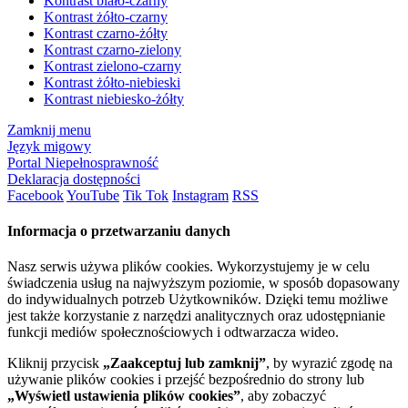
Kontrast biało-czarny
Kontrast żółto-czarny
Kontrast czarno-żółty
Kontrast czarno-zielony
Kontrast zielono-czarny
Kontrast żółto-niebieski
Kontrast niebiesko-żółty
Zamknij menu
Język migowy
Portal Niepełnosprawność
Deklaracja dostępności
Facebook
YouTube
Tik Tok
Instagram
RSS
Informacja o przetwarzaniu danych
Nasz serwis używa plików cookies. Wykorzystujemy je w celu
świadczenia usług na najwyższym poziomie, w sposób dopasowany
do indywidualnych potrzeb Użytkowników. Dzięki temu możliwe
jest także korzystanie z narzędzi analitycznych oraz udostępnianie
funkcji mediów społecznościowych i odtwarzacza wideo.
Kliknij przycisk
„Zaakceptuj lub zamknij”
, by wyrazić zgodę na
używanie plików cookies i przejść bezpośrednio do strony lub
„Wyświetl ustawienia plików cookies”
, aby zobaczyć