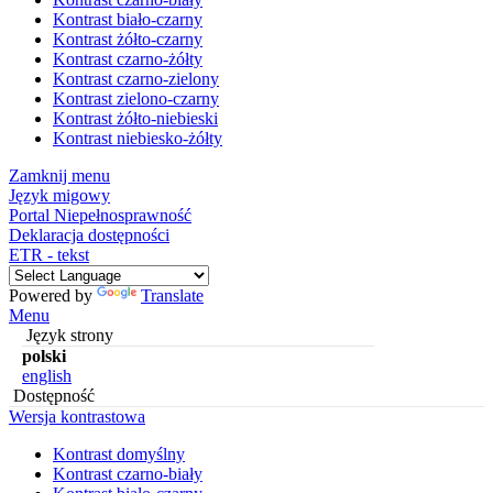
Kontrast biało-czarny
Kontrast żółto-czarny
Kontrast czarno-żółty
Kontrast czarno-zielony
Kontrast zielono-czarny
Kontrast żółto-niebieski
Kontrast niebiesko-żółty
Zamknij menu
Język migowy
Portal Niepełnosprawność
Deklaracja dostępności
ETR - tekst
Powered by
Translate
Menu
Język strony
polski
english
Dostępność
Wersja kontrastowa
Kontrast domyślny
Kontrast czarno-biały