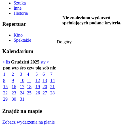
Sztuka
Inne
Historia
Nie znaleziono wydarzeń
spełniających podane kryteria.
Repertuar
Kino
Spektakle
Do góry
Kalendarium
< lis
Grudzień 2025
sty >
pon
wto
śro
czw
pią
sob
nie
1
2
3
4
5
6
7
8
9
10
11
12
13
14
15
16
17
18
19
20
21
22
23
24
25
26
27
28
29
30
31
Znajdź na mapie
Zobacz wydarzenia na planie