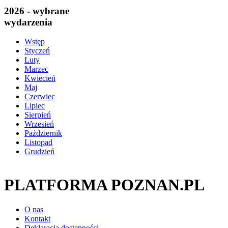
2026 - wybrane
wydarzenia
Wstęp
Styczeń
Luty
Marzec
Kwiecień
Maj
Czerwiec
Lipiec
Sierpień
Wrzesień
Październik
Listopad
Grudzień
PLATFORMA POZNAN.PL
O nas
Kontakt
Deklaracja dostępności