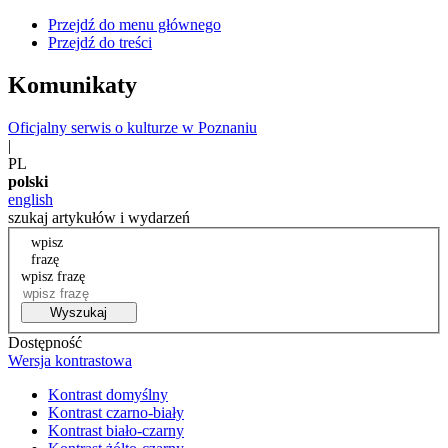
Przejdź do menu głównego
Przejdź do treści
Komunikaty
Oficjalny serwis o kulturze w Poznaniu
|
PL
polski
english
szukaj artykułów i wydarzeń
wpisz
frazę
wpisz frazę
Wyszukaj
Dostępność
Wersja kontrastowa
Kontrast domyślny
Kontrast czarno-biały
Kontrast biało-czarny