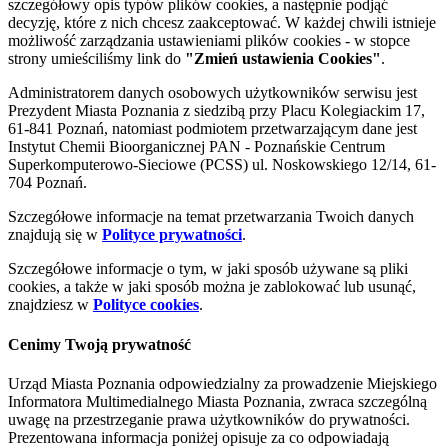
szczegółowy opis typów plików cookies, a następnie podjąć
decyzję, które z nich chcesz zaakceptować. W każdej chwili istnieje
możliwość zarządzania ustawieniami plików cookies - w stopce
strony umieściliśmy link do
"Zmień ustawienia Cookies"
.
Administratorem danych osobowych użytkowników serwisu jest
Prezydent Miasta Poznania z siedzibą przy Placu Kolegiackim 17,
61-841 Poznań, natomiast podmiotem przetwarzającym dane jest
Instytut Chemii Bioorganicznej PAN - Poznańskie Centrum
Superkomputerowo-Sieciowe (PCSS) ul. Noskowskiego 12/14, 61-
704 Poznań.
Szczegółowe informacje na temat przetwarzania Twoich danych
znajdują się w
Polityce prywatności
.
Szczegółowe informacje o tym, w jaki sposób używane są pliki
cookies, a także w jaki sposób można je zablokować lub usunąć,
znajdziesz w
Polityce cookies
.
Cenimy Twoją prywatność
Urząd Miasta Poznania odpowiedzialny za prowadzenie Miejskiego
Informatora Multimedialnego Miasta Poznania, zwraca szczególną
uwagę na przestrzeganie prawa użytkowników do prywatności.
Prezentowana informacja poniżej opisuje za co odpowiadają