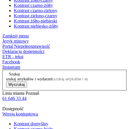
Kontrast żółto-czarny
Kontrast czarno-żółty
Kontrast czarno-zielony
Kontrast zielono-czarny
Kontrast żółto-niebieski
Kontrast niebiesko-żółty
Zamknij menu
Język migowy
Portal Niepełnosprawność
Deklaracja dostępności
ETR - tekst
Facebook
Instagram
Szukaj
szukaj artykułów i wydarzeń
Wyszukaj
Linia miasta Poznań
61 646 33 44
Dostępność
Wersja kontrastowa
Kontrast domyślny
Kontrast czarno-biały