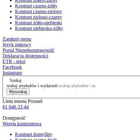
Kontrast żółto-czarny
Kontrast czarno-żółty
Kontrast czarno-zielony
Kontrast zielono-czarny
Kontrast żółto-niebieski
Kontrast niebiesko-żółty
Zamknij menu
Język migowy
Portal Niepełnosprawność
Deklaracja dostępności
ETR - tekst
Facebook
Instagram
Szukaj
szukaj artykułów i wydarzeń
Wyszukaj
Linia miasta Poznań
61 646 33 44
Dostępność
Wersja kontrastowa
Kontrast domyślny
Kontrast czarno-biały