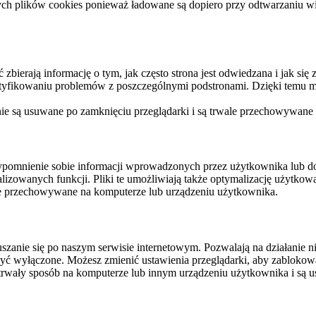
ych plików cookies ponieważ ładowane są dopiero przy odtwarzaniu wid
ierają informację o tym, jak często strona jest odwiedzana i jak się z 
ntyfikowaniu problemów z poszczególnymi podstronami. Dzięki temu mo
 nie są usuwane po zamknięciu przeglądarki i są trwale przechowywane
rzypomnienie sobie informacji wprowadzonych przez użytkownika lub 
nalizowanych funkcji. Pliki te umożliwiają także optymalizację użytko
ale przechowywane na komputerze lub urządzeniu użytkownika.
szanie się po naszym serwisie internetowym. Pozwalają na działanie ni
yć wyłączone. Możesz zmienić ustawienia przeglądarki, aby zablokować
trwały sposób na komputerze lub innym urządzeniu użytkownika i są u