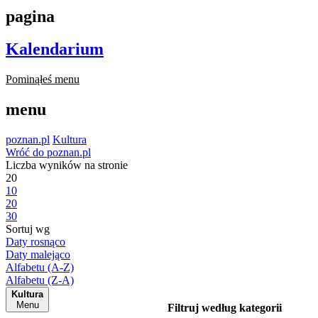
pagina
Kalendarium
Pominąłeś menu
menu
poznan.pl
Kultura
Wróć do poznan.pl
Liczba wyników na stronie
20
10
20
30
Sortuj wg
Daty rosnąco
Daty malejąco
Alfabetu (A-Z)
Alfabetu (Z-A)
Kultura
Menu
Filtruj według kategorii