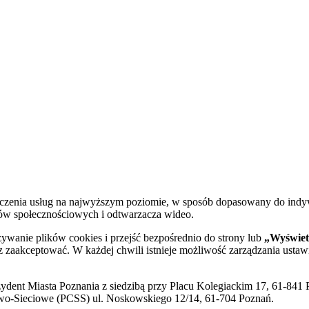
dczenia usług na najwyższym poziomie, w sposób dopasowany do indy
diów społecznościowych i odtwarzacza wideo.
żywanie plików cookies i przejść bezpośrednio do strony lub
„Wyświetl
sz zaakceptować. W każdej chwili istnieje możliwość zarządzania ustaw
ent Miasta Poznania z siedzibą przy Placu Kolegiackim 17, 61-841 P
o-Sieciowe (PCSS) ul. Noskowskiego 12/14, 61-704 Poznań.