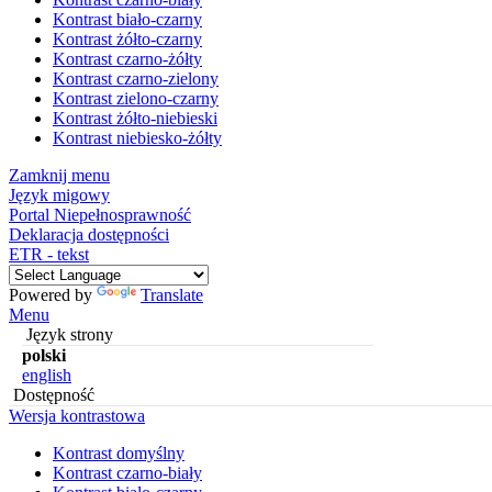
Kontrast biało-czarny
Kontrast żółto-czarny
Kontrast czarno-żółty
Kontrast czarno-zielony
Kontrast zielono-czarny
Kontrast żółto-niebieski
Kontrast niebiesko-żółty
Zamknij menu
Język migowy
Portal Niepełnosprawność
Deklaracja dostępności
ETR - tekst
Powered by
Translate
Menu
Język strony
polski
english
Dostępność
Wersja kontrastowa
Kontrast domyślny
Kontrast czarno-biały