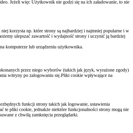
eo. Jeżeli więc Użytkownik nie godzi się na ich załadowanie, to nie
niej korzysta np. które strony są najbardziej i najmniej popularne i w
żemy ulepszać zawartość i wydajność strony i uczynić ją bardziej
 na komputerze lub urządzeniu użytkownika.
dokonanych przez niego wyborów (takich jak język, wyrażone zgody)
wania witryny po zalogowaniu się.Pliki cookie wpływające na
ezbędnych funkcji strony takich jak logowanie, ustawienia
 te pliki cookie, jednakże niektóre funkcjonalności strony mogą nie
suwane z chwilą zamknięcia przeglądarki.