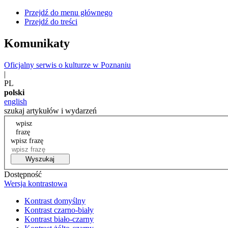
Przejdź do menu głównego
Przejdź do treści
Komunikaty
Oficjalny serwis o kulturze w Poznaniu
|
PL
polski
english
szukaj artykułów i wydarzeń
wpisz
frazę
wpisz frazę
Wyszukaj
Dostępność
Wersja kontrastowa
Kontrast domyślny
Kontrast czarno-biały
Kontrast biało-czarny