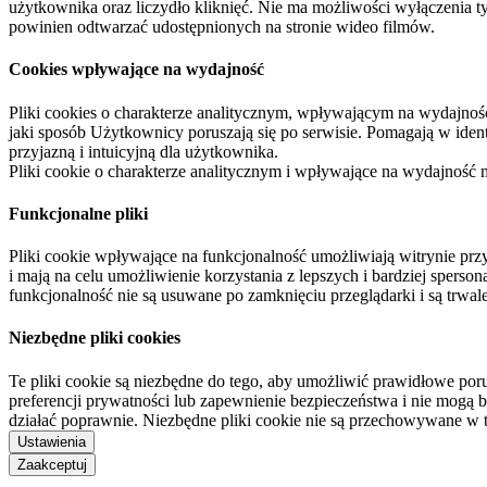
użytkownika oraz liczydło kliknięć. Nie ma możliwości wyłączenia t
powinien odtwarzać udostępnionych na stronie wideo filmów.
Cookies wpływające na wydajność
Pliki cookies o charakterze analitycznym, wpływającym na wydajność zb
jaki sposób Użytkownicy poruszają się po serwisie. Pomagają w ide
przyjazną i intuicyjną dla użytkownika.
Pliki cookie o charakterze analitycznym i wpływające na wydajność
Funkcjonalne pliki
Pliki cookie wpływające na funkcjonalność umożliwiają witrynie p
i mają na celu umożliwienie korzystania z lepszych i bardziej sperso
funkcjonalność nie są usuwane po zamknięciu przeglądarki i są trw
Niezbędne pliki cookies
Te pliki cookie są niezbędne do tego, aby umożliwić prawidłowe poru
preferencji prywatności lub zapewnienie bezpieczeństwa i nie mogą b
działać poprawnie. Niezbędne pliki cookie nie są przechowywane w 
Ustawienia
Zaakceptuj