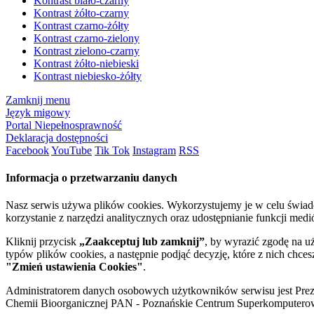
Kontrast biało-czarny
Kontrast żółto-czarny
Kontrast czarno-żółty
Kontrast czarno-zielony
Kontrast zielono-czarny
Kontrast żółto-niebieski
Kontrast niebiesko-żółty
Zamknij menu
Język migowy
Portal Niepełnosprawność
Deklaracja dostępności
Facebook
YouTube
Tik Tok
Instagram
RSS
Informacja o przetwarzaniu danych
Nasz serwis używa plików cookies. Wykorzystujemy je w celu świa
korzystanie z narzędzi analitycznych oraz udostępnianie funkcji me
Kliknij przycisk
„Zaakceptuj lub zamknij”
, by wyrazić zgodę na u
typów plików cookies, a następnie podjąć decyzję, które z nich chce
"Zmień ustawienia Cookies"
.
Administratorem danych osobowych użytkowników serwisu jest Prezyd
Chemii Bioorganicznej PAN - Poznańskie Centrum Superkomputerow