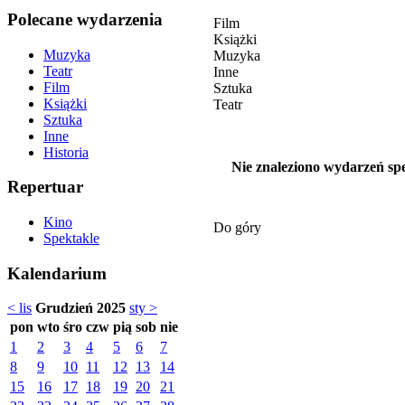
Polecane wydarzenia
Film
Książki
Muzyka
Muzyka
Teatr
Inne
Film
Sztuka
Książki
Teatr
Sztuka
Inne
Historia
Nie znaleziono wydarzeń spe
Repertuar
Kino
Do góry
Spektakle
Kalendarium
< lis
Grudzień 2025
sty >
pon
wto
śro
czw
pią
sob
nie
1
2
3
4
5
6
7
8
9
10
11
12
13
14
15
16
17
18
19
20
21