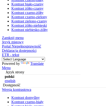
Kontrast biało-czarny
Kontrast żółto-czarny
Kontrast czarno-żółty
Kontrast czarno-zielony
Kontrast zielono-czarny
Kontrast żółto-niebieski
Kontrast niebiesko-żółty
Zamknij menu
Język migowy
Portal Niepełnosprawność
Deklaracja dostępności
ETR - tekst
Powered by
Translate
Menu
Język strony
polski
english
Dostępność
Wersja kontrastowa
Kontrast domyślny
Kontrast czarno-biały