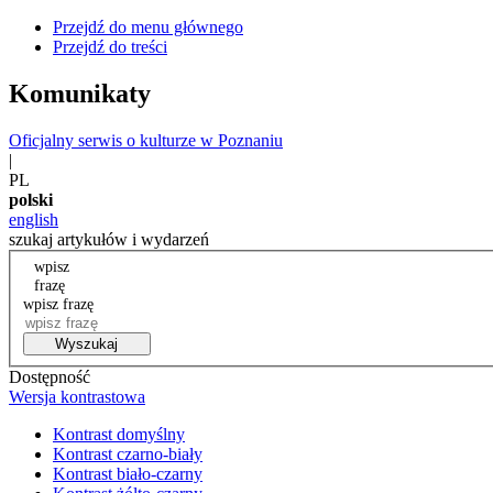
Przejdź do menu głównego
Przejdź do treści
Komunikaty
Oficjalny serwis o kulturze w Poznaniu
|
PL
polski
english
szukaj artykułów i wydarzeń
wpisz
frazę
wpisz frazę
Wyszukaj
Dostępność
Wersja kontrastowa
Kontrast domyślny
Kontrast czarno-biały
Kontrast biało-czarny