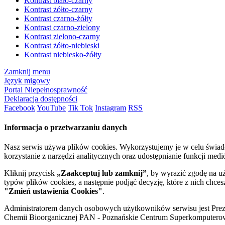
Kontrast biało-czarny
Kontrast żółto-czarny
Kontrast czarno-żółty
Kontrast czarno-zielony
Kontrast zielono-czarny
Kontrast żółto-niebieski
Kontrast niebiesko-żółty
Zamknij menu
Język migowy
Portal Niepełnosprawność
Deklaracja dostępności
Facebook
YouTube
Tik Tok
Instagram
RSS
Informacja o przetwarzaniu danych
Nasz serwis używa plików cookies. Wykorzystujemy je w celu świa
korzystanie z narzędzi analitycznych oraz udostępnianie funkcji me
Kliknij przycisk
„Zaakceptuj lub zamknij”
, by wyrazić zgodę na u
typów plików cookies, a następnie podjąć decyzję, które z nich chce
"Zmień ustawienia Cookies"
.
Administratorem danych osobowych użytkowników serwisu jest Prezyd
Chemii Bioorganicznej PAN - Poznańskie Centrum Superkomputerow