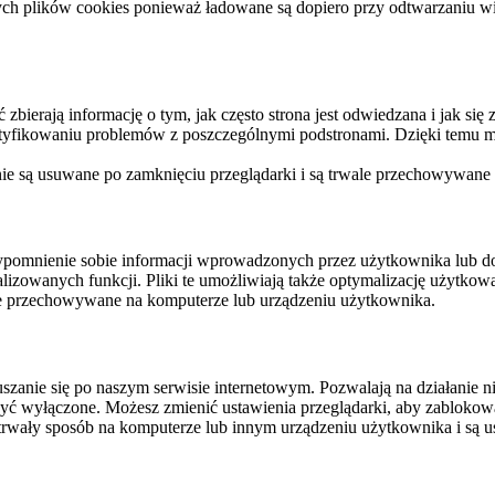
ych plików cookies ponieważ ładowane są dopiero przy odtwarzaniu wid
ierają informację o tym, jak często strona jest odwiedzana i jak się z 
ntyfikowaniu problemów z poszczególnymi podstronami. Dzięki temu mo
 nie są usuwane po zamknięciu przeglądarki i są trwale przechowywane
rzypomnienie sobie informacji wprowadzonych przez użytkownika lub 
nalizowanych funkcji. Pliki te umożliwiają także optymalizację użytko
ale przechowywane na komputerze lub urządzeniu użytkownika.
szanie się po naszym serwisie internetowym. Pozwalają na działanie ni
yć wyłączone. Możesz zmienić ustawienia przeglądarki, aby zablokować
trwały sposób na komputerze lub innym urządzeniu użytkownika i są u