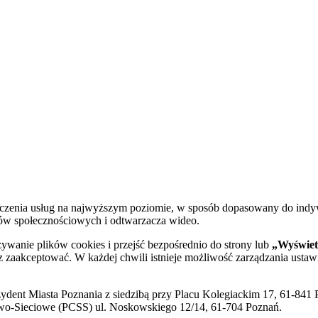
dczenia usług na najwyższym poziomie, w sposób dopasowany do indy
diów społecznościowych i odtwarzacza wideo.
żywanie plików cookies i przejść bezpośrednio do strony lub
„Wyświetl
sz zaakceptować. W każdej chwili istnieje możliwość zarządzania ustaw
ent Miasta Poznania z siedzibą przy Placu Kolegiackim 17, 61-841 P
o-Sieciowe (PCSS) ul. Noskowskiego 12/14, 61-704 Poznań.