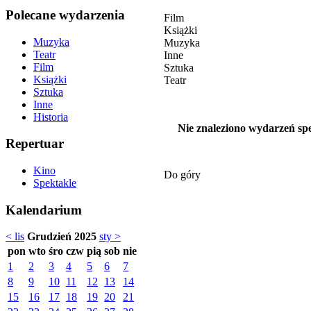
Polecane wydarzenia
Film
Książki
Muzyka
Muzyka
Teatr
Inne
Film
Sztuka
Książki
Teatr
Sztuka
Inne
Historia
Nie znaleziono wydarzeń spe
Repertuar
Kino
Do góry
Spektakle
Kalendarium
< lis
Grudzień 2025
sty >
pon
wto
śro
czw
pią
sob
nie
1
2
3
4
5
6
7
8
9
10
11
12
13
14
15
16
17
18
19
20
21