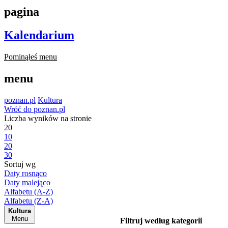
pagina
Kalendarium
Pominąłeś menu
menu
poznan.pl
Kultura
Wróć do poznan.pl
Liczba wyników na stronie
20
10
20
30
Sortuj wg
Daty rosnąco
Daty malejąco
Alfabetu (A-Z)
Alfabetu (Z-A)
Kultura
Menu
Filtruj według kategorii