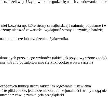
eo. Jeżeli więc Użytkownik nie godzi się na ich załadowanie, to nie
niej korzysta np. które strony są najbardziej i najmniej popularne i w
żemy ulepszać zawartość i wydajność strony i uczynić ją bardziej
 na komputerze lub urządzeniu użytkownika.
dokonanych przez niego wyborów (takich jak język, wyrażone zgody)
wania witryny po zalogowaniu się.Pliki cookie wpływające na
ezbędnych funkcji strony takich jak logowanie, ustawienia
 te pliki cookie, jednakże niektóre funkcjonalności strony mogą nie
suwane z chwilą zamknięcia przeglądarki.