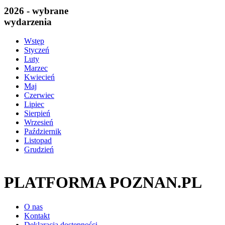
2026 - wybrane
wydarzenia
Wstęp
Styczeń
Luty
Marzec
Kwiecień
Maj
Czerwiec
Lipiec
Sierpień
Wrzesień
Październik
Listopad
Grudzień
PLATFORMA POZNAN.PL
O nas
Kontakt
Deklaracja dostępności