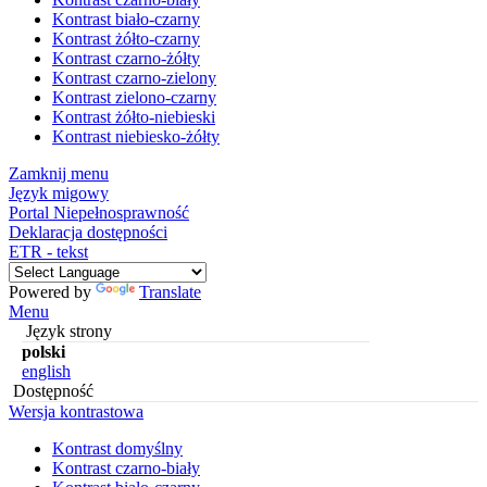
Kontrast biało-czarny
Kontrast żółto-czarny
Kontrast czarno-żółty
Kontrast czarno-zielony
Kontrast zielono-czarny
Kontrast żółto-niebieski
Kontrast niebiesko-żółty
Zamknij menu
Język migowy
Portal Niepełnosprawność
Deklaracja dostępności
ETR - tekst
Powered by
Translate
Menu
Język strony
polski
english
Dostępność
Wersja kontrastowa
Kontrast domyślny
Kontrast czarno-biały