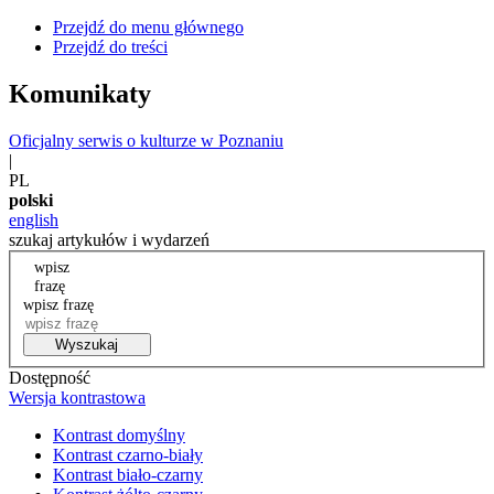
Przejdź do menu głównego
Przejdź do treści
Komunikaty
Oficjalny serwis o kulturze w Poznaniu
|
PL
polski
english
szukaj artykułów i wydarzeń
wpisz
frazę
wpisz frazę
Wyszukaj
Dostępność
Wersja kontrastowa
Kontrast domyślny
Kontrast czarno-biały
Kontrast biało-czarny