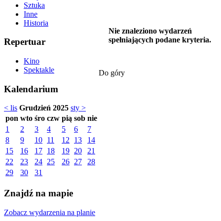
Sztuka
Inne
Historia
Nie znaleziono wydarzeń
spełniających podane kryteria.
Repertuar
Kino
Spektakle
Do góry
Kalendarium
< lis
Grudzień 2025
sty >
pon
wto
śro
czw
pią
sob
nie
1
2
3
4
5
6
7
8
9
10
11
12
13
14
15
16
17
18
19
20
21
22
23
24
25
26
27
28
29
30
31
Znajdź na mapie
Zobacz wydarzenia na planie