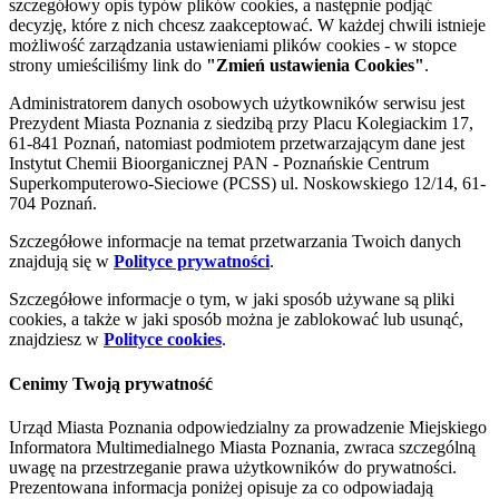
szczegółowy opis typów plików cookies, a następnie podjąć
decyzję, które z nich chcesz zaakceptować. W każdej chwili istnieje
możliwość zarządzania ustawieniami plików cookies - w stopce
strony umieściliśmy link do
"Zmień ustawienia Cookies"
.
Administratorem danych osobowych użytkowników serwisu jest
Prezydent Miasta Poznania z siedzibą przy Placu Kolegiackim 17,
61-841 Poznań, natomiast podmiotem przetwarzającym dane jest
Instytut Chemii Bioorganicznej PAN - Poznańskie Centrum
Superkomputerowo-Sieciowe (PCSS) ul. Noskowskiego 12/14, 61-
704 Poznań.
Szczegółowe informacje na temat przetwarzania Twoich danych
znajdują się w
Polityce prywatności
.
Szczegółowe informacje o tym, w jaki sposób używane są pliki
cookies, a także w jaki sposób można je zablokować lub usunąć,
znajdziesz w
Polityce cookies
.
Cenimy Twoją prywatność
Urząd Miasta Poznania odpowiedzialny za prowadzenie Miejskiego
Informatora Multimedialnego Miasta Poznania, zwraca szczególną
uwagę na przestrzeganie prawa użytkowników do prywatności.
Prezentowana informacja poniżej opisuje za co odpowiadają