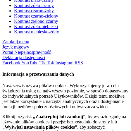
Kontrast biało-czarny
Kontrast żółto-czarny
Kontrast czarno-żółty
Kontrast czarno-zielony
Kontrast zielono-czarny
Kontrast żółto-niebieski
Kontrast niebiesko-żółty
Zamknij menu
Język migowy
Portal Niepełnosprawność
Deklaracja dostępności
Facebook
YouTube
Tik Tok
Instagram
RSS
Informacja o przetwarzaniu danych
Nasz serwis używa plików cookies. Wykorzystujemy je w celu
świadczenia usług na najwyższym poziomie, w sposób dopasowany
do indywidualnych potrzeb Użytkowników. Dzięki temu możliwe
jest także korzystanie z narzędzi analitycznych oraz udostępnianie
funkcji mediów społecznościowych i odtwarzacza wideo.
Kliknij przycisk
„Zaakceptuj lub zamknij”
, by wyrazić zgodę na
używanie plików cookies i przejść bezpośrednio do strony lub
„Wyświetl ustawienia plików cookies”
, aby zobaczyć