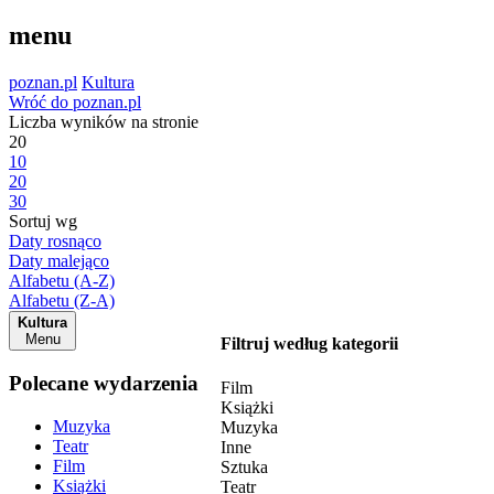
menu
poznan.pl
Kultura
Wróć do poznan.pl
Liczba wyników na stronie
20
10
20
30
Sortuj wg
Daty rosnąco
Daty malejąco
Alfabetu (A-Z)
Alfabetu (Z-A)
Kultura
Menu
Filtruj według kategorii
Polecane wydarzenia
Film
Książki
Muzyka
Muzyka
Teatr
Inne
Film
Sztuka
Książki
Teatr