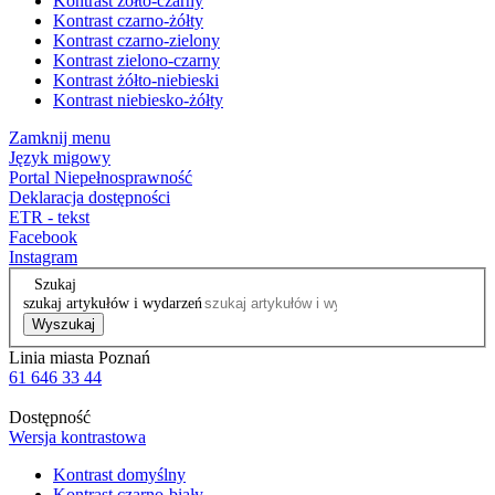
Kontrast żółto-czarny
Kontrast czarno-żółty
Kontrast czarno-zielony
Kontrast zielono-czarny
Kontrast żółto-niebieski
Kontrast niebiesko-żółty
Zamknij menu
Język migowy
Portal Niepełnosprawność
Deklaracja dostępności
ETR - tekst
Facebook
Instagram
Szukaj
szukaj artykułów i wydarzeń
Wyszukaj
Linia miasta Poznań
61 646 33 44
Dostępność
Wersja kontrastowa
Kontrast domyślny
Kontrast czarno-biały