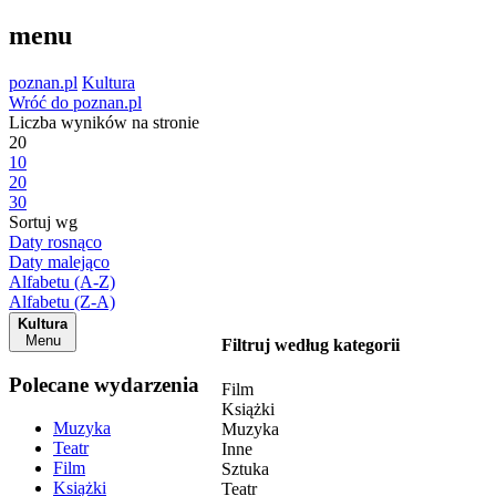
menu
poznan.pl
Kultura
Wróć do poznan.pl
Liczba wyników na stronie
20
10
20
30
Sortuj wg
Daty rosnąco
Daty malejąco
Alfabetu (A-Z)
Alfabetu (Z-A)
Kultura
Menu
Filtruj według kategorii
Polecane wydarzenia
Film
Książki
Muzyka
Muzyka
Teatr
Inne
Film
Sztuka
Książki
Teatr