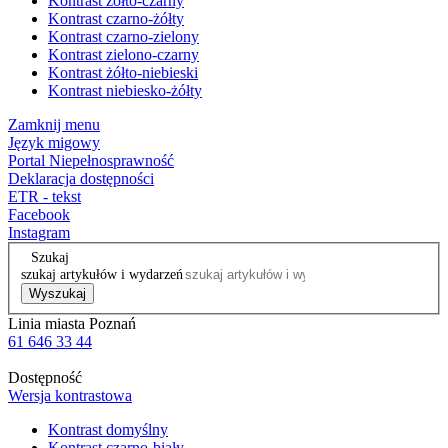
Kontrast żółto-czarny
Kontrast czarno-żółty
Kontrast czarno-zielony
Kontrast zielono-czarny
Kontrast żółto-niebieski
Kontrast niebiesko-żółty
Zamknij menu
Język migowy
Portal Niepełnosprawność
Deklaracja dostępności
ETR - tekst
Facebook
Instagram
Szukaj
szukaj artykułów i wydarzeń
Wyszukaj
Linia miasta Poznań
61 646 33 44
Dostępność
Wersja kontrastowa
Kontrast domyślny
Kontrast czarno-biały