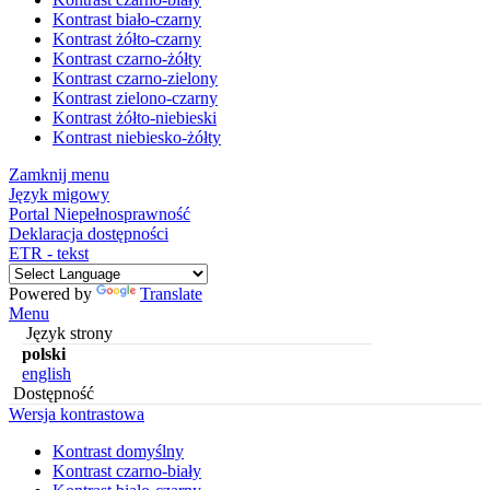
Kontrast biało-czarny
Kontrast żółto-czarny
Kontrast czarno-żółty
Kontrast czarno-zielony
Kontrast zielono-czarny
Kontrast żółto-niebieski
Kontrast niebiesko-żółty
Zamknij menu
Język migowy
Portal Niepełnosprawność
Deklaracja dostępności
ETR - tekst
Powered by
Translate
Menu
Język strony
polski
english
Dostępność
Wersja kontrastowa
Kontrast domyślny
Kontrast czarno-biały