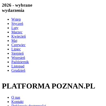
2026 - wybrane
wydarzenia
Wstęp
Styczeń
Luty
Marzec
Kwiecień
Maj
Czerwiec
Lipiec
Sierpień
Wrzesień
Październik
Listopad
Grudzień
PLATFORMA POZNAN.PL
O nas
Kontakt
Deklaracja dostępności