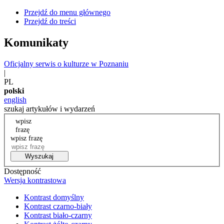
Przejdź do menu głównego
Przejdź do treści
Komunikaty
Oficjalny serwis o kulturze w Poznaniu
|
PL
polski
english
szukaj artykułów i wydarzeń
wpisz
frazę
wpisz frazę
Wyszukaj
Dostępność
Wersja kontrastowa
Kontrast domyślny
Kontrast czarno-biały
Kontrast biało-czarny