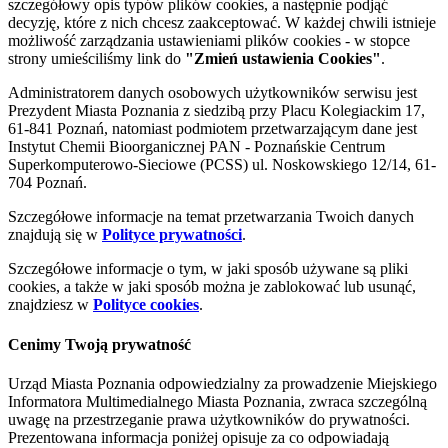
szczegółowy opis typów plików cookies, a następnie podjąć
decyzję, które z nich chcesz zaakceptować. W każdej chwili istnieje
możliwość zarządzania ustawieniami plików cookies - w stopce
strony umieściliśmy link do
"Zmień ustawienia Cookies"
.
Administratorem danych osobowych użytkowników serwisu jest
Prezydent Miasta Poznania z siedzibą przy Placu Kolegiackim 17,
61-841 Poznań, natomiast podmiotem przetwarzającym dane jest
Instytut Chemii Bioorganicznej PAN - Poznańskie Centrum
Superkomputerowo-Sieciowe (PCSS) ul. Noskowskiego 12/14, 61-
704 Poznań.
Szczegółowe informacje na temat przetwarzania Twoich danych
znajdują się w
Polityce prywatności
.
Szczegółowe informacje o tym, w jaki sposób używane są pliki
cookies, a także w jaki sposób można je zablokować lub usunąć,
znajdziesz w
Polityce cookies
.
Cenimy Twoją prywatność
Urząd Miasta Poznania odpowiedzialny za prowadzenie Miejskiego
Informatora Multimedialnego Miasta Poznania, zwraca szczególną
uwagę na przestrzeganie prawa użytkowników do prywatności.
Prezentowana informacja poniżej opisuje za co odpowiadają