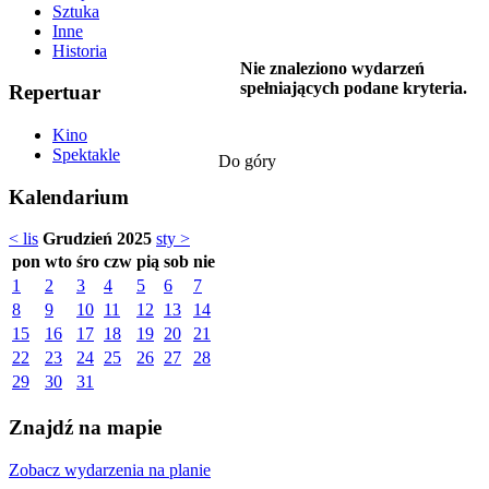
Sztuka
Inne
Historia
Nie znaleziono wydarzeń
spełniających podane kryteria.
Repertuar
Kino
Spektakle
Do góry
Kalendarium
< lis
Grudzień 2025
sty >
pon
wto
śro
czw
pią
sob
nie
1
2
3
4
5
6
7
8
9
10
11
12
13
14
15
16
17
18
19
20
21
22
23
24
25
26
27
28
29
30
31
Znajdź na mapie
Zobacz wydarzenia na planie