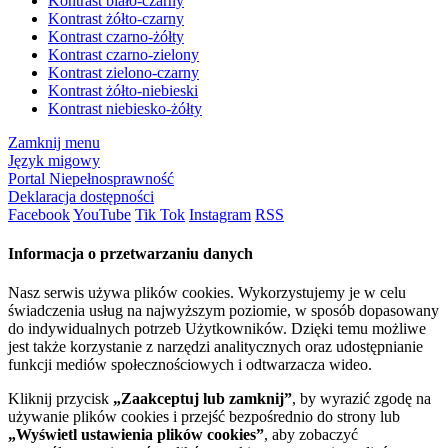
Kontrast biało-czarny
Kontrast żółto-czarny
Kontrast czarno-żółty
Kontrast czarno-zielony
Kontrast zielono-czarny
Kontrast żółto-niebieski
Kontrast niebiesko-żółty
Zamknij menu
Język migowy
Portal Niepełnosprawność
Deklaracja dostępności
Facebook
YouTube
Tik Tok
Instagram
RSS
Informacja o przetwarzaniu danych
Nasz serwis używa plików cookies. Wykorzystujemy je w celu
świadczenia usług na najwyższym poziomie, w sposób dopasowany
do indywidualnych potrzeb Użytkowników. Dzięki temu możliwe
jest także korzystanie z narzędzi analitycznych oraz udostępnianie
funkcji mediów społecznościowych i odtwarzacza wideo.
Kliknij przycisk
„Zaakceptuj lub zamknij”
, by wyrazić zgodę na
używanie plików cookies i przejść bezpośrednio do strony lub
„Wyświetl ustawienia plików cookies”
, aby zobaczyć