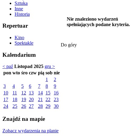
Sztuka
Inne
Historia
Nie znaleziono wydarzeń
spełniających podane kryteria.
Repertuar
Kino
Spektakle
Do góry
Kalendarium
< paź
Listopad 2025
gru >
pon
wto
śro
czw
pią
sob
nie
1
2
3
4
5
6
7
8
9
10
11
12
13
14
15
16
17
18
19
20
21
22
23
24
25
26
27
28
29
30
Znajdź na mapie
Zobacz wydarzenia na planie