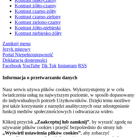
Kontrast biało-czarny
Kontrast żółto-czarny
Kontrast czarno-żółty
Kontrast czarno-zielony
Kontrast zielono-czarny
Kontrast żółto-niebieski
Kontrast niebiesko-żółty
Zamknij menu
Język migowy
Portal Niepełnosprawność
Deklaracja dostępności
Facebook
YouTube
Tik Tok
Instagram
RSS
Informacja o przetwarzaniu danych
Nasz serwis używa plików cookies. Wykorzystujemy je w celu
świadczenia usług na najwyższym poziomie, w sposób dopasowany
do indywidualnych potrzeb Użytkowników. Dzięki temu możliwe
jest także korzystanie z narzędzi analitycznych oraz udostępnianie
funkcji mediów społecznościowych i odtwarzacza wideo.
Kliknij przycisk
„Zaakceptuj lub zamknij”
, by wyrazić zgodę na
używanie plików cookies i przejść bezpośrednio do strony lub
„Wyświetl ustawienia plików cookies”
, aby zobaczyć