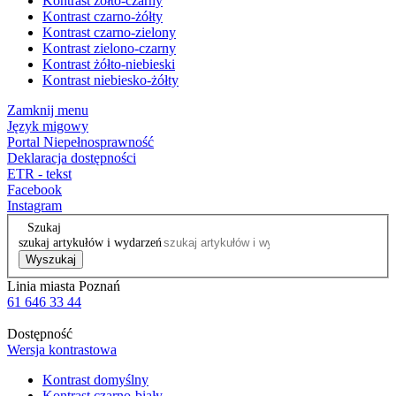
Kontrast żółto-czarny
Kontrast czarno-żółty
Kontrast czarno-zielony
Kontrast zielono-czarny
Kontrast żółto-niebieski
Kontrast niebiesko-żółty
Zamknij menu
Język migowy
Portal Niepełnosprawność
Deklaracja dostępności
ETR - tekst
Facebook
Instagram
Szukaj
szukaj artykułów i wydarzeń
Wyszukaj
Linia miasta Poznań
61 646 33 44
Dostępność
Wersja kontrastowa
Kontrast domyślny
Kontrast czarno-biały