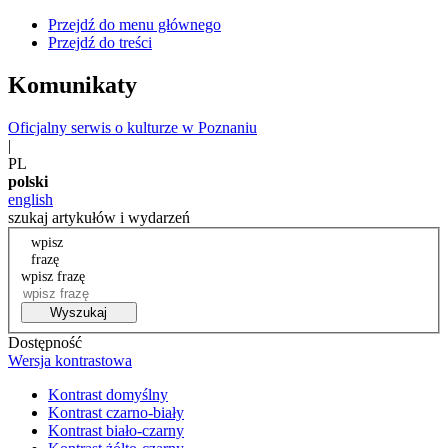
Przejdź do menu głównego
Przejdź do treści
Komunikaty
Oficjalny serwis o kulturze w Poznaniu
|
PL
polski
english
szukaj artykułów i wydarzeń
wpisz
frazę
wpisz frazę
Wyszukaj
Dostępność
Wersja kontrastowa
Kontrast domyślny
Kontrast czarno-biały
Kontrast biało-czarny