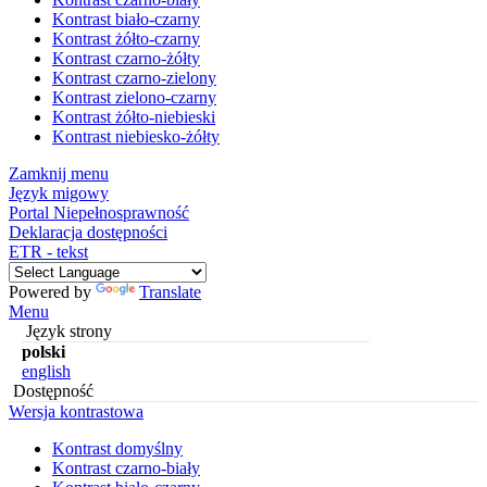
Kontrast biało-czarny
Kontrast żółto-czarny
Kontrast czarno-żółty
Kontrast czarno-zielony
Kontrast zielono-czarny
Kontrast żółto-niebieski
Kontrast niebiesko-żółty
Zamknij menu
Język migowy
Portal Niepełnosprawność
Deklaracja dostępności
ETR - tekst
Powered by
Translate
Menu
Język strony
polski
english
Dostępność
Wersja kontrastowa
Kontrast domyślny
Kontrast czarno-biały