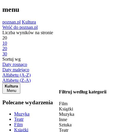
menu
poznan.pl
Kultura
Wróć do poznan.pl
Liczba wyników na stronie
20
10
20
30
Sortuj wg
Daty rosnąco
Daty malejąco
Alfabetu (A-Z)
Alfabetu (Z-A)
Kultura
Menu
Filtruj według kategorii
Polecane wydarzenia
Film
Książki
Muzyka
Muzyka
Teatr
Inne
Film
Sztuka
Książki
Teatr