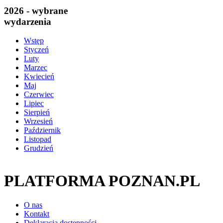
2026 - wybrane
wydarzenia
Wstęp
Styczeń
Luty
Marzec
Kwiecień
Maj
Czerwiec
Lipiec
Sierpień
Wrzesień
Październik
Listopad
Grudzień
PLATFORMA POZNAN.PL
O nas
Kontakt
Deklaracja dostępności