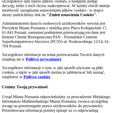
szczegółowy opis typów plików cookies, a następnie podjąć
decyzję, które z nich chcesz zaakceptować. W każdej chwili istnieje
możliwość zarządzania ustawieniami plików cookies - w stopce
strony umieściliśmy link do
"Zmień ustawienia Cookies"
.
Administratorem danych osobowych użytkowników serwisu jest
Prezydent Miasta Poznania z siedzibą przy Placu Kolegiackim 17,
61-841 Poznań, natomiast podmiotem przetwarzającym dane jest
Instytut Chemii Bioorganicznej PAN - Poznańskie Centrum
Superkomputerowo-Sieciowe (PCSS) ul. Noskowskiego 12/14, 61-
704 Poznań.
Szczegółowe informacje na temat przetwarzania Twoich danych
znajdują się w
Polityce prywatności
.
Szczegółowe informacje o tym, w jaki sposób używane są pliki
cookies, a także w jaki sposób można je zablokować lub usunąć,
znajdziesz w
Polityce cookies
.
Cenimy Twoją prywatność
Urząd Miasta Poznania odpowiedzialny za prowadzenie Miejskiego
Informatora Multimedialnego Miasta Poznania, zwraca szczególną
uwagę na przestrzeganie prawa użytkowników do prywatności.
Prezentowana informacja poniżej opisuje za co odpowiadają