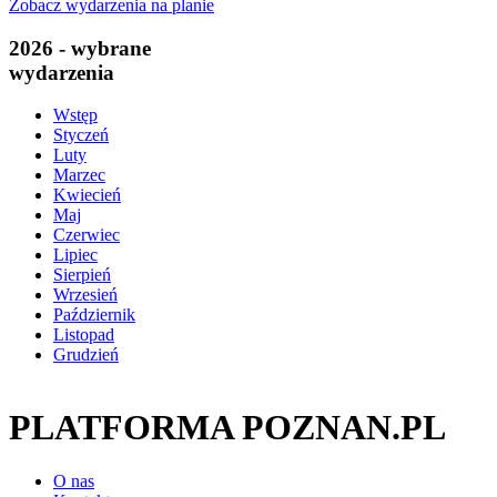
Zobacz wydarzenia na planie
2026 - wybrane
wydarzenia
Wstęp
Styczeń
Luty
Marzec
Kwiecień
Maj
Czerwiec
Lipiec
Sierpień
Wrzesień
Październik
Listopad
Grudzień
PLATFORMA POZNAN.PL
O nas