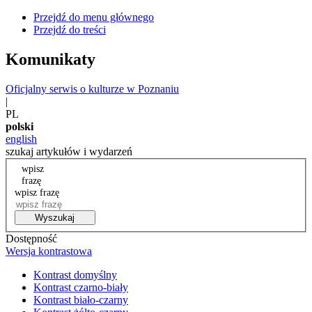
Przejdź do menu głównego
Przejdź do treści
Komunikaty
Oficjalny serwis o kulturze w Poznaniu
|
PL
polski
english
szukaj artykułów i wydarzeń
wpisz
frazę
wpisz frazę
Wyszukaj
Dostępność
Wersja kontrastowa
Kontrast domyślny
Kontrast czarno-biały
Kontrast biało-czarny