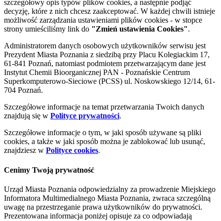
szczegółowy opis typów plików cookies, a następnie podjąć
decyzję, które z nich chcesz zaakceptować. W każdej chwili istnieje
możliwość zarządzania ustawieniami plików cookies - w stopce
strony umieściliśmy link do
"Zmień ustawienia Cookies"
.
Administratorem danych osobowych użytkowników serwisu jest
Prezydent Miasta Poznania z siedzibą przy Placu Kolegiackim 17,
61-841 Poznań, natomiast podmiotem przetwarzającym dane jest
Instytut Chemii Bioorganicznej PAN - Poznańskie Centrum
Superkomputerowo-Sieciowe (PCSS) ul. Noskowskiego 12/14, 61-
704 Poznań.
Szczegółowe informacje na temat przetwarzania Twoich danych
znajdują się w
Polityce prywatności
.
Szczegółowe informacje o tym, w jaki sposób używane są pliki
cookies, a także w jaki sposób można je zablokować lub usunąć,
znajdziesz w
Polityce cookies
.
Cenimy Twoją prywatność
Urząd Miasta Poznania odpowiedzialny za prowadzenie Miejskiego
Informatora Multimedialnego Miasta Poznania, zwraca szczególną
uwagę na przestrzeganie prawa użytkowników do prywatności.
Prezentowana informacja poniżej opisuje za co odpowiadają