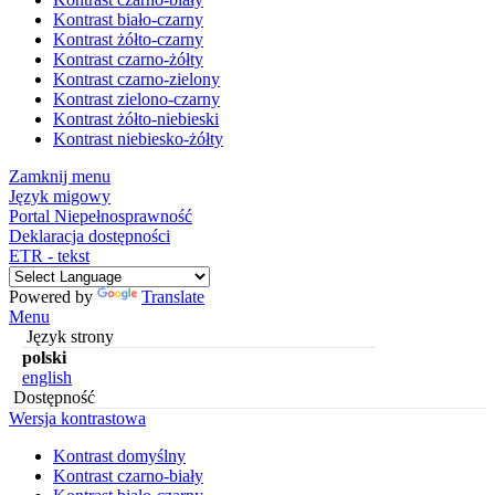
Kontrast biało-czarny
Kontrast żółto-czarny
Kontrast czarno-żółty
Kontrast czarno-zielony
Kontrast zielono-czarny
Kontrast żółto-niebieski
Kontrast niebiesko-żółty
Zamknij menu
Język migowy
Portal Niepełnosprawność
Deklaracja dostępności
ETR - tekst
Powered by
Translate
Menu
Język strony
polski
english
Dostępność
Wersja kontrastowa
Kontrast domyślny
Kontrast czarno-biały