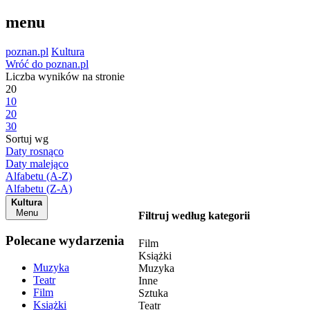
menu
poznan.pl
Kultura
Wróć do poznan.pl
Liczba wyników na stronie
20
10
20
30
Sortuj wg
Daty rosnąco
Daty malejąco
Alfabetu (A-Z)
Alfabetu (Z-A)
Kultura
Menu
Filtruj według kategorii
Polecane wydarzenia
Film
Książki
Muzyka
Muzyka
Teatr
Inne
Film
Sztuka
Książki
Teatr