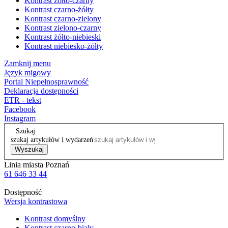
Kontrast żółto-czarny
Kontrast czarno-żółty
Kontrast czarno-zielony
Kontrast zielono-czarny
Kontrast żółto-niebieski
Kontrast niebiesko-żółty
Zamknij menu
Język migowy
Portal Niepełnosprawność
Deklaracja dostępności
ETR - tekst
Facebook
Instagram
Szukaj
szukaj artykułów i wydarzeń
Wyszukaj
Linia miasta Poznań
61 646 33 44
Dostępność
Wersja kontrastowa
Kontrast domyślny
Kontrast czarno-biały