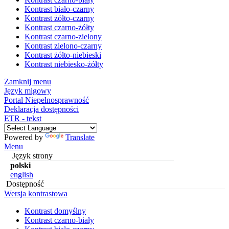
Kontrast biało-czarny
Kontrast żółto-czarny
Kontrast czarno-żółty
Kontrast czarno-zielony
Kontrast zielono-czarny
Kontrast żółto-niebieski
Kontrast niebiesko-żółty
Zamknij menu
Język migowy
Portal Niepełnosprawność
Deklaracja dostępności
ETR - tekst
Powered by
Translate
Menu
Język strony
polski
english
Dostępność
Wersja kontrastowa
Kontrast domyślny
Kontrast czarno-biały