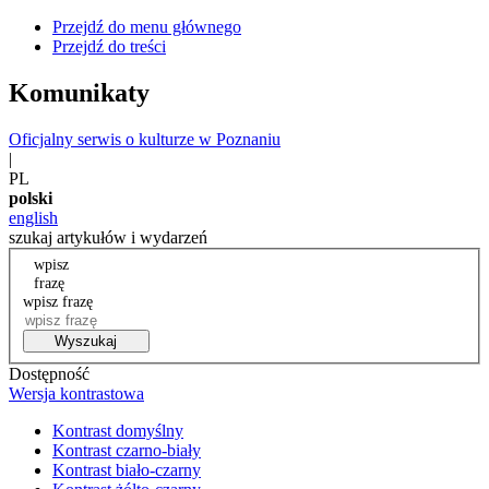
Przejdź do menu głównego
Przejdź do treści
Komunikaty
Oficjalny serwis o kulturze w Poznaniu
|
PL
polski
english
szukaj artykułów i wydarzeń
wpisz
frazę
wpisz frazę
Wyszukaj
Dostępność
Wersja kontrastowa
Kontrast domyślny
Kontrast czarno-biały
Kontrast biało-czarny