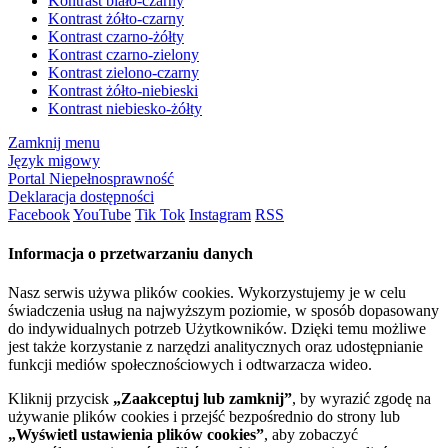
Kontrast biało-czarny
Kontrast żółto-czarny
Kontrast czarno-żółty
Kontrast czarno-zielony
Kontrast zielono-czarny
Kontrast żółto-niebieski
Kontrast niebiesko-żółty
Zamknij menu
Język migowy
Portal Niepełnosprawność
Deklaracja dostępności
Facebook
YouTube
Tik Tok
Instagram
RSS
Informacja o przetwarzaniu danych
Nasz serwis używa plików cookies. Wykorzystujemy je w celu
świadczenia usług na najwyższym poziomie, w sposób dopasowany
do indywidualnych potrzeb Użytkowników. Dzięki temu możliwe
jest także korzystanie z narzędzi analitycznych oraz udostępnianie
funkcji mediów społecznościowych i odtwarzacza wideo.
Kliknij przycisk
„Zaakceptuj lub zamknij”
, by wyrazić zgodę na
używanie plików cookies i przejść bezpośrednio do strony lub
„Wyświetl ustawienia plików cookies”
, aby zobaczyć