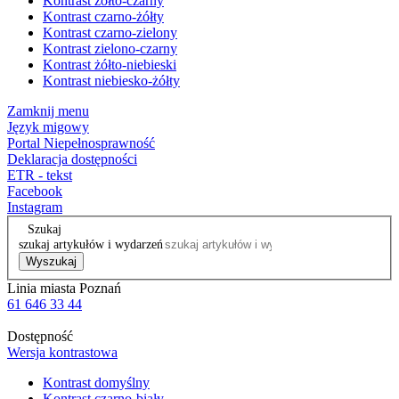
Kontrast żółto-czarny
Kontrast czarno-żółty
Kontrast czarno-zielony
Kontrast zielono-czarny
Kontrast żółto-niebieski
Kontrast niebiesko-żółty
Zamknij menu
Język migowy
Portal Niepełnosprawność
Deklaracja dostępności
ETR - tekst
Facebook
Instagram
Szukaj
szukaj artykułów i wydarzeń
Wyszukaj
Linia miasta Poznań
61 646 33 44
Dostępność
Wersja kontrastowa
Kontrast domyślny
Kontrast czarno-biały