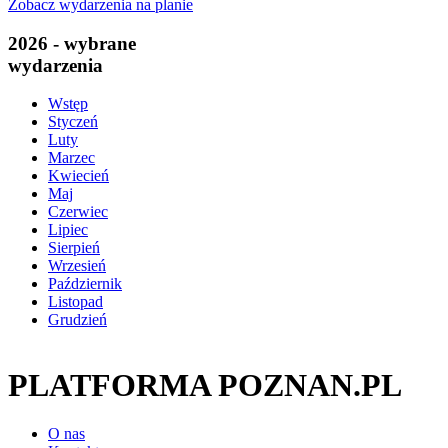
Zobacz wydarzenia na planie
2026 - wybrane
wydarzenia
Wstęp
Styczeń
Luty
Marzec
Kwiecień
Maj
Czerwiec
Lipiec
Sierpień
Wrzesień
Październik
Listopad
Grudzień
PLATFORMA POZNAN.PL
O nas