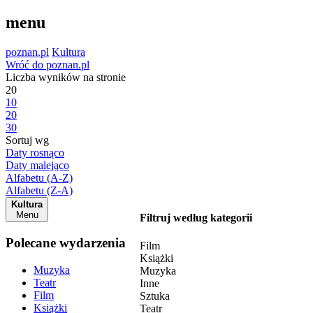
menu
poznan.pl
Kultura
Wróć do poznan.pl
Liczba wyników na stronie
20
10
20
30
Sortuj wg
Daty rosnąco
Daty malejąco
Alfabetu (A-Z)
Alfabetu (Z-A)
Kultura
Menu
Filtruj według kategorii
Polecane wydarzenia
Film
Książki
Muzyka
Muzyka
Teatr
Inne
Film
Sztuka
Książki
Teatr