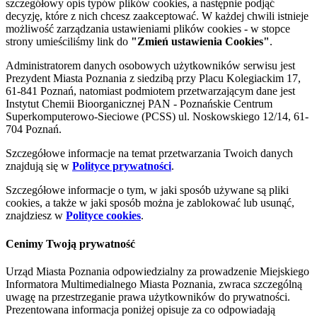
szczegółowy opis typów plików cookies, a następnie podjąć
decyzję, które z nich chcesz zaakceptować. W każdej chwili istnieje
możliwość zarządzania ustawieniami plików cookies - w stopce
strony umieściliśmy link do
"Zmień ustawienia Cookies"
.
Administratorem danych osobowych użytkowników serwisu jest
Prezydent Miasta Poznania z siedzibą przy Placu Kolegiackim 17,
61-841 Poznań, natomiast podmiotem przetwarzającym dane jest
Instytut Chemii Bioorganicznej PAN - Poznańskie Centrum
Superkomputerowo-Sieciowe (PCSS) ul. Noskowskiego 12/14, 61-
704 Poznań.
Szczegółowe informacje na temat przetwarzania Twoich danych
znajdują się w
Polityce prywatności
.
Szczegółowe informacje o tym, w jaki sposób używane są pliki
cookies, a także w jaki sposób można je zablokować lub usunąć,
znajdziesz w
Polityce cookies
.
Cenimy Twoją prywatność
Urząd Miasta Poznania odpowiedzialny za prowadzenie Miejskiego
Informatora Multimedialnego Miasta Poznania, zwraca szczególną
uwagę na przestrzeganie prawa użytkowników do prywatności.
Prezentowana informacja poniżej opisuje za co odpowiadają