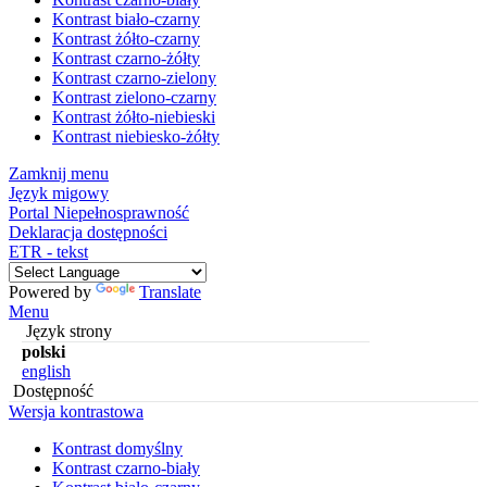
Kontrast biało-czarny
Kontrast żółto-czarny
Kontrast czarno-żółty
Kontrast czarno-zielony
Kontrast zielono-czarny
Kontrast żółto-niebieski
Kontrast niebiesko-żółty
Zamknij menu
Język migowy
Portal Niepełnosprawność
Deklaracja dostępności
ETR - tekst
Powered by
Translate
Menu
Język strony
polski
english
Dostępność
Wersja kontrastowa
Kontrast domyślny
Kontrast czarno-biały