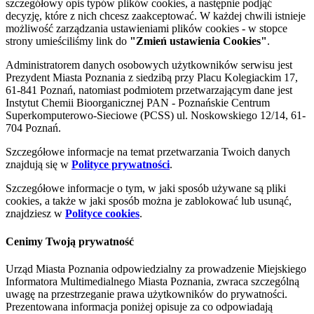
szczegółowy opis typów plików cookies, a następnie podjąć
decyzję, które z nich chcesz zaakceptować. W każdej chwili istnieje
możliwość zarządzania ustawieniami plików cookies - w stopce
strony umieściliśmy link do
"Zmień ustawienia Cookies"
.
Administratorem danych osobowych użytkowników serwisu jest
Prezydent Miasta Poznania z siedzibą przy Placu Kolegiackim 17,
61-841 Poznań, natomiast podmiotem przetwarzającym dane jest
Instytut Chemii Bioorganicznej PAN - Poznańskie Centrum
Superkomputerowo-Sieciowe (PCSS) ul. Noskowskiego 12/14, 61-
704 Poznań.
Szczegółowe informacje na temat przetwarzania Twoich danych
znajdują się w
Polityce prywatności
.
Szczegółowe informacje o tym, w jaki sposób używane są pliki
cookies, a także w jaki sposób można je zablokować lub usunąć,
znajdziesz w
Polityce cookies
.
Cenimy Twoją prywatność
Urząd Miasta Poznania odpowiedzialny za prowadzenie Miejskiego
Informatora Multimedialnego Miasta Poznania, zwraca szczególną
uwagę na przestrzeganie prawa użytkowników do prywatności.
Prezentowana informacja poniżej opisuje za co odpowiadają