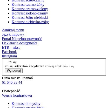
Kontrast żółto-czarny
Kontrast czarno-żółty
Kontrast czarno-zielony
Kontrast zielono-czarny
Kontrast żółto-niebieski
Kontrast niebiesko-żółty
Zamknij menu
Język migowy
Portal Niepełnosprawność
Deklaracja dostępności
ETR - tekst
Facebook
Instagram
Szukaj
szukaj artykułów i wydarzeń
Wyszukaj
Linia miasta Poznań
61 646 33 44
Dostępność
Wersja kontrastowa
Kontrast domyślny
Kontrast czarno-biały