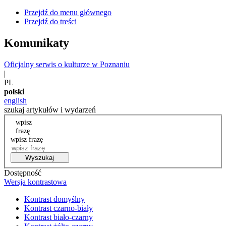
Przejdź do menu głównego
Przejdź do treści
Komunikaty
Oficjalny serwis o kulturze w Poznaniu
|
PL
polski
english
szukaj artykułów i wydarzeń
wpisz
frazę
wpisz frazę
Wyszukaj
Dostępność
Wersja kontrastowa
Kontrast domyślny
Kontrast czarno-biały
Kontrast biało-czarny