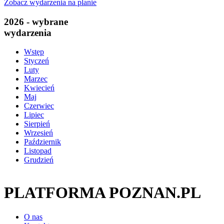
Zobacz wydarzenia na planie
2026 - wybrane
wydarzenia
Wstęp
Styczeń
Luty
Marzec
Kwiecień
Maj
Czerwiec
Lipiec
Sierpień
Wrzesień
Październik
Listopad
Grudzień
PLATFORMA POZNAN.PL
O nas