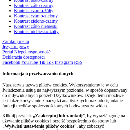
Kontrast biało-czarny
Kontrast żółto-czarny
Kontrast czarno-żółty
Kontrast czarno-zielony
Kontrast zielono-czarny
Kontrast żółto-niebieski
Kontrast niebiesko-żółty
Zamknij menu
Język migowy
Portal Niepełnosprawność
Deklaracja dostępności
Facebook
YouTube
Tik Tok
Instagram
RSS
Informacja o przetwarzaniu danych
Nasz serwis używa plików cookies. Wykorzystujemy je w celu
świadczenia usług na najwyższym poziomie, w sposób dopasowany
do indywidualnych potrzeb Użytkowników. Dzięki temu możliwe
jest także korzystanie z narzędzi analitycznych oraz udostępnianie
funkcji mediów społecznościowych i odtwarzacza wideo.
Kliknij przycisk
„Zaakceptuj lub zamknij”
, by wyrazić zgodę na
używanie plików cookies i przejść bezpośrednio do strony lub
„Wyświetl ustawienia plików cookies”
, aby zobaczyć