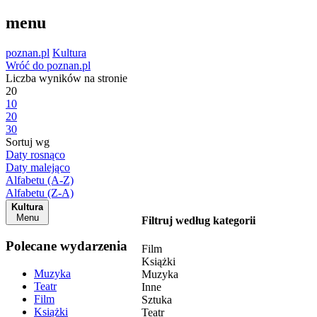
menu
poznan.pl
Kultura
Wróć do poznan.pl
Liczba wyników na stronie
20
10
20
30
Sortuj wg
Daty rosnąco
Daty malejąco
Alfabetu (A-Z)
Alfabetu (Z-A)
Kultura
Menu
Filtruj według kategorii
Polecane wydarzenia
Film
Książki
Muzyka
Muzyka
Teatr
Inne
Film
Sztuka
Książki
Teatr