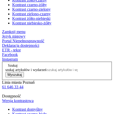
Kontrast żółto-czarny
Kontrast czarno-żółty
Kontrast czarno-zielony
Kontrast zielono-czarny
Kontrast żółto-niebieski
Kontrast niebiesko-żółty
Zamknij menu
Język migowy
Portal Niepełnosprawność
Deklaracja dostępności
ETR - tekst
Facebook
Instagram
Szukaj
szukaj artykułów i wydarzeń
Wyszukaj
Linia miasta Poznań
61 646 33 44
Dostępność
Wersja kontrastowa
Kontrast domyślny
Kontrast czarno-biały