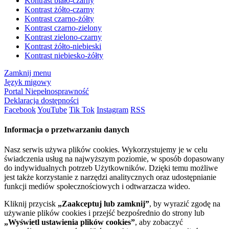
Kontrast biało-czarny
Kontrast żółto-czarny
Kontrast czarno-żółty
Kontrast czarno-zielony
Kontrast zielono-czarny
Kontrast żółto-niebieski
Kontrast niebiesko-żółty
Zamknij menu
Język migowy
Portal Niepełnosprawność
Deklaracja dostępności
Facebook
YouTube
Tik Tok
Instagram
RSS
Informacja o przetwarzaniu danych
Nasz serwis używa plików cookies. Wykorzystujemy je w celu
świadczenia usług na najwyższym poziomie, w sposób dopasowany
do indywidualnych potrzeb Użytkowników. Dzięki temu możliwe
jest także korzystanie z narzędzi analitycznych oraz udostępnianie
funkcji mediów społecznościowych i odtwarzacza wideo.
Kliknij przycisk
„Zaakceptuj lub zamknij”
, by wyrazić zgodę na
używanie plików cookies i przejść bezpośrednio do strony lub
„Wyświetl ustawienia plików cookies”
, aby zobaczyć