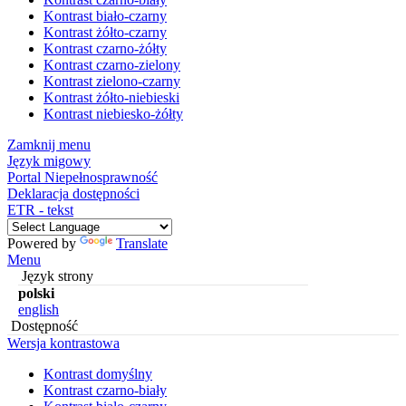
Kontrast biało-czarny
Kontrast żółto-czarny
Kontrast czarno-żółty
Kontrast czarno-zielony
Kontrast zielono-czarny
Kontrast żółto-niebieski
Kontrast niebiesko-żółty
Zamknij menu
Język migowy
Portal Niepełnosprawność
Deklaracja dostępności
ETR - tekst
Powered by
Translate
Menu
Język strony
polski
english
Dostępność
Wersja kontrastowa
Kontrast domyślny
Kontrast czarno-biały