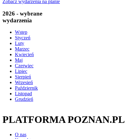
Zobacz wydarzenia na planie
2026 - wybrane
wydarzenia
Wstęp
Styczeń
Luty
Marzec
Kwiecień
Maj
Czerwiec
Lipiec
Sierpień
Wrzesień
Październik
Listopad
Grudzień
PLATFORMA POZNAN.PL
O nas