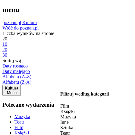
menu
poznan.pl
Kultura
Wróć do poznan.pl
Liczba wyników na stronie
20
10
20
30
Sortuj wg
Daty rosnąco
Daty malejąco
Alfabetu (A-Z)
Alfabetu (Z-A)
Kultura
Menu
Filtruj według kategorii
Polecane wydarzenia
Film
Książki
Muzyka
Muzyka
Teatr
Inne
Film
Sztuka
Książki
Teatr