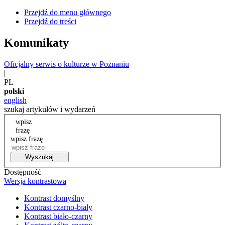
Przejdź do menu głównego
Przejdź do treści
Komunikaty
Oficjalny serwis o kulturze w Poznaniu
|
PL
polski
english
szukaj artykułów i wydarzeń
wpisz
frazę
wpisz frazę
Wyszukaj
Dostępność
Wersja kontrastowa
Kontrast domyślny
Kontrast czarno-biały
Kontrast biało-czarny