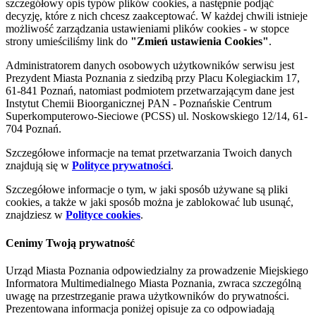
szczegółowy opis typów plików cookies, a następnie podjąć
decyzję, które z nich chcesz zaakceptować. W każdej chwili istnieje
możliwość zarządzania ustawieniami plików cookies - w stopce
strony umieściliśmy link do
"Zmień ustawienia Cookies"
.
Administratorem danych osobowych użytkowników serwisu jest
Prezydent Miasta Poznania z siedzibą przy Placu Kolegiackim 17,
61-841 Poznań, natomiast podmiotem przetwarzającym dane jest
Instytut Chemii Bioorganicznej PAN - Poznańskie Centrum
Superkomputerowo-Sieciowe (PCSS) ul. Noskowskiego 12/14, 61-
704 Poznań.
Szczegółowe informacje na temat przetwarzania Twoich danych
znajdują się w
Polityce prywatności
.
Szczegółowe informacje o tym, w jaki sposób używane są pliki
cookies, a także w jaki sposób można je zablokować lub usunąć,
znajdziesz w
Polityce cookies
.
Cenimy Twoją prywatność
Urząd Miasta Poznania odpowiedzialny za prowadzenie Miejskiego
Informatora Multimedialnego Miasta Poznania, zwraca szczególną
uwagę na przestrzeganie prawa użytkowników do prywatności.
Prezentowana informacja poniżej opisuje za co odpowiadają