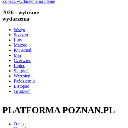
Zobacz wydarzenia na planie
2026 - wybrane
wydarzenia
Wstęp
Styczeń
Luty
Marzec
Kwiecień
Maj
Czerwiec
Lipiec
Sierpień
Wrzesień
Październik
Listopad
Grudzień
PLATFORMA POZNAN.PL
O nas