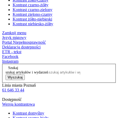
Kontrast żółto-czarny
Kontrast czarno-żółty
Kontrast czarno-zielony
Kontrast zielono-czarny
Kontrast żółto-niebieski
Kontrast niebiesko-żółty
Zamknij menu
Język migowy
Portal Niepełnosprawność
Deklaracja dostępności
ETR - tekst
Facebook
Instagram
Szukaj
szukaj artykułów i wydarzeń
Wyszukaj
Linia miasta Poznań
61 646 33 44
Dostępność
Wersja kontrastowa
Kontrast domyślny
Kontrast czarno-biały