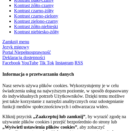
Kontrast biało-czarny
Kontrast żółto-czarny
Kontrast czarno-żółty
Kontrast czarno-zielony
Kontrast zielono-czarny
Kontrast żółto-niebieski
Kontrast niebiesko-żółty
Zamknij menu
Język migowy
Portal Niepełnosprawność
Deklaracja dostępności
Facebook
YouTube
Tik Tok
Instagram
RSS
Informacja o przetwarzaniu danych
Nasz serwis używa plików cookies. Wykorzystujemy je w celu
świadczenia usług na najwyższym poziomie, w sposób dopasowany
do indywidualnych potrzeb Użytkowników. Dzięki temu możliwe
jest także korzystanie z narzędzi analitycznych oraz udostępnianie
funkcji mediów społecznościowych i odtwarzacza wideo.
Kliknij przycisk
„Zaakceptuj lub zamknij”
, by wyrazić zgodę na
używanie plików cookies i przejść bezpośrednio do strony lub
„Wyświetl ustawienia plików cookies”
, aby zobaczyć