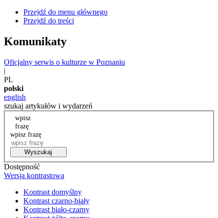
Przejdź do menu głównego
Przejdź do treści
Komunikaty
Oficjalny serwis o kulturze w Poznaniu
|
PL
polski
english
szukaj artykułów i wydarzeń
wpisz
frazę
wpisz frazę
Wyszukaj
Dostępność
Wersja kontrastowa
Kontrast domyślny
Kontrast czarno-biały
Kontrast biało-czarny