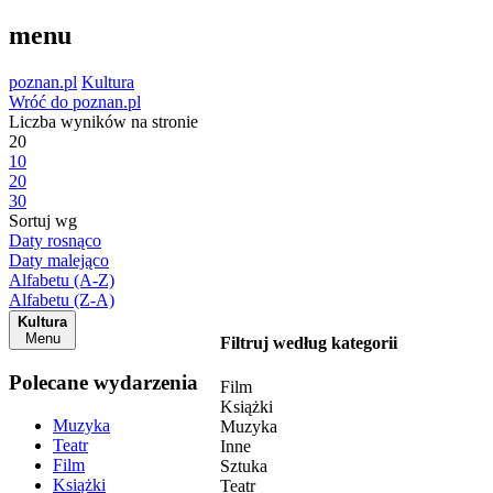
menu
poznan.pl
Kultura
Wróć do poznan.pl
Liczba wyników na stronie
20
10
20
30
Sortuj wg
Daty rosnąco
Daty malejąco
Alfabetu (A-Z)
Alfabetu (Z-A)
Kultura
Menu
Filtruj według kategorii
Polecane wydarzenia
Film
Książki
Muzyka
Muzyka
Teatr
Inne
Film
Sztuka
Książki
Teatr