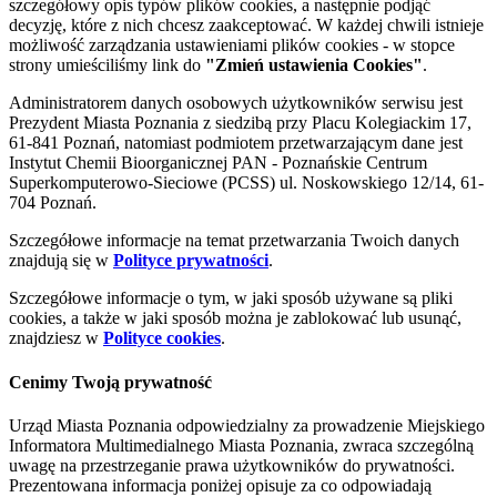
szczegółowy opis typów plików cookies, a następnie podjąć
decyzję, które z nich chcesz zaakceptować. W każdej chwili istnieje
możliwość zarządzania ustawieniami plików cookies - w stopce
strony umieściliśmy link do
"Zmień ustawienia Cookies"
.
Administratorem danych osobowych użytkowników serwisu jest
Prezydent Miasta Poznania z siedzibą przy Placu Kolegiackim 17,
61-841 Poznań, natomiast podmiotem przetwarzającym dane jest
Instytut Chemii Bioorganicznej PAN - Poznańskie Centrum
Superkomputerowo-Sieciowe (PCSS) ul. Noskowskiego 12/14, 61-
704 Poznań.
Szczegółowe informacje na temat przetwarzania Twoich danych
znajdują się w
Polityce prywatności
.
Szczegółowe informacje o tym, w jaki sposób używane są pliki
cookies, a także w jaki sposób można je zablokować lub usunąć,
znajdziesz w
Polityce cookies
.
Cenimy Twoją prywatność
Urząd Miasta Poznania odpowiedzialny za prowadzenie Miejskiego
Informatora Multimedialnego Miasta Poznania, zwraca szczególną
uwagę na przestrzeganie prawa użytkowników do prywatności.
Prezentowana informacja poniżej opisuje za co odpowiadają