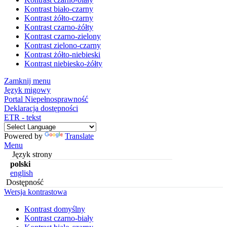
Kontrast biało-czarny
Kontrast żółto-czarny
Kontrast czarno-żółty
Kontrast czarno-zielony
Kontrast zielono-czarny
Kontrast żółto-niebieski
Kontrast niebiesko-żółty
Zamknij menu
Język migowy
Portal Niepełnosprawność
Deklaracja dostępności
ETR - tekst
Powered by
Translate
Menu
Język strony
polski
english
Dostępność
Wersja kontrastowa
Kontrast domyślny
Kontrast czarno-biały