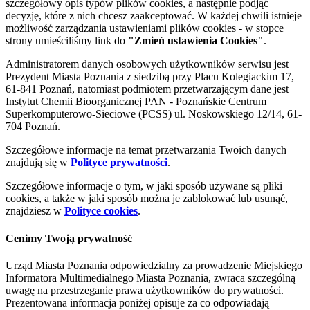
szczegółowy opis typów plików cookies, a następnie podjąć
decyzję, które z nich chcesz zaakceptować. W każdej chwili istnieje
możliwość zarządzania ustawieniami plików cookies - w stopce
strony umieściliśmy link do
"Zmień ustawienia Cookies"
.
Administratorem danych osobowych użytkowników serwisu jest
Prezydent Miasta Poznania z siedzibą przy Placu Kolegiackim 17,
61-841 Poznań, natomiast podmiotem przetwarzającym dane jest
Instytut Chemii Bioorganicznej PAN - Poznańskie Centrum
Superkomputerowo-Sieciowe (PCSS) ul. Noskowskiego 12/14, 61-
704 Poznań.
Szczegółowe informacje na temat przetwarzania Twoich danych
znajdują się w
Polityce prywatności
.
Szczegółowe informacje o tym, w jaki sposób używane są pliki
cookies, a także w jaki sposób można je zablokować lub usunąć,
znajdziesz w
Polityce cookies
.
Cenimy Twoją prywatność
Urząd Miasta Poznania odpowiedzialny za prowadzenie Miejskiego
Informatora Multimedialnego Miasta Poznania, zwraca szczególną
uwagę na przestrzeganie prawa użytkowników do prywatności.
Prezentowana informacja poniżej opisuje za co odpowiadają