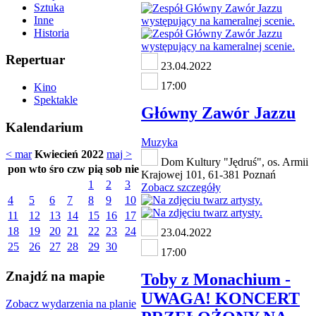
Sztuka
Inne
Historia
Repertuar
23.04.2022
17:00
Kino
Spektakle
Główny Zawór Jazzu
Kalendarium
Muzyka
< mar
Kwiecień 2022
maj >
Dom Kultury "Jędruś", os. Armii
pon
wto
śro
czw
pią
sob
nie
Krajowej 101, 61-381 Poznań
1
2
3
Zobacz szczegóły
4
5
6
7
8
9
10
11
12
13
14
15
16
17
18
19
20
21
22
23
24
23.04.2022
25
26
27
28
29
30
17:00
Znajdź na mapie
Toby z Monachium -
UWAGA! KONCERT
Zobacz wydarzenia na planie