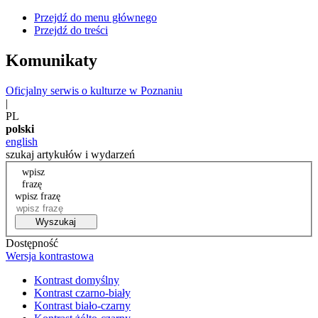
Przejdź do menu głównego
Przejdź do treści
Komunikaty
Oficjalny serwis o kulturze w Poznaniu
|
PL
polski
english
szukaj artykułów i wydarzeń
wpisz
frazę
wpisz frazę
Wyszukaj
Dostępność
Wersja kontrastowa
Kontrast domyślny
Kontrast czarno-biały
Kontrast biało-czarny