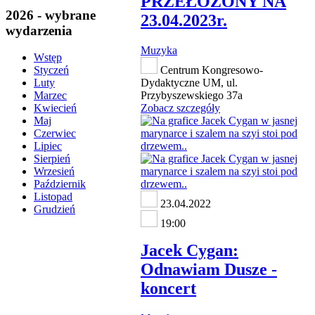
PRZEŁOŻONY NA
2026 - wybrane
23.04.2023r.
wydarzenia
Muzyka
Wstęp
Centrum Kongresowo-
Styczeń
Dydaktyczne UM, ul.
Luty
Przybyszewskiego 37a
Marzec
Zobacz szczegóły
Kwiecień
Maj
Czerwiec
Lipiec
Sierpień
Wrzesień
Październik
Listopad
23.04.2022
Grudzień
19:00
Jacek Cygan:
Odnawiam Dusze -
koncert