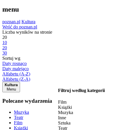
menu
poznan.pl
Kultura
Wróć do poznan.pl
Liczba wyników na stronie
20
10
20
30
Sortuj wg
Daty rosnąco
Daty malejąco
Alfabetu (A-Z)
Alfabetu (Z-A)
Kultura
Menu
Filtruj według kategorii
Polecane wydarzenia
Film
Książki
Muzyka
Muzyka
Teatr
Inne
Film
Sztuka
Książki
Teatr