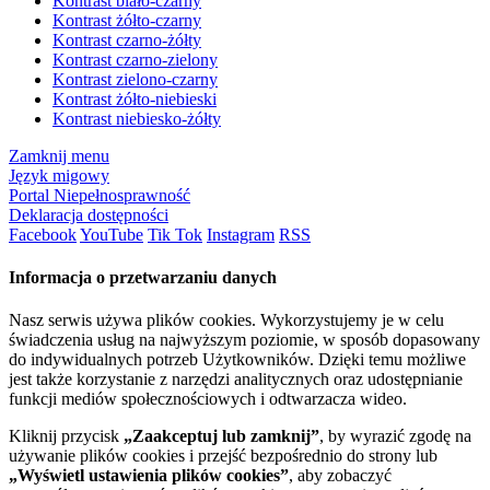
Kontrast biało-czarny
Kontrast żółto-czarny
Kontrast czarno-żółty
Kontrast czarno-zielony
Kontrast zielono-czarny
Kontrast żółto-niebieski
Kontrast niebiesko-żółty
Zamknij menu
Język migowy
Portal Niepełnosprawność
Deklaracja dostępności
Facebook
YouTube
Tik Tok
Instagram
RSS
Informacja o przetwarzaniu danych
Nasz serwis używa plików cookies. Wykorzystujemy je w celu
świadczenia usług na najwyższym poziomie, w sposób dopasowany
do indywidualnych potrzeb Użytkowników. Dzięki temu możliwe
jest także korzystanie z narzędzi analitycznych oraz udostępnianie
funkcji mediów społecznościowych i odtwarzacza wideo.
Kliknij przycisk
„Zaakceptuj lub zamknij”
, by wyrazić zgodę na
używanie plików cookies i przejść bezpośrednio do strony lub
„Wyświetl ustawienia plików cookies”
, aby zobaczyć