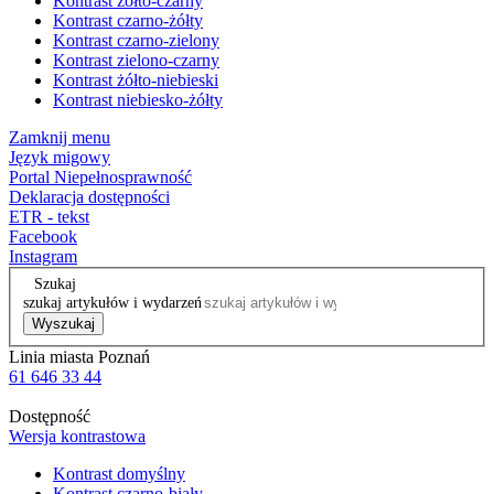
Kontrast żółto-czarny
Kontrast czarno-żółty
Kontrast czarno-zielony
Kontrast zielono-czarny
Kontrast żółto-niebieski
Kontrast niebiesko-żółty
Zamknij menu
Język migowy
Portal Niepełnosprawność
Deklaracja dostępności
ETR - tekst
Facebook
Instagram
Szukaj
szukaj artykułów i wydarzeń
Wyszukaj
Linia miasta Poznań
61 646 33 44
Dostępność
Wersja kontrastowa
Kontrast domyślny
Kontrast czarno-biały