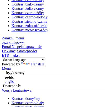
Kontrast biało-czarny
Kontrast żółto-czarny
Kontrast czarno-żółty
Kontrast czarno-zielony
Kontrast zielono-czarny
Kontrast żółto-niebieski
Kontrast niebiesko-żółty
Zamknij menu
Język migowy
Portal Niepełnosprawność
Deklaracja dostępności
ETR - tekst
Powered by
Translate
Menu
Język strony
polski
english
Dostępność
Wersja kontrastowa
Kontrast domyślny
Kontrast czarno-biały