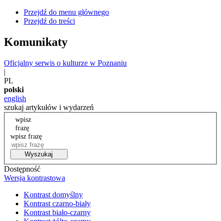
Przejdź do menu głównego
Przejdź do treści
Komunikaty
Oficjalny serwis o kulturze w Poznaniu
|
PL
polski
english
szukaj artykułów i wydarzeń
wpisz
frazę
wpisz frazę
Wyszukaj
Dostępność
Wersja kontrastowa
Kontrast domyślny
Kontrast czarno-biały
Kontrast biało-czarny