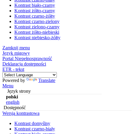
Kontrast biało-czarny
Kontrast żółto-czarny
Kontrast czarno-żółty
Kontrast czarno-zielony
Kontrast zielono-czarny
Kontrast żółto-niebieski
Kontrast niebiesko-żółty
Zamknij menu
Język migowy
Portal Niepełnosprawność
Deklaracja dostępności
ETR - tekst
Powered by
Translate
Menu
Język strony
polski
english
Dostępność
Wersja kontrastowa
Kontrast domyślny
Kontrast czarno-biały