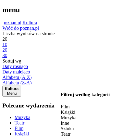
menu
poznan.pl
Kultura
Wróć do poznan.pl
Liczba wyników na stronie
20
10
20
30
Sortuj wg
Daty rosnąco
Daty malejąco
Alfabetu (A-Z)
Alfabetu (Z-A)
Kultura
Menu
Filtruj według kategorii
Polecane wydarzenia
Film
Książki
Muzyka
Muzyka
Teatr
Inne
Film
Sztuka
Książki
Teatr