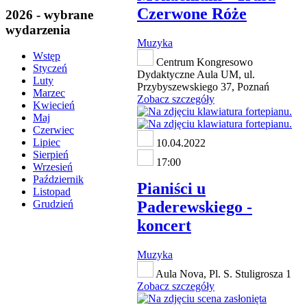
Czerwone Róże
2026 - wybrane
wydarzenia
Muzyka
Wstęp
Centrum Kongresowo
Styczeń
Dydaktyczne Aula UM, ul.
Luty
Przybyszewskiego 37, Poznań
Marzec
Zobacz szczegóły
Kwiecień
Maj
Czerwiec
Lipiec
10.04.2022
Sierpień
17:00
Wrzesień
Październik
Pianiści u
Listopad
Paderewskiego -
Grudzień
koncert
Muzyka
Aula Nova, Pl. S. Stuligrosza 1
Zobacz szczegóły