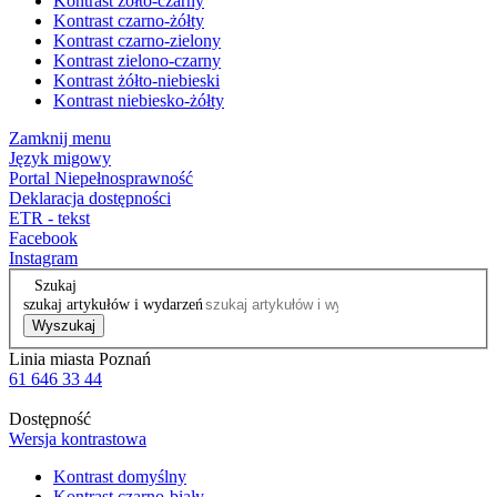
Kontrast żółto-czarny
Kontrast czarno-żółty
Kontrast czarno-zielony
Kontrast zielono-czarny
Kontrast żółto-niebieski
Kontrast niebiesko-żółty
Zamknij menu
Język migowy
Portal Niepełnosprawność
Deklaracja dostępności
ETR - tekst
Facebook
Instagram
Szukaj
szukaj artykułów i wydarzeń
Wyszukaj
Linia miasta Poznań
61 646 33 44
Dostępność
Wersja kontrastowa
Kontrast domyślny
Kontrast czarno-biały