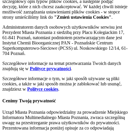
szczegółowy opis typów plików cookies, a następnie podjąć
decyzję, które z nich chcesz zaakceptować. W każdej chwili istnieje
możliwość zarządzania ustawieniami plików cookies - w stopce
strony umieściliśmy link do
"Zmień ustawienia Cookies"
.
Administratorem danych osobowych użytkowników serwisu jest
Prezydent Miasta Poznania z siedzibą przy Placu Kolegiackim 17,
61-841 Poznań, natomiast podmiotem przetwarzającym dane jest
Instytut Chemii Bioorganicznej PAN - Poznańskie Centrum
Superkomputerowo-Sieciowe (PCSS) ul. Noskowskiego 12/14, 61-
704 Poznań.
Szczegółowe informacje na temat przetwarzania Twoich danych
znajdują się w
Polityce prywatności
.
Szczegółowe informacje o tym, w jaki sposób używane są pliki
cookies, a także w jaki sposób można je zablokować lub usunąć,
znajdziesz w
Polityce cookies
.
Cenimy Twoją prywatność
Urząd Miasta Poznania odpowiedzialny za prowadzenie Miejskiego
Informatora Multimedialnego Miasta Poznania, zwraca szczególną
uwagę na przestrzeganie prawa użytkowników do prywatności.
Prezentowana informacja poniżej opisuje za co odpowiadają