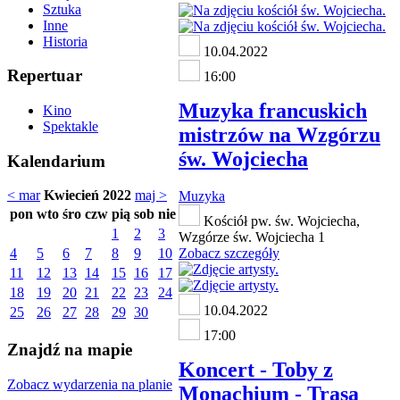
Sztuka
Inne
Historia
10.04.2022
Repertuar
16:00
Muzyka francuskich
Kino
Spektakle
mistrzów na Wzgórzu
św. Wojciecha
Kalendarium
< mar
Kwiecień 2022
maj >
Muzyka
pon
wto
śro
czw
pią
sob
nie
Kościół pw. św. Wojciecha,
1
2
3
Wzgórze św. Wojciecha 1
4
5
6
7
8
9
10
Zobacz szczegóły
11
12
13
14
15
16
17
18
19
20
21
22
23
24
10.04.2022
25
26
27
28
29
30
17:00
Znajdź na mapie
Koncert - Toby z
Zobacz wydarzenia na planie
Monachium - Trasa