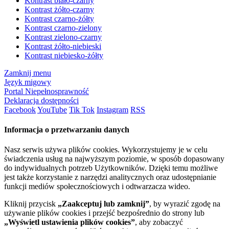
Kontrast biało-czarny
Kontrast żółto-czarny
Kontrast czarno-żółty
Kontrast czarno-zielony
Kontrast zielono-czarny
Kontrast żółto-niebieski
Kontrast niebiesko-żółty
Zamknij menu
Język migowy
Portal Niepełnosprawność
Deklaracja dostępności
Facebook
YouTube
Tik Tok
Instagram
RSS
Informacja o przetwarzaniu danych
Nasz serwis używa plików cookies. Wykorzystujemy je w celu
świadczenia usług na najwyższym poziomie, w sposób dopasowany
do indywidualnych potrzeb Użytkowników. Dzięki temu możliwe
jest także korzystanie z narzędzi analitycznych oraz udostępnianie
funkcji mediów społecznościowych i odtwarzacza wideo.
Kliknij przycisk
„Zaakceptuj lub zamknij”
, by wyrazić zgodę na
używanie plików cookies i przejść bezpośrednio do strony lub
„Wyświetl ustawienia plików cookies”
, aby zobaczyć