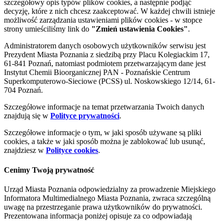
szczegółowy opis typów plików cookies, a następnie podjąć
decyzję, które z nich chcesz zaakceptować. W każdej chwili istnieje
możliwość zarządzania ustawieniami plików cookies - w stopce
strony umieściliśmy link do
"Zmień ustawienia Cookies"
.
Administratorem danych osobowych użytkowników serwisu jest
Prezydent Miasta Poznania z siedzibą przy Placu Kolegiackim 17,
61-841 Poznań, natomiast podmiotem przetwarzającym dane jest
Instytut Chemii Bioorganicznej PAN - Poznańskie Centrum
Superkomputerowo-Sieciowe (PCSS) ul. Noskowskiego 12/14, 61-
704 Poznań.
Szczegółowe informacje na temat przetwarzania Twoich danych
znajdują się w
Polityce prywatności
.
Szczegółowe informacje o tym, w jaki sposób używane są pliki
cookies, a także w jaki sposób można je zablokować lub usunąć,
znajdziesz w
Polityce cookies
.
Cenimy Twoją prywatność
Urząd Miasta Poznania odpowiedzialny za prowadzenie Miejskiego
Informatora Multimedialnego Miasta Poznania, zwraca szczególną
uwagę na przestrzeganie prawa użytkowników do prywatności.
Prezentowana informacja poniżej opisuje za co odpowiadają