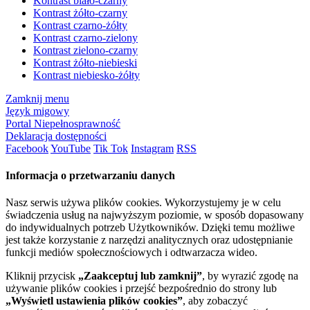
Kontrast biało-czarny
Kontrast żółto-czarny
Kontrast czarno-żółty
Kontrast czarno-zielony
Kontrast zielono-czarny
Kontrast żółto-niebieski
Kontrast niebiesko-żółty
Zamknij menu
Język migowy
Portal Niepełnosprawność
Deklaracja dostępności
Facebook
YouTube
Tik Tok
Instagram
RSS
Informacja o przetwarzaniu danych
Nasz serwis używa plików cookies. Wykorzystujemy je w celu
świadczenia usług na najwyższym poziomie, w sposób dopasowany
do indywidualnych potrzeb Użytkowników. Dzięki temu możliwe
jest także korzystanie z narzędzi analitycznych oraz udostępnianie
funkcji mediów społecznościowych i odtwarzacza wideo.
Kliknij przycisk
„Zaakceptuj lub zamknij”
, by wyrazić zgodę na
używanie plików cookies i przejść bezpośrednio do strony lub
„Wyświetl ustawienia plików cookies”
, aby zobaczyć