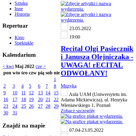
Sztuka
Inne
Historia
Repertuar
23.05.2022
19:00
Kino
Spektakle
Recital Olgi Pasiecznik
Kalendarium
i Janusza Olejniczaka -
UWAGA! rECITAL
< kwi
Maj 2022
cze >
ODWOŁANY!
pon
wto
śro
czw
pią
sob
nie
1
Muzyka
2
3
4
5
6
7
8
9
10
11
12
13
14
15
Aula UAM (Uniwersytetu im.
16
17
18
19
20
21
22
Adama Mickiewicza), ul. Henryka
Wieniawskiego 1, Poznań
23
24
25
26
27
28
29
Zobacz szczegóły
30
31
Znajdź na mapie
07.04-23.05.2022