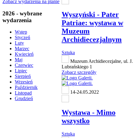
Zobacz wydarzenia na planie
2026 - wybrane
Wyszyński - Pater
wydarzenia
Patriae: wystawa w
Muzeum
Wstęp
Styczeń
Archidiecezjalnym
Luty
Marzec
Sztuka
Kwiecień
Maj
Muzeum Archidiecezjalne, ul. J.
Czerwiec
Lubrańskiego 1
Lipiec
Zobacz szczegóły
Sierpień
Wrzesień
Październik
14-24.05.2022
Listopad
Grudzień
Wystawa - Mimo
wszystko
Sztuka