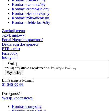
Kontrast żółto-czarny
Kontrast czarno-żółty
Kontrast czarno-zielony
Kontrast zielono-czarny
Kontrast żółto-niebieski
Kontrast niebiesko-żółty
Zamknij menu
Język migowy
Portal Niepełnosprawność
Deklaracja dostępności
ETR - tekst
Facebook
Instagram
Szukaj
szukaj artykułów i wydarzeń
Wyszukaj
Linia miasta Poznań
61 646 33 44
Dostępność
Wersja kontrastowa
Kontrast domyślny
Kontrast czarno-biały