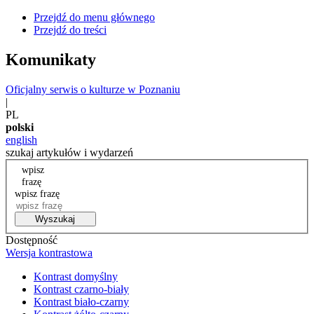
Przejdź do menu głównego
Przejdź do treści
Komunikaty
Oficjalny serwis o kulturze w Poznaniu
|
PL
polski
english
szukaj artykułów i wydarzeń
wpisz
frazę
wpisz frazę
Wyszukaj
Dostępność
Wersja kontrastowa
Kontrast domyślny
Kontrast czarno-biały
Kontrast biało-czarny