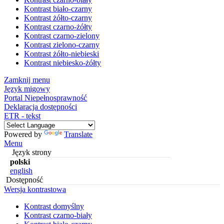
Kontrast biało-czarny
Kontrast żółto-czarny
Kontrast czarno-żółty
Kontrast czarno-zielony
Kontrast zielono-czarny
Kontrast żółto-niebieski
Kontrast niebiesko-żółty
Zamknij menu
Język migowy
Portal Niepełnosprawność
Deklaracja dostępności
ETR - tekst
Powered by
Translate
Menu
Język strony
polski
english
Dostępność
Wersja kontrastowa
Kontrast domyślny
Kontrast czarno-biały