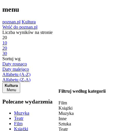
menu
poznan.pl
Kultura
Wróć do poznan.pl
Liczba wyników na stronie
20
10
20
30
Sortuj wg
Daty rosnąco
Daty malejąco
Alfabetu (A-Z)
Alfabetu (Z-A)
Kultura
Menu
Filtruj według kategorii
Polecane wydarzenia
Film
Książki
Muzyka
Muzyka
Teatr
Inne
Film
Sztuka
Książki
Teatr