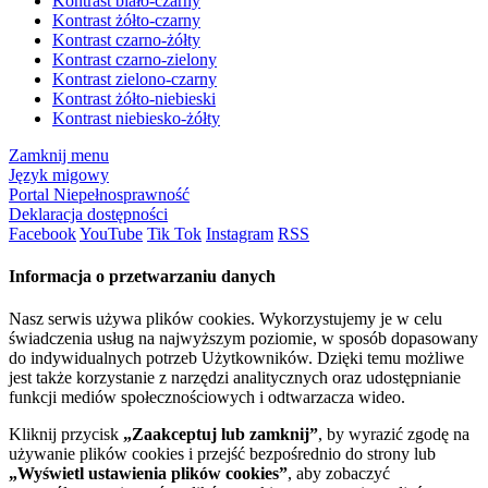
Kontrast biało-czarny
Kontrast żółto-czarny
Kontrast czarno-żółty
Kontrast czarno-zielony
Kontrast zielono-czarny
Kontrast żółto-niebieski
Kontrast niebiesko-żółty
Zamknij menu
Język migowy
Portal Niepełnosprawność
Deklaracja dostępności
Facebook
YouTube
Tik Tok
Instagram
RSS
Informacja o przetwarzaniu danych
Nasz serwis używa plików cookies. Wykorzystujemy je w celu
świadczenia usług na najwyższym poziomie, w sposób dopasowany
do indywidualnych potrzeb Użytkowników. Dzięki temu możliwe
jest także korzystanie z narzędzi analitycznych oraz udostępnianie
funkcji mediów społecznościowych i odtwarzacza wideo.
Kliknij przycisk
„Zaakceptuj lub zamknij”
, by wyrazić zgodę na
używanie plików cookies i przejść bezpośrednio do strony lub
„Wyświetl ustawienia plików cookies”
, aby zobaczyć