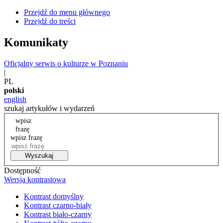
Przejdź do menu głównego
Przejdź do treści
Komunikaty
Oficjalny serwis o kulturze w Poznaniu
|
PL
polski
english
szukaj artykułów i wydarzeń
wpisz
frazę
wpisz frazę
Wyszukaj
Dostępność
Wersja kontrastowa
Kontrast domyślny
Kontrast czarno-biały
Kontrast biało-czarny