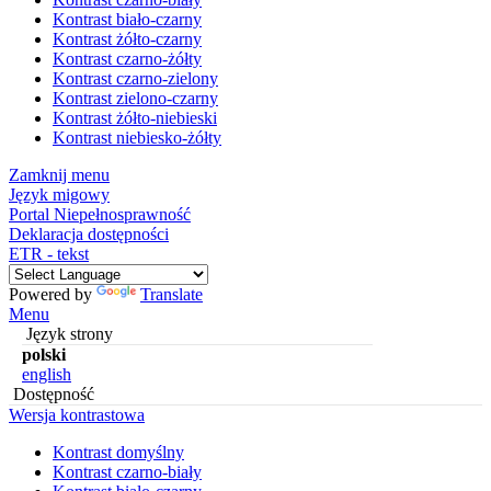
Kontrast biało-czarny
Kontrast żółto-czarny
Kontrast czarno-żółty
Kontrast czarno-zielony
Kontrast zielono-czarny
Kontrast żółto-niebieski
Kontrast niebiesko-żółty
Zamknij menu
Język migowy
Portal Niepełnosprawność
Deklaracja dostępności
ETR - tekst
Powered by
Translate
Menu
Język strony
polski
english
Dostępność
Wersja kontrastowa
Kontrast domyślny
Kontrast czarno-biały