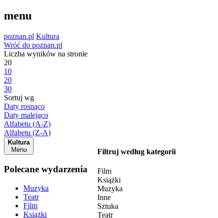
menu
poznan.pl
Kultura
Wróć do poznan.pl
Liczba wyników na stronie
20
10
20
30
Sortuj wg
Daty rosnąco
Daty malejąco
Alfabetu (A-Z)
Alfabetu (Z-A)
Kultura
Menu
Filtruj według kategorii
Polecane wydarzenia
Film
Książki
Muzyka
Muzyka
Teatr
Inne
Film
Sztuka
Książki
Teatr