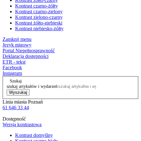
Kontrast żółto-czarny
Kontrast czarno-żółty
Kontrast czarno-zielony
Kontrast zielono-czarny
Kontrast żółto-niebieski
Kontrast niebiesko-żółty
Zamknij menu
Język migowy
Portal Niepełnosprawność
Deklaracja dostępności
ETR - tekst
Facebook
Instagram
Szukaj
szukaj artykułów i wydarzeń
Wyszukaj
Linia miasta Poznań
61 646 33 44
Dostępność
Wersja kontrastowa
Kontrast domyślny
Kontrast czarno-biały