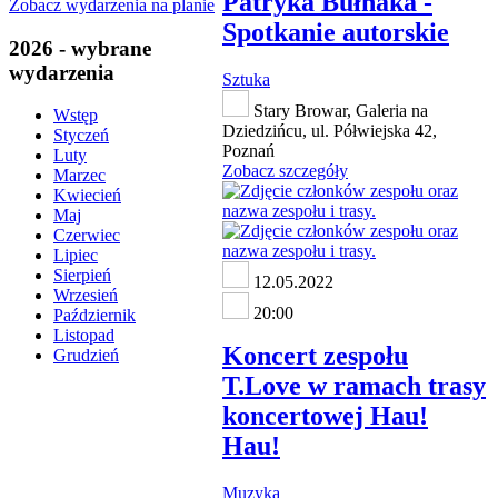
Patryka Bułhaka -
Zobacz wydarzenia na planie
Spotkanie autorskie
2026 - wybrane
wydarzenia
Sztuka
Stary Browar, Galeria na
Wstęp
Dziedzińcu, ul. Półwiejska 42,
Styczeń
Poznań
Luty
Zobacz szczegóły
Marzec
Kwiecień
Maj
Czerwiec
Lipiec
Sierpień
12.05.2022
Wrzesień
20:00
Październik
Listopad
Koncert zespołu
Grudzień
T.Love w ramach trasy
koncertowej Hau!
Hau!
Muzyka