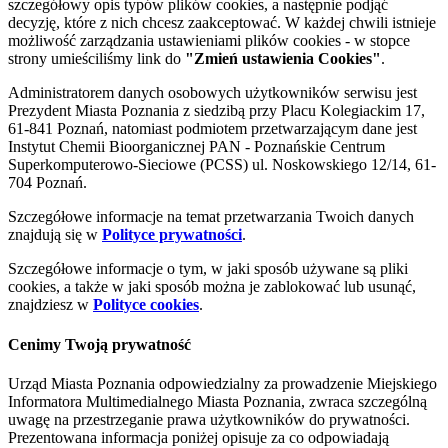
szczegółowy opis typów plików cookies, a następnie podjąć
decyzję, które z nich chcesz zaakceptować. W każdej chwili istnieje
możliwość zarządzania ustawieniami plików cookies - w stopce
strony umieściliśmy link do
"Zmień ustawienia Cookies"
.
Administratorem danych osobowych użytkowników serwisu jest
Prezydent Miasta Poznania z siedzibą przy Placu Kolegiackim 17,
61-841 Poznań, natomiast podmiotem przetwarzającym dane jest
Instytut Chemii Bioorganicznej PAN - Poznańskie Centrum
Superkomputerowo-Sieciowe (PCSS) ul. Noskowskiego 12/14, 61-
704 Poznań.
Szczegółowe informacje na temat przetwarzania Twoich danych
znajdują się w
Polityce prywatności
.
Szczegółowe informacje o tym, w jaki sposób używane są pliki
cookies, a także w jaki sposób można je zablokować lub usunąć,
znajdziesz w
Polityce cookies
.
Cenimy Twoją prywatność
Urząd Miasta Poznania odpowiedzialny za prowadzenie Miejskiego
Informatora Multimedialnego Miasta Poznania, zwraca szczególną
uwagę na przestrzeganie prawa użytkowników do prywatności.
Prezentowana informacja poniżej opisuje za co odpowiadają