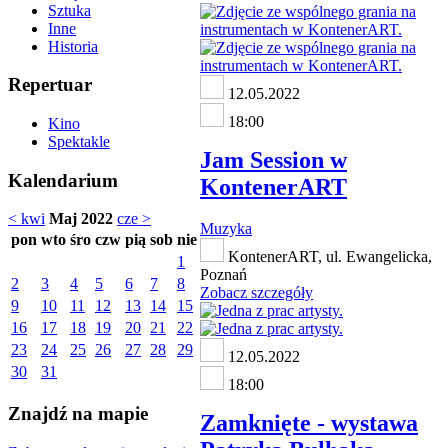
Sztuka
Inne
Historia
Repertuar
12.05.2022
18:00
Kino
Spektakle
Jam Session w
Kalendarium
KontenerART
< kwi
Maj 2022
cze >
Muzyka
pon
wto
śro
czw
pią
sob
nie
KontenerART, ul. Ewangelicka,
1
Poznań
2
3
4
5
6
7
8
Zobacz szczegóły
9
10
11
12
13
14
15
16
17
18
19
20
21
22
23
24
25
26
27
28
29
12.05.2022
30
31
18:00
Znajdź na mapie
Zamknięte - wystawa