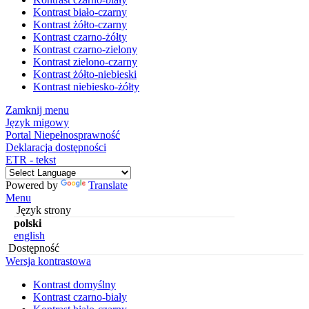
Kontrast biało-czarny
Kontrast żółto-czarny
Kontrast czarno-żółty
Kontrast czarno-zielony
Kontrast zielono-czarny
Kontrast żółto-niebieski
Kontrast niebiesko-żółty
Zamknij menu
Język migowy
Portal Niepełnosprawność
Deklaracja dostępności
ETR - tekst
Powered by
Translate
Menu
Język strony
polski
english
Dostępność
Wersja kontrastowa
Kontrast domyślny
Kontrast czarno-biały