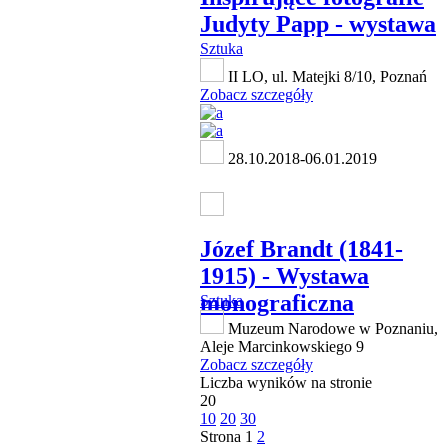
Judyty Papp - wystawa
Sztuka
II LO, ul. Matejki 8/10, Poznań
Zobacz szczegóły
28.10.2018-06.01.2019
Józef Brandt (1841-
1915) - Wystawa
monograficzna
Sztuka
Muzeum Narodowe w Poznaniu,
Aleje Marcinkowskiego 9
Zobacz szczegóły
Liczba wyników na stronie
20
10
20
30
Strona
1
2