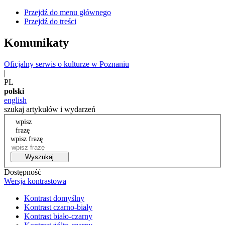
Przejdź do menu głównego
Przejdź do treści
Komunikaty
Oficjalny serwis o kulturze w Poznaniu
|
PL
polski
english
szukaj artykułów i wydarzeń
wpisz
frazę
wpisz frazę
Wyszukaj
Dostępność
Wersja kontrastowa
Kontrast domyślny
Kontrast czarno-biały
Kontrast biało-czarny