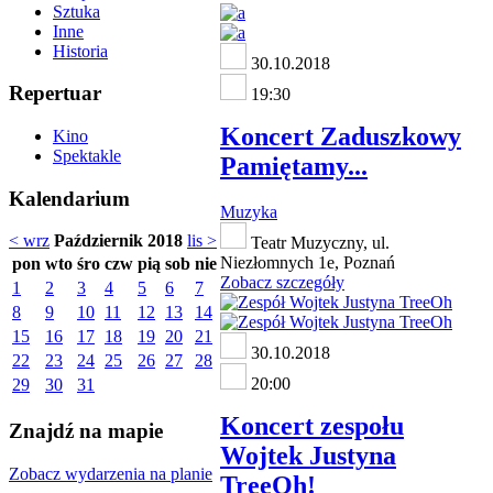
Sztuka
Inne
Historia
30.10.2018
Repertuar
19:30
Koncert Zaduszkowy
Kino
Spektakle
Pamiętamy...
Kalendarium
Muzyka
< wrz
Październik 2018
lis >
Teatr Muzyczny, ul.
Niezłomnych 1e, Poznań
pon
wto
śro
czw
pią
sob
nie
Zobacz szczegóły
1
2
3
4
5
6
7
8
9
10
11
12
13
14
15
16
17
18
19
20
21
30.10.2018
22
23
24
25
26
27
28
20:00
29
30
31
Koncert zespołu
Znajdź na mapie
Wojtek Justyna
Zobacz wydarzenia na planie
TreeOh!