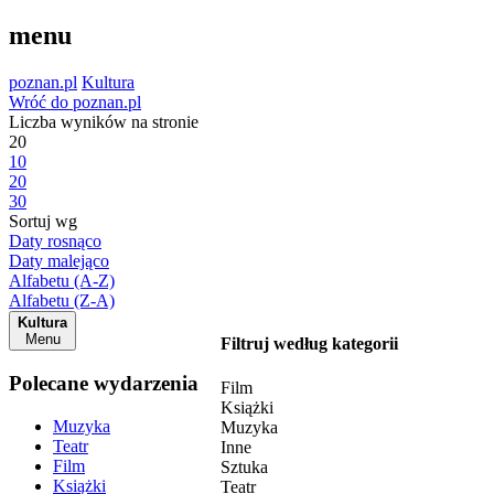
menu
poznan.pl
Kultura
Wróć do poznan.pl
Liczba wyników na stronie
20
10
20
30
Sortuj wg
Daty rosnąco
Daty malejąco
Alfabetu (A-Z)
Alfabetu (Z-A)
Kultura
Menu
Filtruj według kategorii
Polecane wydarzenia
Film
Książki
Muzyka
Muzyka
Teatr
Inne
Film
Sztuka
Książki
Teatr