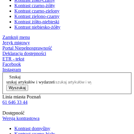
Kontrast żółto-czarny
Kontrast czarno-żółty
Kontrast czarno-zielony
Kontrast zielono-czarny
Kontrast żółto-niebieski
Kontrast niebiesko-żółty
Zamknij menu
Język migowy
Portal Niepełnosprawność
Deklaracja dostępności
ETR - tekst
Facebook
Instagram
Szukaj
szukaj artykułów i wydarzeń
Wyszukaj
Linia miasta Poznań
61 646 33 44
Dostępność
Wersja kontrastowa
Kontrast domyślny
Kontrast czarno-biały