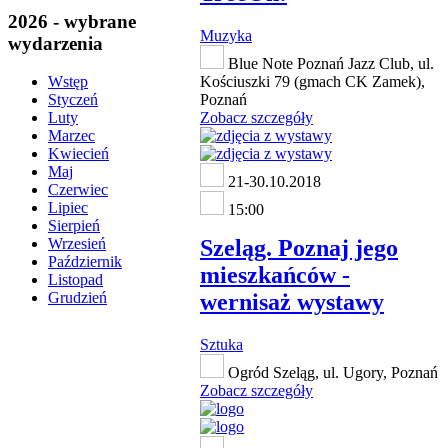
2026 - wybrane
Muzyka
wydarzenia
Blue Note Poznań Jazz Club, ul.
Kościuszki 79 (gmach CK Zamek),
Wstęp
Poznań
Styczeń
Zobacz szczegóły
Luty
Marzec
Kwiecień
Maj
21-30.10.2018
Czerwiec
Lipiec
15:00
Sierpień
Szeląg. Poznaj jego
Wrzesień
Październik
mieszkańców -
Listopad
wernisaż wystawy
Grudzień
Sztuka
Ogród Szeląg, ul. Ugory, Poznań
Zobacz szczegóły