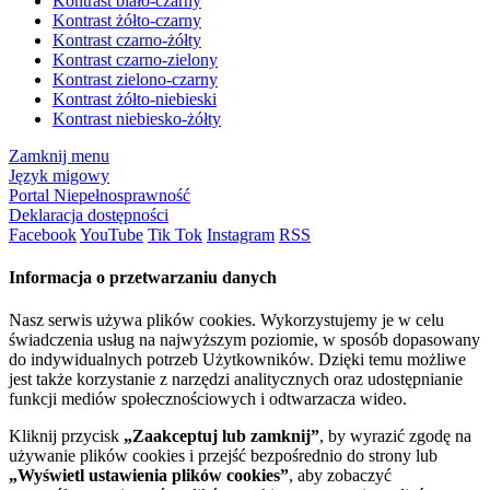
Kontrast biało-czarny
Kontrast żółto-czarny
Kontrast czarno-żółty
Kontrast czarno-zielony
Kontrast zielono-czarny
Kontrast żółto-niebieski
Kontrast niebiesko-żółty
Zamknij menu
Język migowy
Portal Niepełnosprawność
Deklaracja dostępności
Facebook
YouTube
Tik Tok
Instagram
RSS
Informacja o przetwarzaniu danych
Nasz serwis używa plików cookies. Wykorzystujemy je w celu
świadczenia usług na najwyższym poziomie, w sposób dopasowany
do indywidualnych potrzeb Użytkowników. Dzięki temu możliwe
jest także korzystanie z narzędzi analitycznych oraz udostępnianie
funkcji mediów społecznościowych i odtwarzacza wideo.
Kliknij przycisk
„Zaakceptuj lub zamknij”
, by wyrazić zgodę na
używanie plików cookies i przejść bezpośrednio do strony lub
„Wyświetl ustawienia plików cookies”
, aby zobaczyć