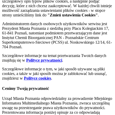
szczegółowy opis typów plików cookies, a następnie podjąć
decyzję, które z nich chcesz zaakceptować. W każdej chwili istnieje
możliwość zarządzania ustawieniami plików cookies - w stopce
strony umieściliśmy link do
"Zmień ustawienia Cookies"
.
Administratorem danych osobowych użytkowników serwisu jest
Prezydent Miasta Poznania z siedzibą przy Placu Kolegiackim 17,
61-841 Poznań, natomiast podmiotem przetwarzającym dane jest
Instytut Chemii Bioorganicznej PAN - Poznańskie Centrum
Superkomputerowo-Sieciowe (PCSS) ul. Noskowskiego 12/14, 61-
704 Poznań.
Szczegółowe informacje na temat przetwarzania Twoich danych
znajdują się w
Polityce prywatności
.
Szczegółowe informacje o tym, w jaki sposób używane są pliki
cookies, a także w jaki sposób można je zablokować lub usunąć,
znajdziesz w
Polityce cookies
.
Cenimy Twoją prywatność
Urząd Miasta Poznania odpowiedzialny za prowadzenie Miejskiego
Informatora Multimedialnego Miasta Poznania, zwraca szczególną
uwagę na przestrzeganie prawa użytkowników do prywatności.
Prezentowana informacja poniżej opisuje za co odpowiadają