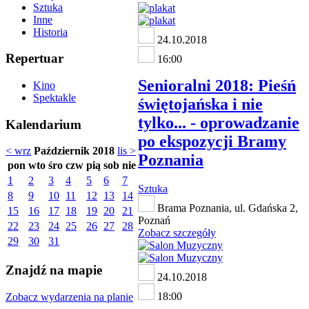
Sztuka
Inne
Historia
24.10.2018
Repertuar
16:00
Senioralni 2018: Pieśń
Kino
Spektakle
świętojańska i nie
tylko... - oprowadzanie
Kalendarium
po ekspozycji Bramy
< wrz
Październik 2018
lis >
Poznania
pon
wto
śro
czw
pią
sob
nie
1
2
3
4
5
6
7
Sztuka
8
9
10
11
12
13
14
Brama Poznania, ul. Gdańska 2,
15
16
17
18
19
20
21
Poznań
22
23
24
25
26
27
28
Zobacz szczegóły
29
30
31
Znajdź na mapie
24.10.2018
18:00
Zobacz wydarzenia na planie