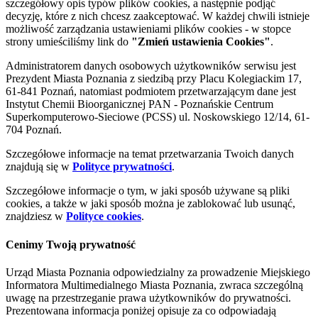
szczegółowy opis typów plików cookies, a następnie podjąć
decyzję, które z nich chcesz zaakceptować. W każdej chwili istnieje
możliwość zarządzania ustawieniami plików cookies - w stopce
strony umieściliśmy link do
"Zmień ustawienia Cookies"
.
Administratorem danych osobowych użytkowników serwisu jest
Prezydent Miasta Poznania z siedzibą przy Placu Kolegiackim 17,
61-841 Poznań, natomiast podmiotem przetwarzającym dane jest
Instytut Chemii Bioorganicznej PAN - Poznańskie Centrum
Superkomputerowo-Sieciowe (PCSS) ul. Noskowskiego 12/14, 61-
704 Poznań.
Szczegółowe informacje na temat przetwarzania Twoich danych
znajdują się w
Polityce prywatności
.
Szczegółowe informacje o tym, w jaki sposób używane są pliki
cookies, a także w jaki sposób można je zablokować lub usunąć,
znajdziesz w
Polityce cookies
.
Cenimy Twoją prywatność
Urząd Miasta Poznania odpowiedzialny za prowadzenie Miejskiego
Informatora Multimedialnego Miasta Poznania, zwraca szczególną
uwagę na przestrzeganie prawa użytkowników do prywatności.
Prezentowana informacja poniżej opisuje za co odpowiadają