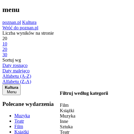
menu
poznan.pl
Kultura
Wróć do poznan.pl
Liczba wyników na stronie
20
10
20
30
Sortuj wg
Daty rosnąco
Daty malejąco
Alfabetu (A-Z)
Alfabetu (Z-A)
Kultura
Menu
Filtruj według kategorii
Polecane wydarzenia
Film
Książki
Muzyka
Muzyka
Teatr
Inne
Film
Sztuka
Książki
Teatr