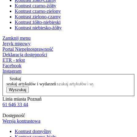
Kontrast żółto-czarny
Kontrast czarno-żółty
Kontrast czarno-zielony
Kontrast zielono-czarny
Kontrast żółto-niebieski
Kontrast niebiesko-żółty
Zamknij menu
Język migowy
Portal Niepełnosprawność
Deklaracja dostępności
ETR - tekst
Facebook
Instagram
Szukaj
szukaj artykułów i wydarzeń
Wyszukaj
Linia miasta Poznań
61 646 33 44
Dostępność
Wersja kontrastowa
Kontrast domyślny
Kontrast czarno-biały