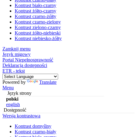
Kontrast biało-czarny
Kontrast żółto-czarny
Kontrast czarno-żółty
Kontrast czarno-zielony
Kontrast zielono-czarny
Kontrast żółto-niebieski
Kontrast niebiesko-żółty
Zamknij menu
Język migowy
Portal Niepełnosprawność
Deklaracja dostępności
ETR - tekst
Powered by
Translate
Menu
Język strony
polski
english
Dostępność
Wersja kontrastowa
Kontrast domyślny
Kontrast czarno-biały