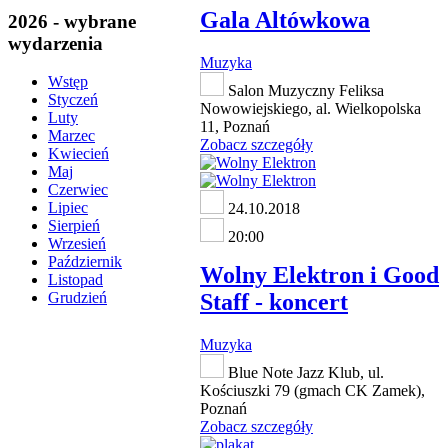
Gala Altówkowa
2026 - wybrane
wydarzenia
Muzyka
Wstęp
Salon Muzyczny Feliksa
Styczeń
Nowowiejskiego, al. Wielkopolska
Luty
11, Poznań
Marzec
Zobacz szczegóły
Kwiecień
Maj
Czerwiec
Lipiec
24.10.2018
Sierpień
20:00
Wrzesień
Październik
Wolny Elektron i Good
Listopad
Staff - koncert
Grudzień
Muzyka
Blue Note Jazz Klub, ul.
Kościuszki 79 (gmach CK Zamek),
Poznań
Zobacz szczegóły