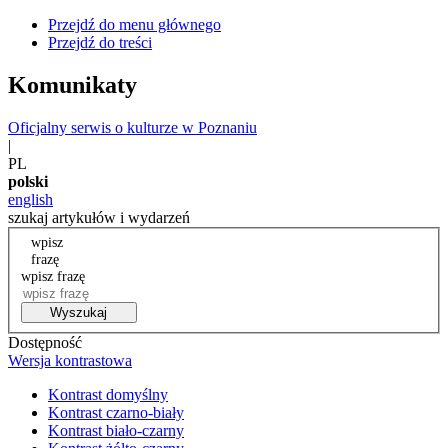
Przejdź do menu głównego
Przejdź do treści
Komunikaty
Oficjalny serwis o kulturze w Poznaniu
|
PL
polski
english
szukaj artykułów i wydarzeń
wpisz
frazę
wpisz frazę
Wyszukaj
Dostępność
Wersja kontrastowa
Kontrast domyślny
Kontrast czarno-biały
Kontrast biało-czarny