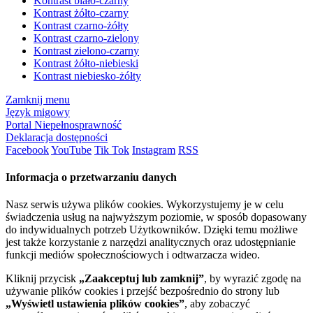
Kontrast biało-czarny
Kontrast żółto-czarny
Kontrast czarno-żółty
Kontrast czarno-zielony
Kontrast zielono-czarny
Kontrast żółto-niebieski
Kontrast niebiesko-żółty
Zamknij menu
Język migowy
Portal Niepełnosprawność
Deklaracja dostępności
Facebook
YouTube
Tik Tok
Instagram
RSS
Informacja o przetwarzaniu danych
Nasz serwis używa plików cookies. Wykorzystujemy je w celu
świadczenia usług na najwyższym poziomie, w sposób dopasowany
do indywidualnych potrzeb Użytkowników. Dzięki temu możliwe
jest także korzystanie z narzędzi analitycznych oraz udostępnianie
funkcji mediów społecznościowych i odtwarzacza wideo.
Kliknij przycisk
„Zaakceptuj lub zamknij”
, by wyrazić zgodę na
używanie plików cookies i przejść bezpośrednio do strony lub
„Wyświetl ustawienia plików cookies”
, aby zobaczyć