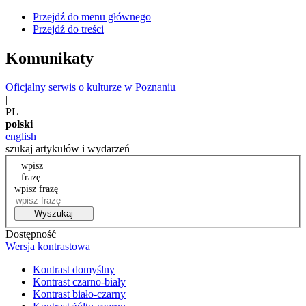
Przejdź do menu głównego
Przejdź do treści
Komunikaty
Oficjalny serwis o kulturze w Poznaniu
|
PL
polski
english
szukaj artykułów i wydarzeń
wpisz
frazę
wpisz frazę
Wyszukaj
Dostępność
Wersja kontrastowa
Kontrast domyślny
Kontrast czarno-biały
Kontrast biało-czarny