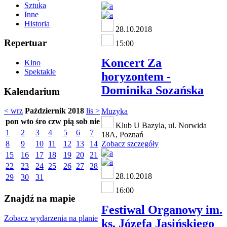
Sztuka
Inne
Historia
28.10.2018
Repertuar
15:00
Koncert Za
Kino
Spektakle
horyzontem -
Dominika Sozańska
Kalendarium
< wrz
Październik 2018
lis >
Muzyka
pon
wto
śro
czw
pią
sob
nie
Klub U Bazyla, ul. Norwida
1
2
3
4
5
6
7
18A, Poznań
8
9
10
11
12
13
14
Zobacz szczegóły
15
16
17
18
19
20
21
22
23
24
25
26
27
28
28.10.2018
29
30
31
16:00
Znajdź na mapie
Festiwal Organowy im.
Zobacz wydarzenia na planie
ks. Józefa Jasińskiego