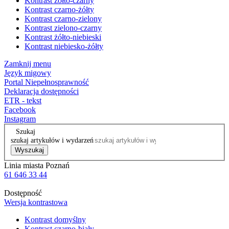
Kontrast żółto-czarny
Kontrast czarno-żółty
Kontrast czarno-zielony
Kontrast zielono-czarny
Kontrast żółto-niebieski
Kontrast niebiesko-żółty
Zamknij menu
Język migowy
Portal Niepełnosprawność
Deklaracja dostępności
ETR - tekst
Facebook
Instagram
Szukaj
szukaj artykułów i wydarzeń
Wyszukaj
Linia miasta Poznań
61 646 33 44
Dostępność
Wersja kontrastowa
Kontrast domyślny
Kontrast czarno-biały