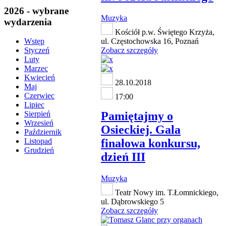
2026 - wybrane
Muzyka
wydarzenia
Kościół p.w. Świętego Krzyża,
ul. Częstochowska 16, Poznań
Wstęp
Zobacz szczegóły
Styczeń
Luty
Marzec
Kwiecień
28.10.2018
Maj
Czerwiec
17:00
Lipiec
Pamiętajmy o
Sierpień
Wrzesień
Osieckiej. Gala
Październik
finałowa konkursu,
Listopad
Grudzień
dzień III
Muzyka
Teatr Nowy im. T.Łomnickiego,
ul. Dąbrowskiego 5
Zobacz szczegóły