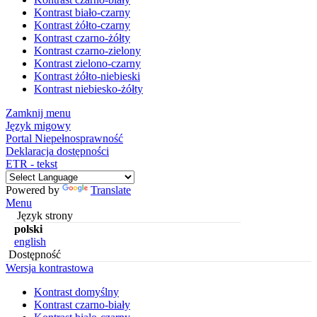
Kontrast biało-czarny
Kontrast żółto-czarny
Kontrast czarno-żółty
Kontrast czarno-zielony
Kontrast zielono-czarny
Kontrast żółto-niebieski
Kontrast niebiesko-żółty
Zamknij menu
Język migowy
Portal Niepełnosprawność
Deklaracja dostępności
ETR - tekst
Powered by
Translate
Menu
Język strony
polski
english
Dostępność
Wersja kontrastowa
Kontrast domyślny
Kontrast czarno-biały