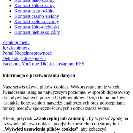
Kontrast biało-czarny
Kontrast żółto-czarny
Kontrast czarno-żółty
Kontrast czarno-zielony
Kontrast zielono-czarny
Kontrast żółto-niebieski
Kontrast niebiesko-żółty
Zamknij menu
Język migowy
Portal Niepełnosprawność
Deklaracja dostępności
Facebook
YouTube
Tik Tok
Instagram
RSS
Informacja o przetwarzaniu danych
Nasz serwis używa plików cookies. Wykorzystujemy je w celu
świadczenia usług na najwyższym poziomie, w sposób dopasowany
do indywidualnych potrzeb Użytkowników. Dzięki temu możliwe
jest także korzystanie z narzędzi analitycznych oraz udostępnianie
funkcji mediów społecznościowych i odtwarzacza wideo.
Kliknij przycisk
„Zaakceptuj lub zamknij”
, by wyrazić zgodę na
używanie plików cookies i przejść bezpośrednio do strony lub
„Wyświetl ustawienia plików cookies”
, aby zobaczyć