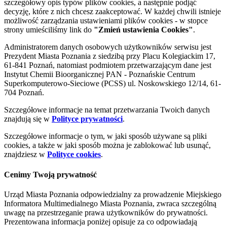
szczegółowy opis typów plików cookies, a następnie podjąć
decyzję, które z nich chcesz zaakceptować. W każdej chwili istnieje
możliwość zarządzania ustawieniami plików cookies - w stopce
strony umieściliśmy link do
"Zmień ustawienia Cookies"
.
Administratorem danych osobowych użytkowników serwisu jest
Prezydent Miasta Poznania z siedzibą przy Placu Kolegiackim 17,
61-841 Poznań, natomiast podmiotem przetwarzającym dane jest
Instytut Chemii Bioorganicznej PAN - Poznańskie Centrum
Superkomputerowo-Sieciowe (PCSS) ul. Noskowskiego 12/14, 61-
704 Poznań.
Szczegółowe informacje na temat przetwarzania Twoich danych
znajdują się w
Polityce prywatności
.
Szczegółowe informacje o tym, w jaki sposób używane są pliki
cookies, a także w jaki sposób można je zablokować lub usunąć,
znajdziesz w
Polityce cookies
.
Cenimy Twoją prywatność
Urząd Miasta Poznania odpowiedzialny za prowadzenie Miejskiego
Informatora Multimedialnego Miasta Poznania, zwraca szczególną
uwagę na przestrzeganie prawa użytkowników do prywatności.
Prezentowana informacja poniżej opisuje za co odpowiadają