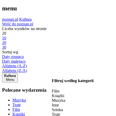
menu
poznan.pl
Kultura
Wróć do poznan.pl
Liczba wyników na stronie
20
10
20
30
Sortuj wg
Daty rosnąco
Daty malejąco
Alfabetu (A-Z)
Alfabetu (Z-A)
Kultura
Menu
Filtruj według kategorii
Polecane wydarzenia
Film
Książki
Muzyka
Muzyka
Teatr
Inne
Film
Sztuka
Książki
Teatr