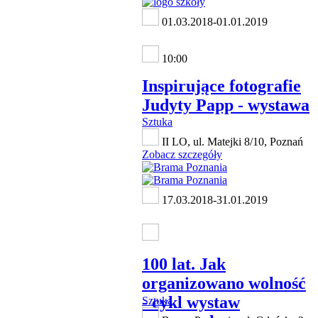
01.03.2018-01.01.2019
10:00
Inspirujące fotografie
Judyty Papp - wystawa
Sztuka
II LO, ul. Matejki 8/10, Poznań
Zobacz szczegóły
17.03.2018-31.01.2019
100 lat. Jak
organizowano wolność
- cykl wystaw
Sztuka