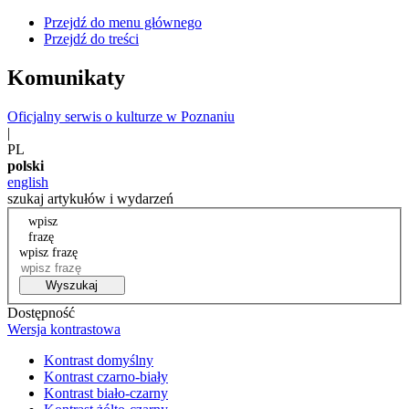
Przejdź do menu głównego
Przejdź do treści
Komunikaty
Oficjalny serwis o kulturze w Poznaniu
|
PL
polski
english
szukaj artykułów i wydarzeń
wpisz
frazę
wpisz frazę
Wyszukaj
Dostępność
Wersja kontrastowa
Kontrast domyślny
Kontrast czarno-biały
Kontrast biało-czarny