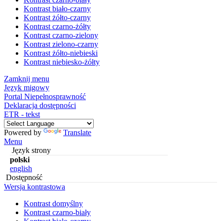
Kontrast biało-czarny
Kontrast żółto-czarny
Kontrast czarno-żółty
Kontrast czarno-zielony
Kontrast zielono-czarny
Kontrast żółto-niebieski
Kontrast niebiesko-żółty
Zamknij menu
Język migowy
Portal Niepełnosprawność
Deklaracja dostępności
ETR - tekst
Powered by
Translate
Menu
Język strony
polski
english
Dostępność
Wersja kontrastowa
Kontrast domyślny
Kontrast czarno-biały