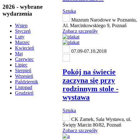
2026 - wybrane
Sztuka
wydarzenia
Muzeum Narodowe w Poznaniu,
Al. Marcinkowskiego 9, Poznań
Wstęp
Zobacz szczegóły
Styczeń
Luty
Marzec
Kwiecień
07.09-07.10.2018
Maj
Czerwiec
Lipiec
Pokój na świecie
Sierpień
Wrzesień
zaczyna się przy
Październik
rodzinnym stole -
Listopad
Grudzień
wystawa
Sztuka
CK Zamek, Sala Wystawa, ul.
Święty Marcin 80/82, Poznań
Zobacz szczegóły