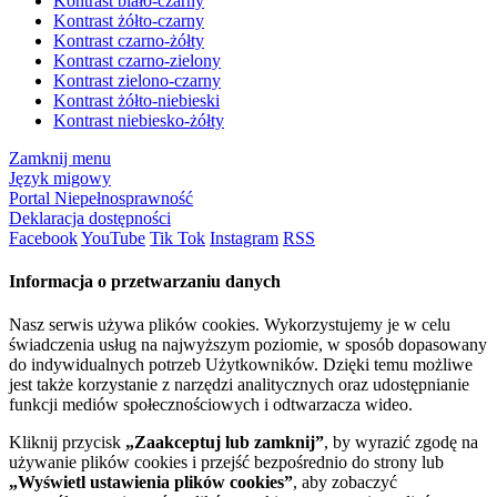
Kontrast biało-czarny
Kontrast żółto-czarny
Kontrast czarno-żółty
Kontrast czarno-zielony
Kontrast zielono-czarny
Kontrast żółto-niebieski
Kontrast niebiesko-żółty
Zamknij menu
Język migowy
Portal Niepełnosprawność
Deklaracja dostępności
Facebook
YouTube
Tik Tok
Instagram
RSS
Informacja o przetwarzaniu danych
Nasz serwis używa plików cookies. Wykorzystujemy je w celu
świadczenia usług na najwyższym poziomie, w sposób dopasowany
do indywidualnych potrzeb Użytkowników. Dzięki temu możliwe
jest także korzystanie z narzędzi analitycznych oraz udostępnianie
funkcji mediów społecznościowych i odtwarzacza wideo.
Kliknij przycisk
„Zaakceptuj lub zamknij”
, by wyrazić zgodę na
używanie plików cookies i przejść bezpośrednio do strony lub
„Wyświetl ustawienia plików cookies”
, aby zobaczyć