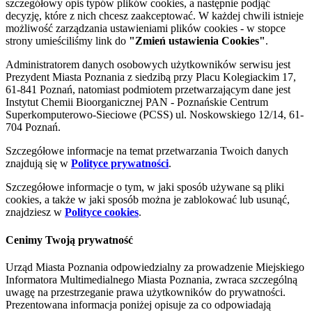
szczegółowy opis typów plików cookies, a następnie podjąć
decyzję, które z nich chcesz zaakceptować. W każdej chwili istnieje
możliwość zarządzania ustawieniami plików cookies - w stopce
strony umieściliśmy link do
"Zmień ustawienia Cookies"
.
Administratorem danych osobowych użytkowników serwisu jest
Prezydent Miasta Poznania z siedzibą przy Placu Kolegiackim 17,
61-841 Poznań, natomiast podmiotem przetwarzającym dane jest
Instytut Chemii Bioorganicznej PAN - Poznańskie Centrum
Superkomputerowo-Sieciowe (PCSS) ul. Noskowskiego 12/14, 61-
704 Poznań.
Szczegółowe informacje na temat przetwarzania Twoich danych
znajdują się w
Polityce prywatności
.
Szczegółowe informacje o tym, w jaki sposób używane są pliki
cookies, a także w jaki sposób można je zablokować lub usunąć,
znajdziesz w
Polityce cookies
.
Cenimy Twoją prywatność
Urząd Miasta Poznania odpowiedzialny za prowadzenie Miejskiego
Informatora Multimedialnego Miasta Poznania, zwraca szczególną
uwagę na przestrzeganie prawa użytkowników do prywatności.
Prezentowana informacja poniżej opisuje za co odpowiadają