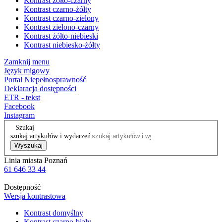
Kontrast żółto-czarny
Kontrast czarno-żółty
Kontrast czarno-zielony
Kontrast zielono-czarny
Kontrast żółto-niebieski
Kontrast niebiesko-żółty
Zamknij menu
Język migowy
Portal Niepełnosprawność
Deklaracja dostępności
ETR - tekst
Facebook
Instagram
Szukaj
szukaj artykułów i wydarzeń
Wyszukaj
Linia miasta Poznań
61 646 33 44
Dostępność
Wersja kontrastowa
Kontrast domyślny
Kontrast czarno-biały