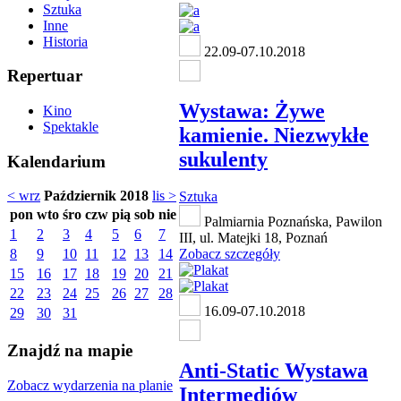
Sztuka
Inne
Historia
22.09-07.10.2018
Repertuar
Wystawa: Żywe
Kino
Spektakle
kamienie. Niezwykłe
sukulenty
Kalendarium
< wrz
Październik 2018
lis >
Sztuka
pon
wto
śro
czw
pią
sob
nie
Palmiarnia Poznańska, Pawilon
1
2
3
4
5
6
7
III, ul. Matejki 18, Poznań
8
9
10
11
12
13
14
Zobacz szczegóły
15
16
17
18
19
20
21
22
23
24
25
26
27
28
16.09-07.10.2018
29
30
31
Znajdź na mapie
Anti-Static Wystawa
Zobacz wydarzenia na planie
Intermediów