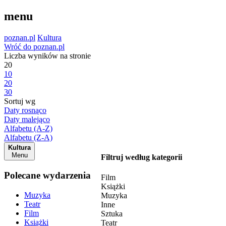
menu
poznan.pl
Kultura
Wróć do poznan.pl
Liczba wyników na stronie
20
10
20
30
Sortuj wg
Daty rosnąco
Daty malejąco
Alfabetu (A-Z)
Alfabetu (Z-A)
Kultura
Menu
Filtruj według kategorii
Polecane wydarzenia
Film
Książki
Muzyka
Muzyka
Teatr
Inne
Film
Sztuka
Książki
Teatr